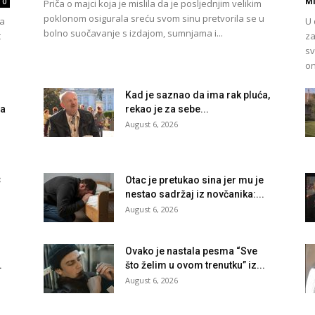
Mi
0
Priča o majci koja je mislila da je posljednjim velikim
poklonom osigurala sreću svom sinu pretvorila se u
ta
U 
bolno suočavanje s izdajom, sumnjama i...
t
za
sv
on
Kad je saznao da ima rak pluća,
ja
rekao je za sebe...
August 6, 2026
Ć
Otac je pretukao sina jer mu je
nestao sadržaj iz novčanika:...
August 6, 2026
Ovako je nastala pesma “Sve
.
što želim u ovom trenutku” iz...
August 6, 2026