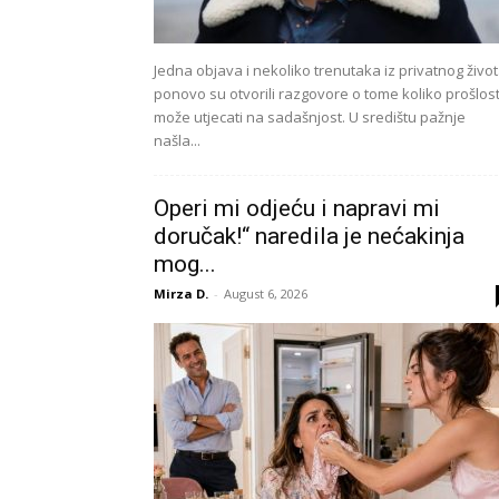
Jedna objava i nekoliko trenutaka iz privatnog živo
ponovo su otvorili razgovore o tome koliko prošlos
može utjecati na sadašnjost. U središtu pažnje
našla...
Operi mi odjeću i napravi mi
doručak!“ naredila je nećakinja
mog...
Mirza D.
-
August 6, 2026