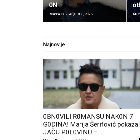
0N
ot
Mirza D.
-
August 6, 2026
Mir
Najnovije
0BN0VlLl R0MANSU NAK0N 7
G0DlNA! Marija Šerifović pokaza
JAČU P0L0VINU –...