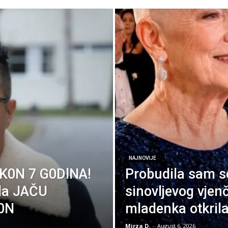
NAJNOVIJE
K0N 7 G0DlNA!
Probudila sam s
ala JAČU
sinovljevog vjen
 0N
mladenka otkrila
Mirza D.
-
August 6, 2026