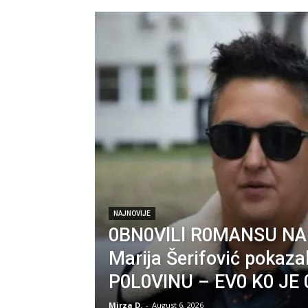
NAJNOVIJE
0BN0VlLl R0MANSU NA
Marija Šerifović pokaz
P0L0VINU – EV0 K0 JE
Mirza D.
-
August 6, 2026