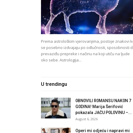
Prema astrološkim vjerovanjima, postoje znakovi ko
se posebno izdvajaju po odlučnosti, sposobnosti 
prevaziđu prepreke i načinu na koji utiču na ljude
oko sebe. Astrologija...
U trendingu
0BN0VlLl R0MANSU NAK0N 7
G0DlNA! Marija Šerifović
pokazala JAČU P0L0VINU –...
August 6, 2026
Operi mi odjeću i napravi mi