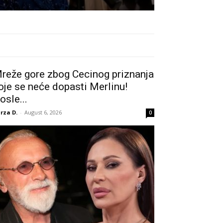
reže gore zbog Cecinog priznanja
oje se neće dopasti Merlinu!
osle...
rza D.
-
August 6, 2026
0