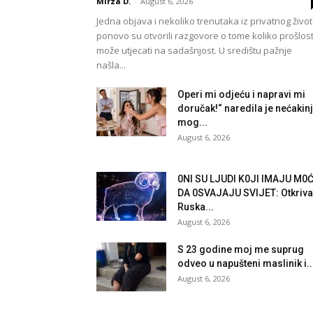
Mirza D.
-
August 6, 2026
Jedna objava i nekoliko trenutaka iz privatnog živo
ponovo su otvorili razgovore o tome koliko prošlos
može utjecati na sadašnjost. U središtu pažnje
našla...
Operi mi odjeću i napravi mi
doručak!“ naredila je nećakin
mog...
August 6, 2026
0Nl SU LJUDl K0Jl lMAJU M0
DA 0SVAJAJU SVlJET: Otkriva
Ruska...
August 6, 2026
S 23 godine moj me suprug
odveo u napušteni maslinik i..
August 6, 2026