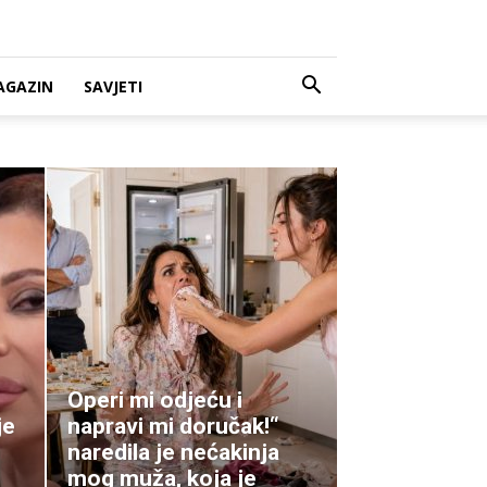
AGAZIN
SAVJETI
Operi mi odjeću i
je
napravi mi doručak!“
naredila je nećakinja
mog muža, koja je