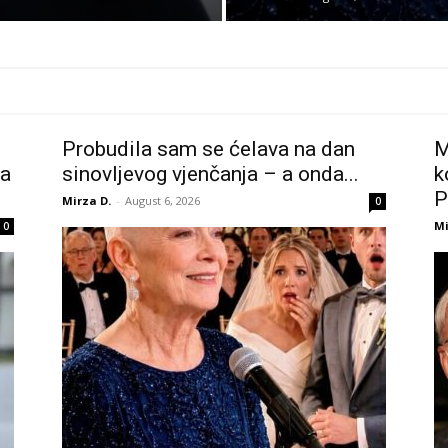
Probudila sam se ćelava na dan
M
la
sinovljevog vjenčanja – a onda...
k
P
Mirza D.
-
August 6, 2026
0
Mi
0