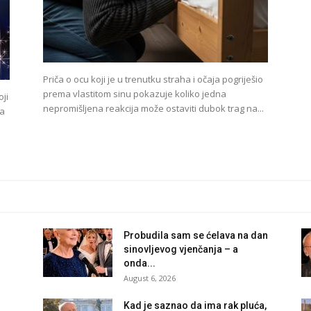
Priča o ocu koji je u trenutku straha i očaja pogriješio
prema vlastitom sinu pokazuje koliko jedna
ji
nepromišljena reakcija može ostaviti dubok trag na...
da
Probudila sam se ćelava na dan
sinovljevog vjenčanja – a
onda...
August 6, 2026
Kad je saznao da ima rak pluća,