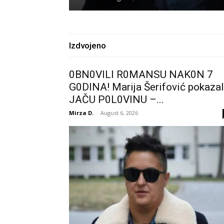
Izdvojeno
0BN0VlLl R0MANSU NAK0N 7
G0DlNA! Marija Šerifović pokaza
JAČU P0L0VINU –...
Mirza D.
-
August 6, 2026