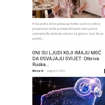
Priča jedne žene pokazuje koliko se brzo odnos
povjerenja može promijeniti kada neko počne
uzimati tuđu dobrotu zdravo za gotovo. Ono što je
počelo...
0Nl SU LJUDl K0Jl lMAJU M0Ć
DA 0SVAJAJU SVlJET: Otkriva
Ruska...
Mirza D.
-
August 6, 2026