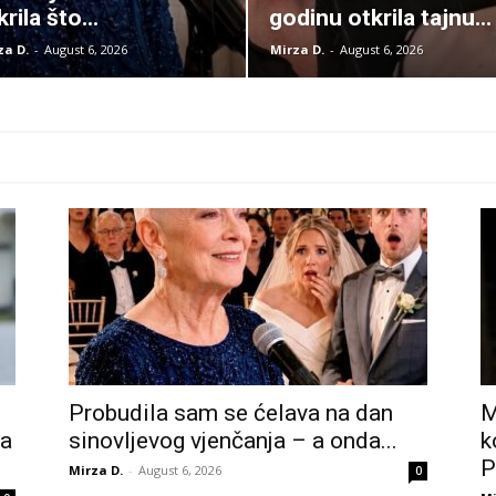
krila što...
godinu otkrila tajnu...
za D.
-
August 6, 2026
Mirza D.
-
August 6, 2026
Probudila sam se ćelava na dan
M
la
sinovljevog vjenčanja – a onda...
k
P
Mirza D.
-
August 6, 2026
0