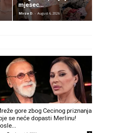
mjesec...
Mirza D.
-
August 6, 2026
reže gore zbog Cecinog priznanja
oje se neće dopasti Merlinu!
osle...