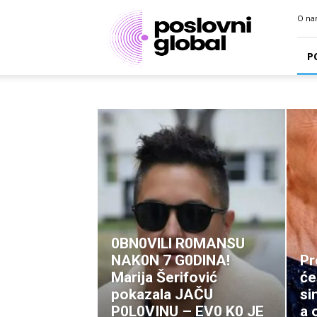
Poslovni
O na
portal
P
0BN0VlLl R0MANSU
NAK0N 7 G0DlNA!
Pr
Marija Šerifović
će
pokazala JAČU
si
P0L0VINU – EV0 K0 JE
a 