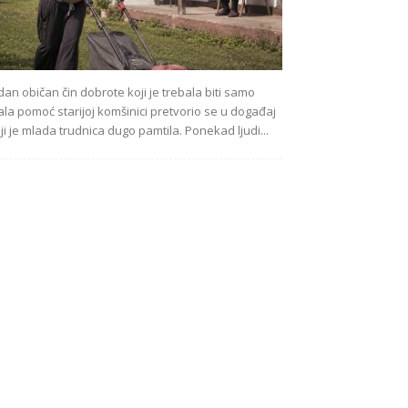
dan običan čin dobrote koji je trebala biti samo
la pomoć starijoj komšinici pretvorio se u događaj
ji je mlada trudnica dugo pamtila. Ponekad ljudi...