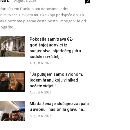
rza D.
-
August 6, 2026
0
današnjem članku vam donosimo jednu
nimljivost iz svijeta muzike koja podsjeća da iza
ake poznate pjesme često postoji mnogo više od
oga što...
Pokosila sam travu 82-
godišnjoj udovici iz
susjedstva; sljedećeg jutra
sudski izvršitelj...
August 6, 2026
“Ja putujem samo avionom,
jedem hranu koju vi nikad
nećete vidjeti!...
August 6, 2026
Mlada žena je slučajno zaspala
u avionu i naslonila glavu na...
August 6, 2026