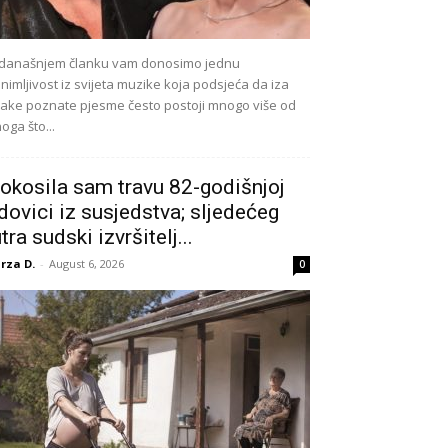
današnjem članku vam donosimo jednu
nimljivost iz svijeta muzike koja podsjeća da iza
ake poznate pjesme često postoji mnogo više od
oga što...
okosila sam travu 82-godišnjoj
dovici iz susjedstva; sljedećeg
utra sudski izvršitelj...
rza D.
-
August 6, 2026
0