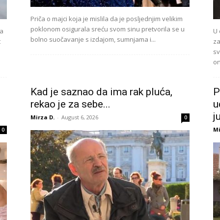
Priča o majci koja je mislila da je posljednjim velikim
poklonom osigurala sreću svom sinu pretvorila se u
ta
U 
bolno suočavanje s izdajom, sumnjama i...
t
za
sv
on
Kad je saznao da ima rak pluća,
P
rekao je za sebe...
u
j
Mirza D.
-
August 6, 2026
0
Mi
0