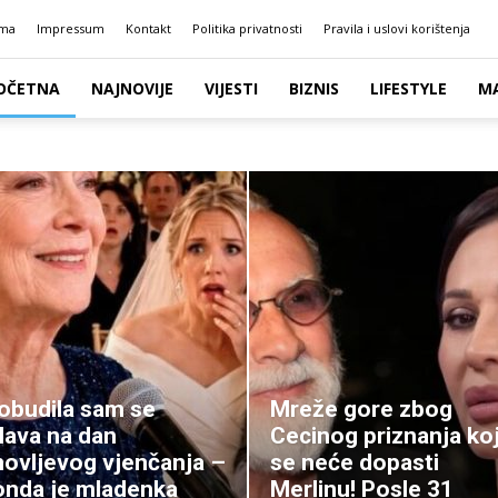
ma
Impressum
Kontakt
Politika privatnosti
Pravila i uslovi korištenja
OČETNA
NAJNOVIJE
VIJESTI
BIZNIS
LIFESTYLE
M
obudila sam se
Mreže gore zbog
lava na dan
Cecinog priznanja ko
novljevog vjenčanja –
se neće dopasti
onda je mladenka
Merlinu! Posle 31