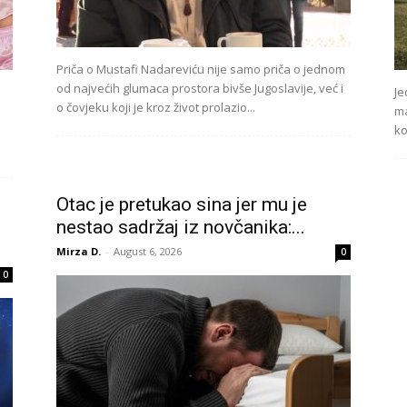
Priča o Mustafi Nadareviću nije samo priča o jednom
od najvećih glumaca prostora bivše Jugoslavije, već i
Je
o čovjeku koji je kroz život prolazio...
ma
ko
Otac je pretukao sina jer mu je
nestao sadržaj iz novčanika:...
Mirza D.
-
August 6, 2026
0
0