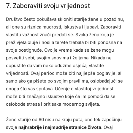
7. Zaboraviti svoju vrijednost
Društvo često pokušava skloniti starije žene u pozadinu,
ali one su riznica mudrosti, iskustva i ljubavi. Zaboraviti
vlastitu važnost znači predati se. Svaka žena koja je
preživjela oluje i nosila terete trebala bi biti ponosna na
svoje postignuće.
Ovo je vreme kada se žene mogu
posvetiti sebi, svojim snovima i željama. Nikada ne
dopustite da vam neko oduzme osjećaj vlastite
vrijednosti. Ovaj period može biti najljepše poglavlje, ali
samo ako ga pišete po svojim pravilima, oslobađajući se
onoga što vas sputava.
Učenje o vlastitoj vrijednosti
može biti značajno iskustvo koje će im pomoći da se
oslobode stresa i pritisaka modernog svijeta.
Žene starije od 60 nisu na kraju puta; one tek započinju
svoje
najhrabrije i najmudrije stranice života
. Ovaj