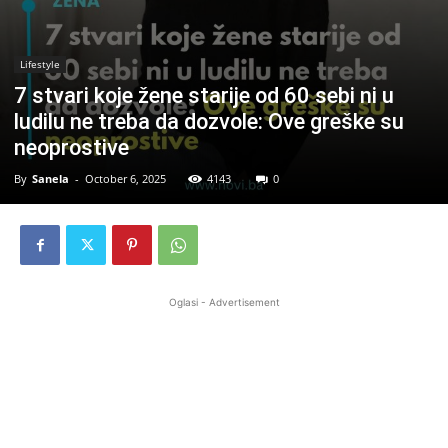
Lifestyle
7 stvari koje žene starije od 60 sebi ni u
ludilu ne treba da dozvole: Ove greške su
neoprostive
By
Sanela
-
October 6, 2025
4143
0
Oglasi - Advertisement