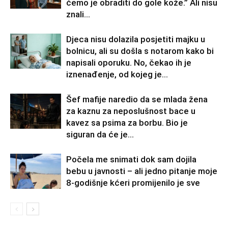
ćemo je obraditi do gole kože.” Ali nisu
znali...
Djeca nisu dolazila posjetiti majku u
bolnicu, ali su došla s notarom kako bi
napisali oporuku. No, čekao ih je
iznenađenje, od kojeg je...
Šef mafije naredio da se mlada žena
za kaznu za neposlušnost bace u
kavez sa psima za borbu. Bio je
siguran da će je...
Počela me snimati dok sam dojila
bebu u javnosti – ali jedno pitanje moje
8-godišnje kćeri promijenilo je sve