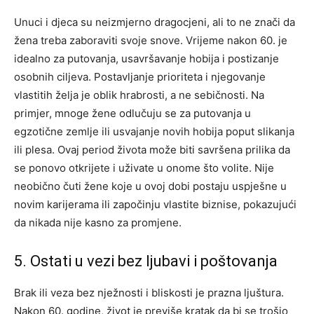
Unuci i djeca su neizmjerno dragocjeni, ali to ne znači da
žena treba zaboraviti svoje snove. Vrijeme nakon 60. je
idealno za putovanja, usavršavanje hobija i postizanje
osobnih ciljeva. Postavljanje prioriteta i njegovanje
vlastitih želja je oblik hrabrosti, a ne sebičnosti.
Na
primjer, mnoge žene odlučuju se za putovanja u
egzotične zemlje ili usvajanje novih hobija poput slikanja
ili plesa. Ovaj period života može biti savršena prilika da
se ponovo otkrijete i uživate u onome što volite.
Nije
neobično čuti žene koje u ovoj dobi postaju uspješne u
novim karijerama ili započinju vlastite biznise, pokazujući
da nikada nije kasno za promjene.
5. Ostati u vezi bez ljubavi i poštovanja
Brak ili veza bez nježnosti i bliskosti je prazna ljuštura.
Nakon 60. godine, život je previše kratak da bi se trošio