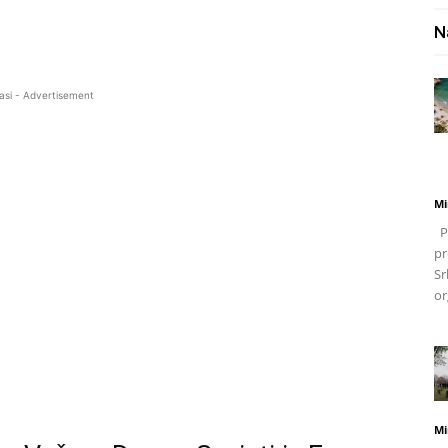
N
asi - Advertisement
Mi
Po
pr
Sr
or
Mi