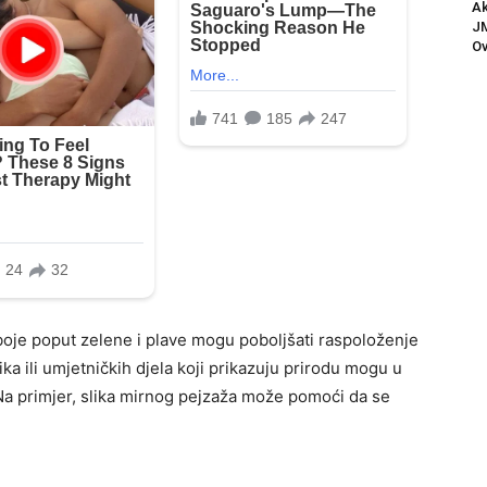
Ak
JM
Ov
boje poput zelene i plave mogu poboljšati raspoloženje
lika ili umjetničkih djela koji prikazuju prirodu mogu u
 Na primjer, slika mirnog pejzaža može pomoći da se