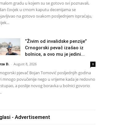
malom gradu u kojem su se gotovo svi poznavali,
dan čovjek u crnom kaputu decenijama se
javljivao na gotovo svakom posljednjem ispraćaju,
ijek...
“Živim od invalidske penzije”
Crnogorski pevač izašao iz
bolnice, a ovo mu je jedini...
rza D.
-
August 8, 2026
0
nogorski pjevač Bojan Tomović posljednjih godina
vi mnogo povučenije nego u vrijeme kada je redovno
stupao, a poslije novog boravka u bolnici govorio
..
glasi - Advertisement