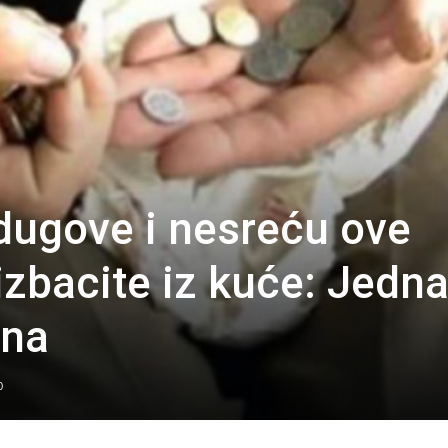
 dugove i nesreću ove
zbacite iz kuće: Jedna
sna
0