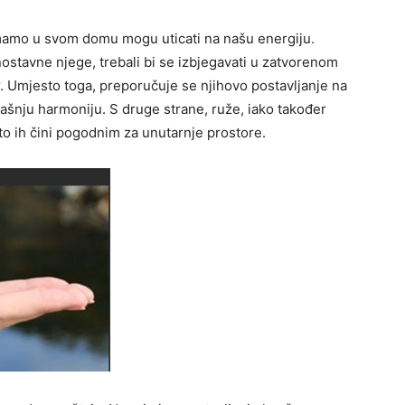
mamo u svom domu mogu uticati na našu energiju.
dnostavne njege, trebali bi se izbjegavati u zatvorenom
. Umjesto toga, preporučuje se njihovo postavljanje na
rašnju harmoniju. S druge strane, ruže, iako također
 što ih čini pogodnim za unutarnje prostore.