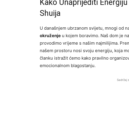
Kako Unaprijediti Energij
Shuija
U današnjem ubrzanom svijetu, mnogi od nas 
okruženje
u kojem boravimo. Naš dom je naš
provodimo vrijeme s našim najmilijima. Prema
našem prostoru nosi svoju energiju, koja m
članku istražit ćemo kako pravilno organiz
emocionalnom blagostanju.
Sadržaj 