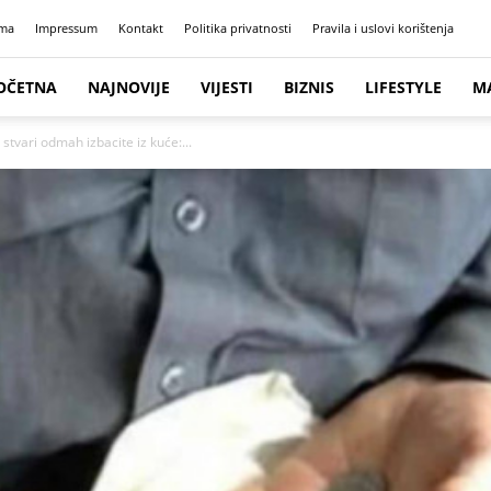
ma
Impressum
Kontakt
Politika privatnosti
Pravila i uslovi korištenja
OČETNA
NAJNOVIJE
VIJESTI
BIZNIS
LIFESTYLE
M
stvari odmah izbacite iz kuće:...