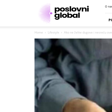
Poslovni
O na
portal
P
Home
Lifestyle
Ako ne želite dugove i nesreću ove 