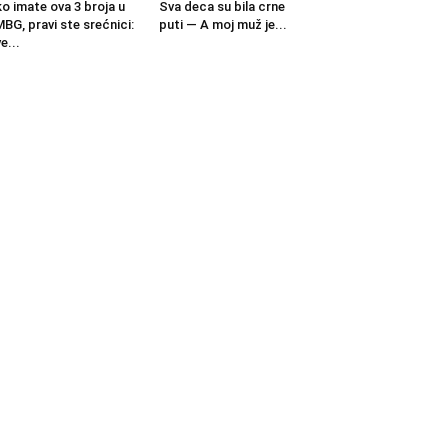
o imate ova 3 broja u
Sva deca su bila crne
BG, pravi ste srećnici:
puti — A moj muž je...
e...