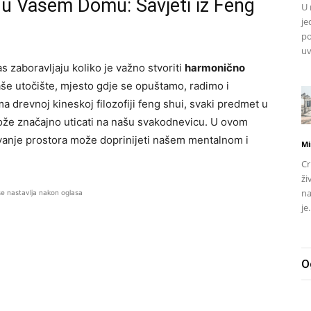
u u Vašem Domu: Savjeti iz Feng
U 
je
po
uv
zaboravljaju koliko je važno stvoriti
harmonično
e utočište, mjesto gdje se opuštamo, radimo i
 drevnoj kineskoj filozofiji feng shui, svaki predmet u
ože značajno uticati na našu svakodnevicu. U ovom
ovanje prostora može doprinijeti našem mentalnom i
Mi
Cr
ži
na
se nastavlja nakon oglasa
je.
O