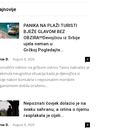
ajnovije
PANIKA NA PLAŽI TURISTI
BJEŽE GLAVOM BEZ
OBZIRA!!!Devojčicu iz Srbije
ujela neman u
Grčkoj:Pogledajte...
rza D.
-
August 8, 2026
0
rodični odmor na grčkom ostrvu Tasos nakratko je
ekinula neugodna situacija kada je djevojčica iz
bije nakon kontakta s nepoznatim morskim
ganizmom dobila izraženo...
Nepoznati čovjek dolazio je na
svaku sahranu, a istina o njemu
rasplakala je cijeli...
rza D.
-
August 8, 2026
0