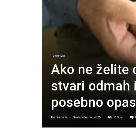
Lifestyle
Ako ne želite
stvari odmah i
posebno opa
By
Sanela
-
November 4, 2025
11852