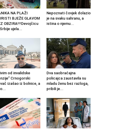
ANIKA NA PLAŽI
Nepoznati čovjek dolazio
URISTI BJEŽE GLAVOM
je na svaku sahranu, a
Z OBZIRA!!!Devojčicu
istina o njemu...
 Srbije ujela...
ivim od invalidske
Dva saobraćajna
nzije” Crnogorski
policajca zaustavila su
vač izašao iz bolnice, a
mladu ženu bez razloga,
o...
pribili je...