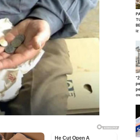
P
T
BE
iz
“Ž
pe
pe
ov