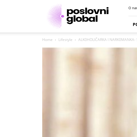
Poslovni
O na
portal
P
Home
Lifestyle
ALK0HOLlČARKA l NARK0MANKA- SVl 