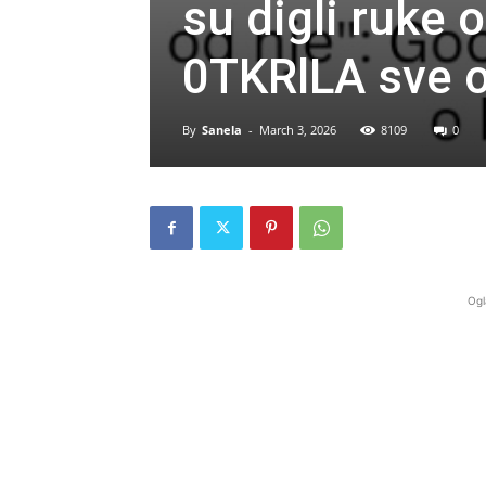
su digli ruke 
0TKRlLA sve o
By
Sanela
-
March 3, 2026
8109
0
Ogl