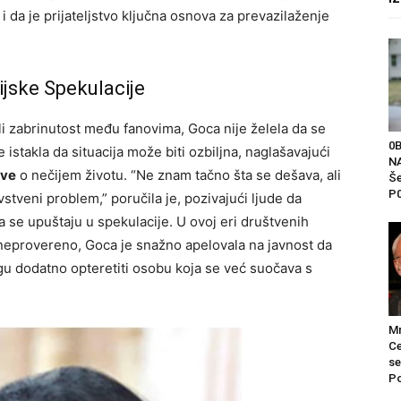
i da je prijateljstvo ključna osnova za prevazilaženje
ijske Spekulacije
i zabrinutost među fanovima, Goca nije želela da se
0
istakla da situacija može biti ozbiljna, naglašavajući
NA
ove
o nečijem životu. “Ne znam tačno šta se dešava, ali
Še
P0
vstveni problem,” poručila je, pozivajući ljude da
se upuštaju u spekulacije. U ovoj eri društvenih
 neprovereno, Goca je snažno apelovala na javnost da
gu dodatno opteretiti osobu koja se već suočava s
Mr
Ce
se
Po