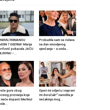
BN0VlLl R0MANSU
Probudila sam se ćelava
K0N 7 G0DlNA! Marija
na dan sinovljevog
rifović pokazala JAČU
vjenčanja – a onda...
L0VINU –...
eže gore zbog
Operi mi odjeću i napravi
cinog priznanja koje
mi doručak!“ naredila je
 neće dopasti Merlinu!
nećakinja mog...
sle...