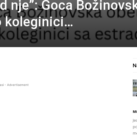
od nje”: Goca Božinovs
 koleginici…
N
asi - Advertisement
Mi
Je
po
mo