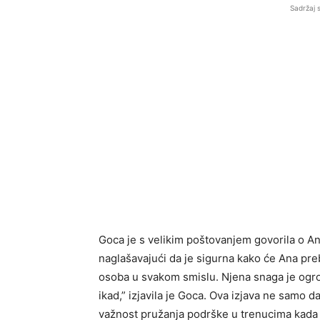
Sadržaj 
Goca je s velikim poštovanjem govorila o Ani
naglašavajući da je sigurna kako će Ana pre
osoba u svakom smislu. Njena snaga je ogro
ikad,” izjavila je Goca. Ova izjava ne samo 
važnost pružanja podrške u trenucima kada 