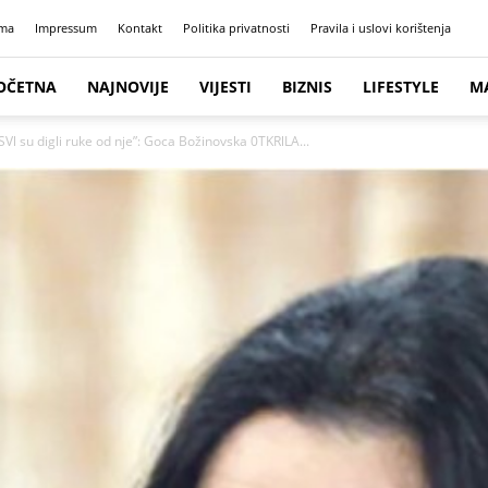
ma
Impressum
Kontakt
Politika privatnosti
Pravila i uslovi korištenja
OČETNA
NAJNOVIJE
VIJESTI
BIZNIS
LIFESTYLE
M
su digli ruke od nje”: Goca Božinovska 0TKRlLA...