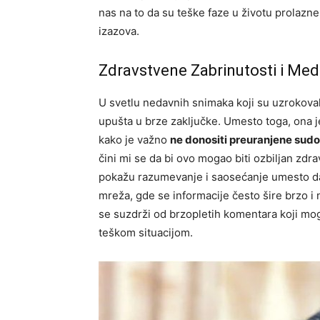
nas na to da su teške faze u životu prolazne 
izazova.
Zdravstvene Zabrinutosti i Med
U svetlu nedavnih snimaka koji su uzrokoval
upušta u brze zaključke. Umesto toga, ona je 
kako je važno
ne donositi preuranjene sud
čini mi se da bi ovo mogao biti ozbiljan zdra
pokažu razumevanje i saosećanje umesto da 
mreža, gde se informacije često šire brzo i
se suzdrži od brzopletih komentara koji mo
teškom situacijom.