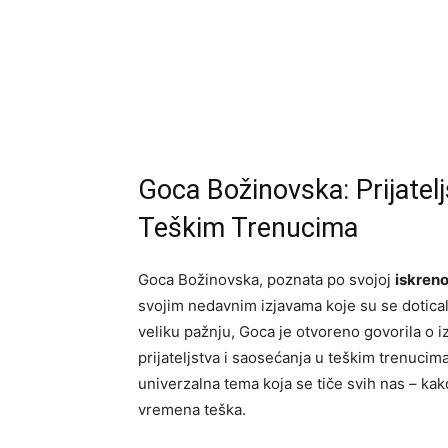
Goca Božinovska: Prijatel
Teškim Trenucima
Goca Božinovska, poznata po svojoj
iskreno
svojim nedavnim izjavama koje su se doticale
veliku pažnju, Goca je otvoreno govorila o 
prijateljstva i saosećanja u teškim trenucim
univerzalna tema koja se tiče svih nas – kak
vremena teška.