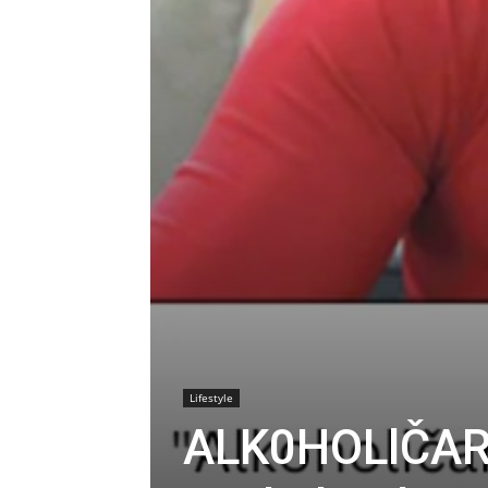
Lifestyle
ALK0HOLlČAR