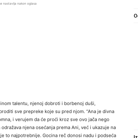
se nastavlja nakon oglasa
O
nom talentu, njenoj dobroti i borbenoj duši,
broditi sve prepreke koje su pred njom. “Ana je divna
mna, i verujem da će proći kroz sve ovo jača nego
da odražava njena osećanja prema Ani, već i ukazuje na
je to najpotrebnije. Gocina reč donosi nadu i podseća
I