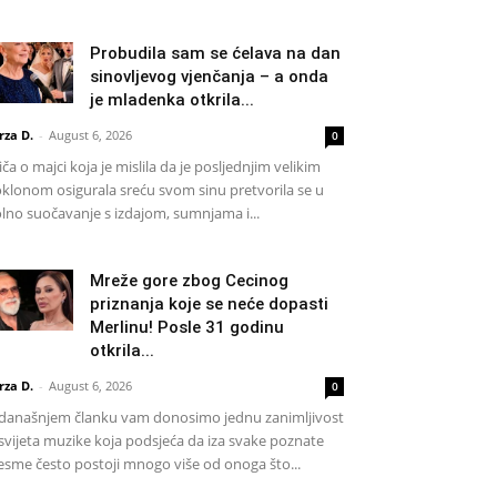
Probudila sam se ćelava na dan
sinovljevog vjenčanja – a onda
je mladenka otkrila...
rza D.
-
August 6, 2026
0
iča o majci koja je mislila da je posljednjim velikim
klonom osigurala sreću svom sinu pretvorila se u
lno suočavanje s izdajom, sumnjama i...
Mreže gore zbog Cecinog
priznanja koje se neće dopasti
Merlinu! Posle 31 godinu
otkrila...
rza D.
-
August 6, 2026
0
današnjem članku vam donosimo jednu zanimljivost
 svijeta muzike koja podsjeća da iza svake poznate
esme često postoji mnogo više od onoga što...