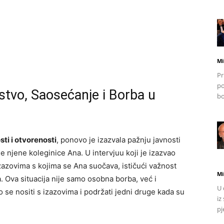
Mi
Pr
po
jstvo, Saosećanje i Borba u
bo
sti i otvorenosti
, ponovo je izazvala pažnju javnosti
 njene koleginice Ana. U intervjuu koji je izazvao
izazovima s kojima se Ana suočava, ističući važnost
Mi
a. Ova situacija nije samo osobna borba, već i
U 
o se nositi s izazovima i podržati jedni druge kada su
iz
pj