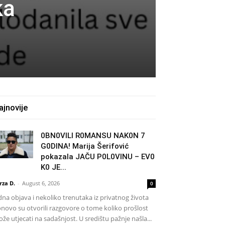
ka
ajnovije
0BN0VlLl R0MANSU NAK0N 7
G0DlNA! Marija Šerifović
pokazala JAČU P0L0VINU – EV0
K0 JE...
rza D.
-
August 6, 2026
0
dna objava i nekoliko trenutaka iz privatnog života
novo su otvorili razgovore o tome koliko prošlost
že utjecati na sadašnjost. U središtu pažnje našla...