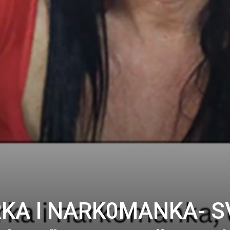
KA l NARK0MANKA- S