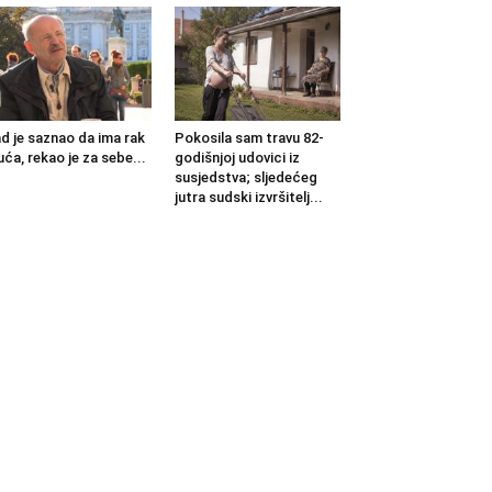
d je saznao da ima rak
Pokosila sam travu 82-
uća, rekao je za sebe...
godišnjoj udovici iz
susjedstva; sljedećeg
jutra sudski izvršitelj...