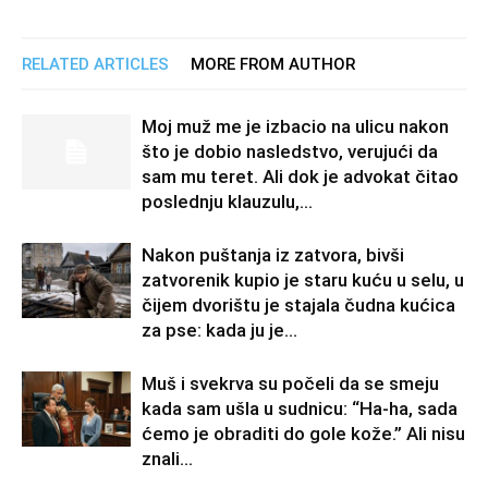
RELATED ARTICLES
MORE FROM AUTHOR
Moj muž me je izbacio na ulicu nakon
što je dobio nasledstvo, verujući da
sam mu teret. Ali dok je advokat čitao
poslednju klauzulu,...
Nakon puštanja iz zatvora, bivši
zatvorenik kupio je staru kuću u selu, u
čijem dvorištu je stajala čudna kućica
za pse: kada ju je...
Muš i svekrva su počeli da se smeju
kada sam ušla u sudnicu: “Ha-ha, sada
ćemo je obraditi do gole kože.” Ali nisu
znali...