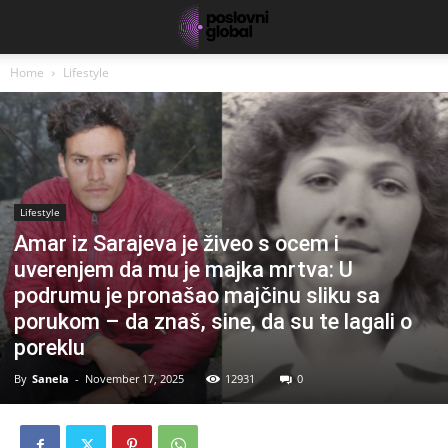
Home
Lifestyle
Lifestyle
Amar iz Sarajeva je živeo s ocem i
uverenjem da mu je majka mrtva: U
podrumu je pronašao majčinu sliku sa
porukom – da znaš, sine, da su te lagali o
poreklu
By
Sanela
-
November 17, 2025
12931
0