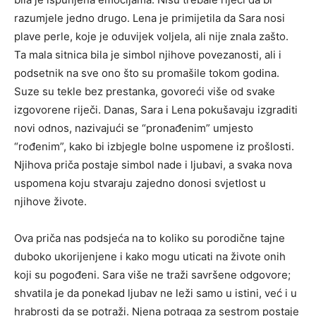
razumjele jedno drugo. Lena je primijetila da Sara nosi
plave perle, koje je oduvijek voljela, ali nije znala zašto.
Ta mala sitnica bila je simbol njihove povezanosti, ali i
podsetnik na sve ono što su promašile tokom godina.
Suze su tekle bez prestanka, govoreći više od svake
izgovorene riječi. Danas, Sara i Lena pokušavaju izgraditi
novi odnos, nazivajući se “pronađenim” umjesto
“rođenim”, kako bi izbjegle bolne uspomene iz prošlosti.
Njihova priča postaje simbol nade i ljubavi, a svaka nova
uspomena koju stvaraju zajedno donosi svjetlost u
njihove živote.
Ova priča nas podsjeća na to koliko su porodične tajne
duboko ukorijenjene i kako mogu uticati na živote onih
koji su pogođeni. Sara više ne traži savršene odgovore;
shvatila je da ponekad ljubav ne leži samo u istini, već i u
hrabrosti da se potraži. Njena potraga za sestrom postaje