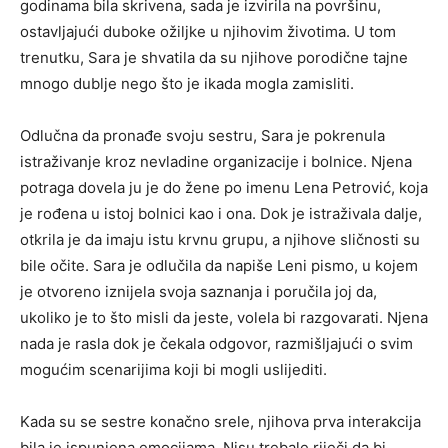
godinama bila skrivena, sada je izvirila na površinu,
ostavljajući duboke ožiljke u njihovim životima. U tom
trenutku, Sara je shvatila da su njihove porodične tajne
mnogo dublje nego što je ikada mogla zamisliti.
Odlučna da pronađe svoju sestru, Sara je pokrenula
istraživanje kroz nevladine organizacije i bolnice. Njena
potraga dovela ju je do žene po imenu Lena Petrović, koja
je rođena u istoj bolnici kao i ona. Dok je istraživala dalje,
otkrila je da imaju istu krvnu grupu, a njihove sličnosti su
bile očite. Sara je odlučila da napiše Leni pismo, u kojem
je otvoreno iznijela svoja saznanja i poručila joj da,
ukoliko je to što misli da jeste, volela bi razgovarati. Njena
nada je rasla dok je čekala odgovor, razmišljajući o svim
mogućim scenarijima koji bi mogli uslijediti.
Kada su se sestre konačno srele, njihova prva interakcija
bila je ispunjena emocijama. Nisu trebale riječi da bi