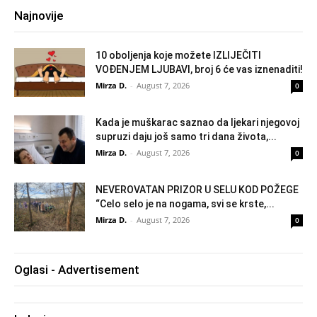
Najnovije
10 oboljenja koje možete IZLIJEČITI
VOĐENJEM LJUBAVI, broj 6 će vas iznenaditi!
Mirza D.
-
August 7, 2026
0
Kada je muškarac saznao da ljekari njegovoj
supruzi daju još samo tri dana života,...
Mirza D.
-
August 7, 2026
0
NEVEROVATAN PRIZOR U SELU KOD POŽEGE
“Celo selo je na nogama, svi se krste,...
Mirza D.
-
August 7, 2026
0
Oglasi - Advertisement