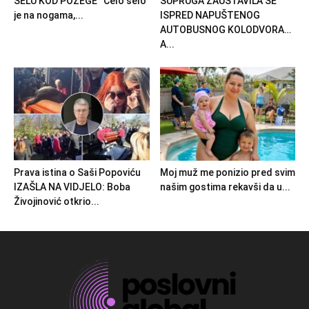
SELU KOD POŽEGE “Celo selo
SUPRUGA ZAUSTAVILA SE
je na nogama,...
ISPRED NAPUŠTENOG
AUTOBUSNOG KOLODVORA…
A...
Prava istina o Saši Popoviću
Moj muž me ponizio pred svim
IZAŠLA NA VIDJELO: Boba
našim gostima rekavši da u...
Živojinović otkrio...