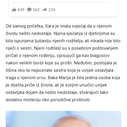
Od samog početka, Sara je imala osjećaj da u njenom
životu nešto nedostaje. Njena sjećanja iz djetinjstva su
bila ispunjena ljubavlju njenih roditelja, ali nikada nije bilo
riječi o sestri. Njeni roditelji su s posebnim poštovanjem
pričali o njenom rođenju, opisujući ga kao blagoslov
nakon velikih borbi koje su prošli. Međutim, postojala je
tišina oko te nepoznate sestre koja je uvijek ostavljala
traga u njenom srcu. Baka Marija je bila jedina osoba koja
je dijelila priče iz života, ali je svojim unučici uvijek
ostavljala dojam da nešto nedostaje, stvarajući tako
dodatnu misteriju oko porodične prošlosti.