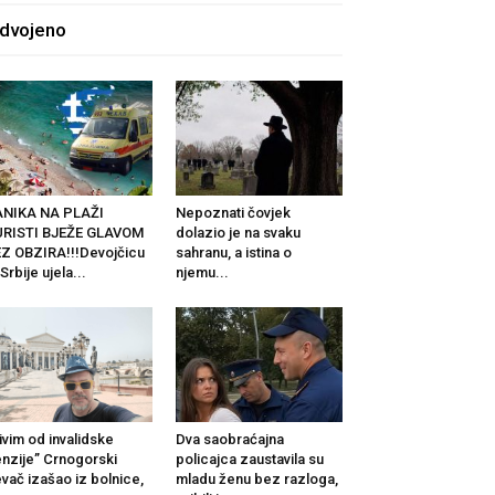
zdvojeno
ANIKA NA PLAŽI
Nepoznati čovjek
URISTI BJEŽE GLAVOM
dolazio je na svaku
Z OBZIRA!!!Devojčicu
sahranu, a istina o
 Srbije ujela...
njemu...
ivim od invalidske
Dva saobraćajna
nzije” Crnogorski
policajca zaustavila su
vač izašao iz bolnice,
mladu ženu bez razloga,