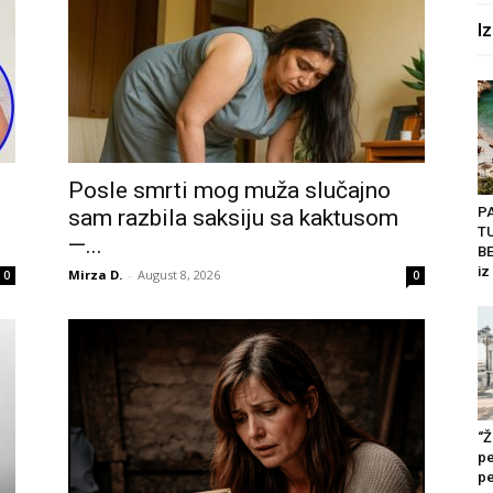
I
Posle smrti mog muža slučajno
P
sam razbila saksiju sa kaktusom
T
—...
BE
iz
Mirza D.
-
August 8, 2026
0
0
“Ž
pe
pe