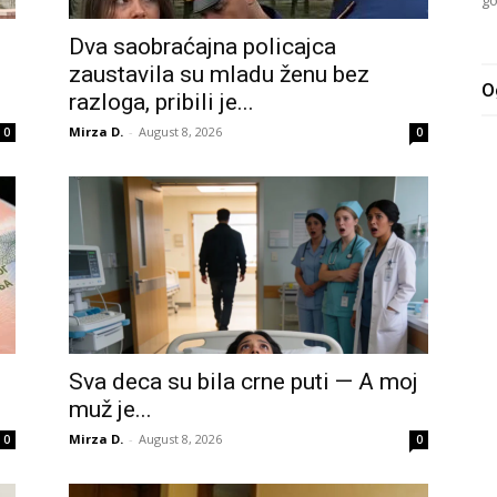
go
Dva saobraćajna policajca
zaustavila su mladu ženu bez
O
razloga, pribili je...
Mirza D.
-
August 8, 2026
0
0
Sva deca su bila crne puti — A moj
muž je...
Mirza D.
-
August 8, 2026
0
0