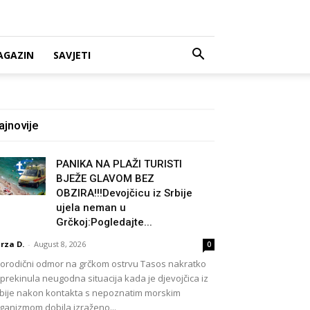
AGAZIN
SAVJETI
ajnovije
PANIKA NA PLAŽI TURISTI
BJEŽE GLAVOM BEZ
OBZIRA!!!Devojčicu iz Srbije
ujela neman u
Grčkoj:Pogledajte...
rza D.
-
August 8, 2026
0
rodični odmor na grčkom ostrvu Tasos nakratko
 prekinula neugodna situacija kada je djevojčica iz
bije nakon kontakta s nepoznatim morskim
ganizmom dobila izraženo...