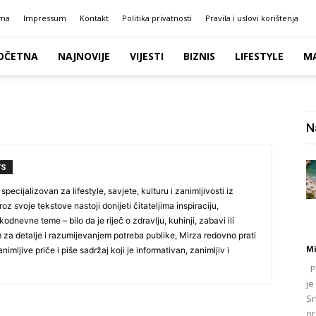
ma
Impressum
Kontakt
Politika privatnosti
Pravila i uslovi korištenja
OČETNA
NAJNOVIJE
VIJESTI
BIZNIS
LIFESTYLE
M
N
TS
specijalizovan za lifestyle, savjete, kulturu i zanimljivosti iz
oz svoje tekstove nastoji donijeti čitateljima inspiraciju,
odnevne teme – bilo da je riječ o zdravlju, kuhinji, zabavi ili
za detalje i razumijevanjem potreba publike, Mirza redovno prati
Mi
nimljive priče i piše sadržaj koji je informativan, zanimljiv i
Po
je
Sr
or