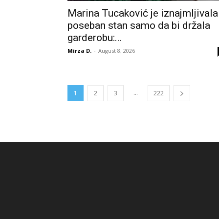
Marina Tucaković je iznajmljivala
poseban stan samo da bi držala
garderobu:...
Mirza D.
-
August 8, 2026
...
1
2
3
222