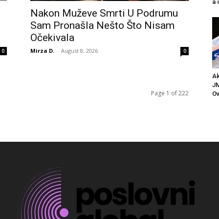
a 
Nakon Muževe Smrti U Podrumu
Sam Pronašla Nešto Što Nisam
Očekivala
Mirza D.
-
August 8, 2026
0
0
Ak
JM
Page 1 of 222
Ov