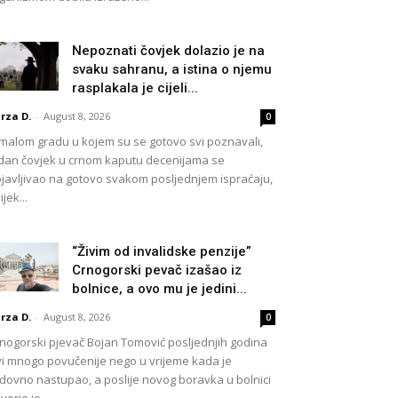
Nepoznati čovjek dolazio je na
svaku sahranu, a istina o njemu
rasplakala je cijeli...
rza D.
-
August 8, 2026
0
malom gradu u kojem su se gotovo svi poznavali,
dan čovjek u crnom kaputu decenijama se
javljivao na gotovo svakom posljednjem ispraćaju,
ijek...
“Živim od invalidske penzije”
Crnogorski pevač izašao iz
bolnice, a ovo mu je jedini...
rza D.
-
August 8, 2026
0
nogorski pjevač Bojan Tomović posljednjih godina
vi mnogo povučenije nego u vrijeme kada je
dovno nastupao, a poslije novog boravka u bolnici