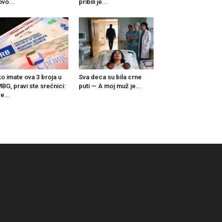
ovo...
pribili je...
o imate ova 3 broja u
Sva deca su bila crne
BG, pravi ste srećnici:
puti — A moj muž je...
e...