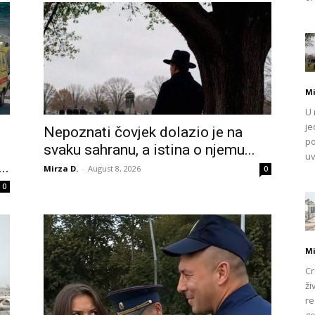
Mi
U 
je
Nepoznati čovjek dolazio je na
po
svaku sahranu, a istina o njemu...
uv
..
Mirza D.
-
August 8, 2026
0
0
Mi
Cr
ži
re