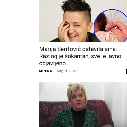
Marija Šerifović ostavila sina:
Razlog je šokantan, sve je javno
objavljeno...
Mirza D.
-
August 8, 2026