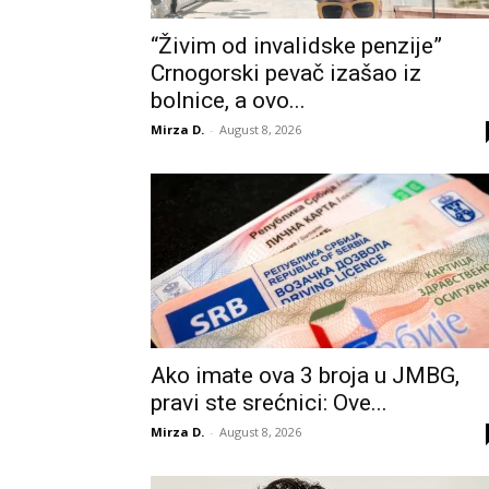
“Živim od invalidske penzije”
Crnogorski pevač izašao iz
bolnice, a ovo...
Mirza D.
-
August 8, 2026
Ako imate ova 3 broja u JMBG,
pravi ste srećnici: Ove...
Mirza D.
-
August 8, 2026