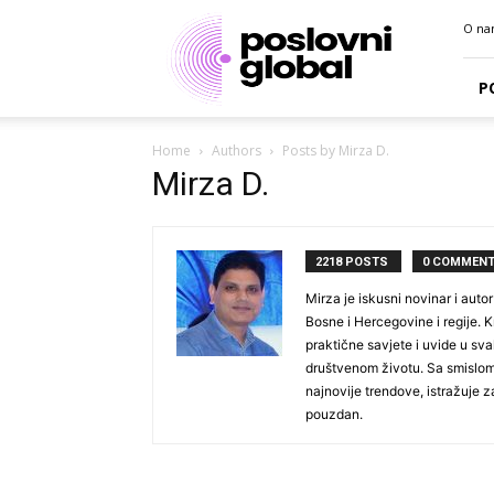
Poslovni
O na
portal
P
Home
Authors
Posts by Mirza D.
Mirza D.
2218 POSTS
0 COMMEN
Mirza je iskusni novinar i autor 
Bosne i Hercegovine i regije. Kr
praktične savjete i uvide u svak
društvenom životu. Sa smislom 
najnovije trendove, istražuje za
pouzdan.