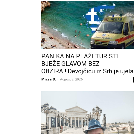
PANIKA NA PLAŽI TURISTI
BJEŽE GLAVOM BEZ
OBZIRA!!!Devojčicu iz Srbije ujela.
Mirza D.
-
August 8, 2026