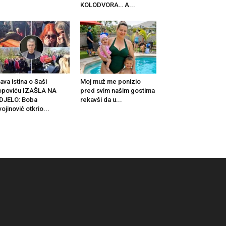
KOLODVORA… A...
ava istina o Saši
Moj muž me ponizio
poviću IZAŠLA NA
pred svim našim gostima
DJELO: Boba
rekavši da u...
vojinović otkrio...