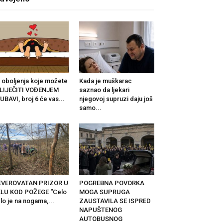
 oboljenja koje možete
Kada je muškarac
LIJEČITI VOĐENJEM
saznao da ljekari
UBAVI, broj 6 će vas...
njegovoj supruzi daju još
samo...
EVEROVATAN PRIZOR U
POGREBNA POVORKA
ELU KOD POŽEGE “Celo
MOGA SUPRUGA
lo je na nogama,...
ZAUSTAVILA SE ISPRED
NAPUŠTENOG
AUTOBUSNOG