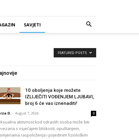
AGAZIN
SAVJETI
FEATURED POSTS
ajnovije
10 oboljenja koje možete
IZLIJEČITI VOĐENJEM LJUBAVI,
broj 6 će vas iznenaditi!
rza D.
-
August 7, 2026
0
ksualna aktivnost kod odraslih osoba može biti
vezana s osjećajem bliskosti, opuštanjem,
omjenama raspoloženja i pojedinim fiziološkim