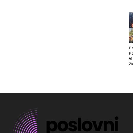
Pr
Po
VI
Ži