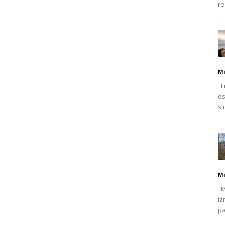
re
Mi
Li
os
sl
Mi
Mj
iz
pa