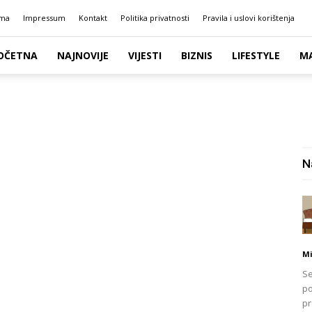
ma
Impressum
Kontakt
Politika privatnosti
Pravila i uslovi korištenja
OČETNA
NAJNOVIJE
VIJESTI
BIZNIS
LIFESTYLE
M
N
Mi
Se
po
pr