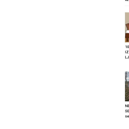
10
IZ
LJ
N
S
se