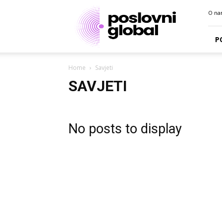
Poslovni
O na
portal
P
Home
Savjeti
SAVJETI
No posts to display