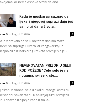
akcijama, ali nema osnova tvrditi da ona...
Kada je muškarac saznao da
ljekari njegovoj supruzi daju još
samo tri dana života,...
rza D.
-
August 7, 2026
0
a je vjerovala da se u najtežim danima može
loniti na supruga Olivera, ali razgovor koji je
učajno čula iz bolničkog kreveta promijenio je...
NEVEROVATAN PRIZOR U SELU
KOD POŽEGE “Celo selo je na
nogama, svi se krste,...
rza D.
-
August 7, 2026
0
eštani Visibabe, sela u okolini Požege, ostali su
nenađeni nakon što su u obližnjoj šumi primijetili
ru i snažno izbijanje vode iz tla, a...