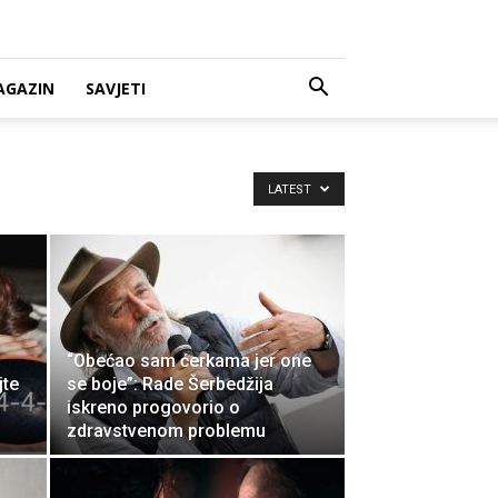
AGAZIN
SAVJETI
LATEST
d
“Obećao sam ćerkama jer one
jte
se boje”: Rade Šerbedžija
iskreno progovorio o
zdravstvenom problemu