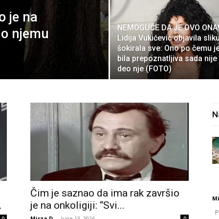
o je na
NEMOGUĆE DA JE OVO ONA
 o njemu
Lidija Vukićević objavila sliku
šokirala sve: Ono po čemu j
bila prepoznatljiva sada nije
deo nje (FOTO)
N
Čim je saznao da ima rak završio
Mi
.
je na onkoligiji: “Svi...
Po
Mirza D.
-
June 13, 2026
0
0