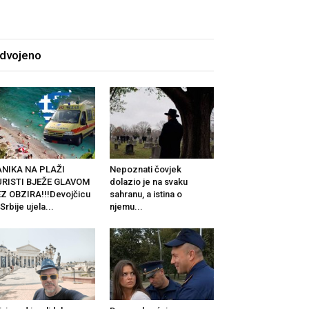
zdvojeno
ANIKA NA PLAŽI
Nepoznati čovjek
URISTI BJEŽE GLAVOM
dolazio je na svaku
Z OBZIRA!!!Devojčicu
sahranu, a istina o
 Srbije ujela...
njemu...