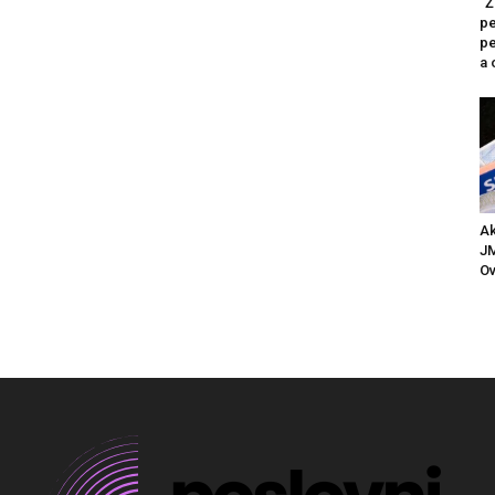
“Ž
pe
pe
a 
Ak
JM
Ov