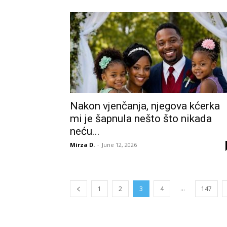
Nakon vjenčanja, njegova kćerka
mi je šapnula nešto što nikada
neću...
Mirza D.
-
June 12, 2026
...
1
2
3
4
147