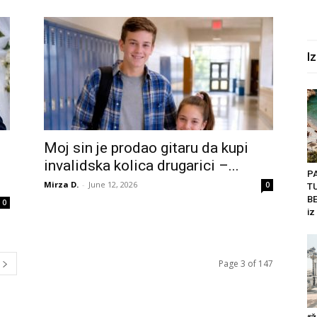
I
Moj sin je prodao gitaru da kupi
invalidska kolica drugarici –...
P
Mirza D.
-
June 12, 2026
0
T
BE
0
iz
Page 3 of 147