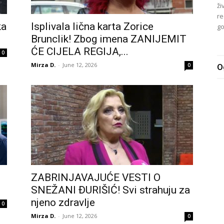
ži
re
ka
Isplivala lična karta Zorice
go
Brunclik! Zbog imena ZANlJEMlT
ĆE ClJELA REGlJA,...
0
Mirza D.
-
June 12, 2026
0
O
ZABRINJAVAJUĆE VESTI O
SNEŽANI ĐURIŠIĆ! Svi strahuju za
njeno zdravlje
0
Mirza D.
-
June 12, 2026
0