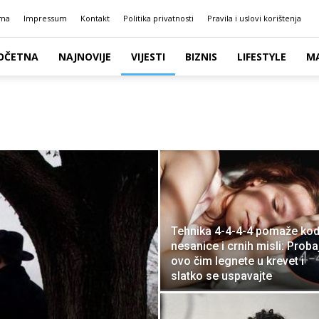
ma
Impressum
Kontakt
Politika privatnosti
Pravila i uslovi korištenja
OČETNA
NAJNOVIJE
VIJESTI
BIZNIS
LIFESTYLE
M
Tehnika 4-4-4-4 pomaže ko
nesanice i crnih misli: Proba
ovo čim legnete u krevet i
slatko se uspavajte