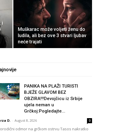
!
 i
e
Muškarac može voljeti ženu do
ludila, ali bez ove 3 stvari ljubav
neće trajati
ajnovije
PANIKA NA PLAŽI TURISTI
BJEŽE GLAVOM BEZ
OBZIRA!!!Devojčicu iz Srbije
ujela neman u
Grčkoj:Pogledajte...
rza D.
-
August 8, 2026
0
rodični odmor na grčkom ostrvu Tasos nakratko