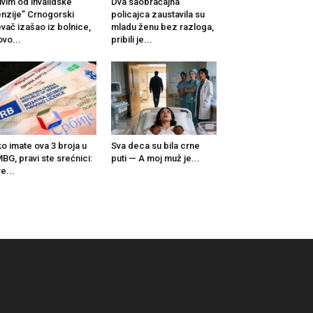
ivim od invalidske
Dva saobraćajna
nzije” Crnogorski
policajca zaustavila su
vač izašao iz bolnice,
mladu ženu bez razloga,
ovo...
pribili je...
o imate ova 3 broja u
Sva deca su bila crne
BG, pravi ste srećnici:
puti — A moj muž je...
e...