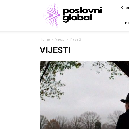
Poslovni
O na
portal
P
Home
Vijesti
Page 3
VIJESTI