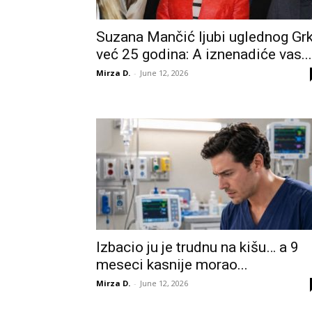
Suzana Mančić ljubi uglednog Gr
već 25 godina: A iznenadiće vas...
Mirza D.
-
June 12, 2026
Izbacio ju je trudnu na kišu… a 9
meseci kasnije morao...
Mirza D.
-
June 12, 2026