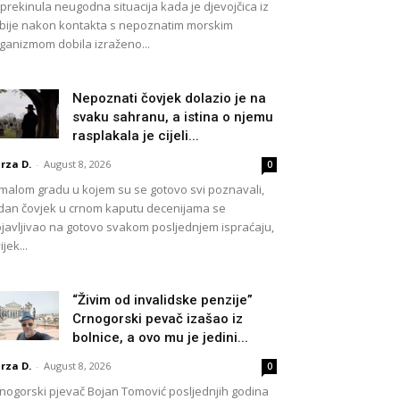
 prekinula neugodna situacija kada je djevojčica iz
bije nakon kontakta s nepoznatim morskim
ganizmom dobila izraženo...
Nepoznati čovjek dolazio je na
svaku sahranu, a istina o njemu
rasplakala je cijeli...
rza D.
-
August 8, 2026
0
malom gradu u kojem su se gotovo svi poznavali,
dan čovjek u crnom kaputu decenijama se
javljivao na gotovo svakom posljednjem ispraćaju,
ijek...
“Živim od invalidske penzije”
Crnogorski pevač izašao iz
bolnice, a ovo mu je jedini...
rza D.
-
August 8, 2026
0
nogorski pjevač Bojan Tomović posljednjih godina