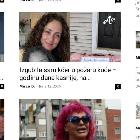
je
Sr
or
Mi
U 
Izgubila sam kćer u požaru kuće –
je
..
godinu dana kasnije, na...
po
uv
Mirza D.
-
June 12, 2026
0
0
Mi
Cr