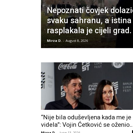
Nepoznati čovjek dolazi
svaku sahranu, a istina
rasplakala je cijeli grad.
Mirza D.
-
August 8, 2026
“Nije bila oduševljena kada me je
videla”: Vojin Ćetković se oženio..
Mirza D.
-
June 13, 2026