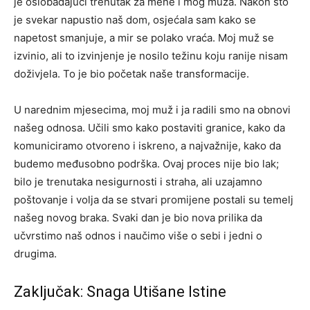
je oslobađajući trenutak za mene i mog muža. Nakon što
je svekar napustio naš dom, osjećala sam kako se
napetost smanjuje, a mir se polako vraća.
Moj muž se
izvinio, ali to izvinjenje je nosilo težinu koju ranije nisam
doživjela. To je bio početak naše transformacije.
U narednim mjesecima, moj muž i ja radili smo na obnovi
našeg odnosa. Učili smo kako postaviti granice, kako da
komuniciramo otvoreno i iskreno, a najvažnije, kako da
budemo međusobno podrška. Ovaj proces nije bio lak;
bilo je trenutaka nesigurnosti i straha, ali uzajamno
poštovanje i volja da se stvari promijene postali su temelj
našeg novog braka. Svaki dan je bio nova prilika da
učvrstimo naš odnos i naučimo više o sebi i jedni o
drugima.
Zaključak: Snaga Utišane Istine