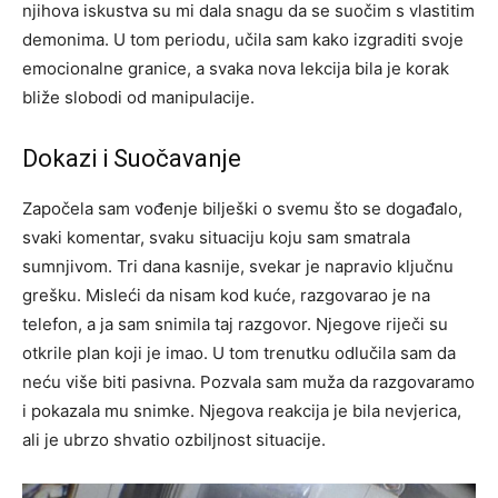
njihova iskustva su mi dala snagu da se suočim s vlastitim
demonima. U tom periodu, učila sam kako izgraditi svoje
emocionalne granice, a svaka nova lekcija bila je korak
bliže slobodi od manipulacije.
Dokazi i Suočavanje
Započela sam vođenje bilješki o svemu što se događalo,
svaki komentar, svaku situaciju koju sam smatrala
sumnjivom. Tri dana kasnije, svekar je napravio ključnu
grešku. Misleći da nisam kod kuće, razgovarao je na
telefon, a ja sam snimila taj razgovor. Njegove riječi su
otkrile plan koji je imao.
U tom trenutku odlučila sam da
neću više biti pasivna. Pozvala sam muža da razgovaramo
i pokazala mu snimke. Njegova reakcija je bila nevjerica,
ali je ubrzo shvatio ozbiljnost situacije.