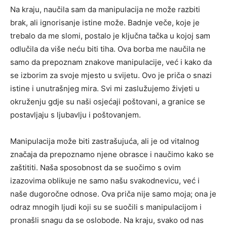
Na kraju, naučila sam da manipulacija ne može razbiti
brak, ali ignorisanje istine može. Badnje veče, koje je
trebalo da me slomi, postalo je ključna tačka u kojoj sam
odlučila da više neću biti tiha.
Ova borba me naučila ne
samo da prepoznam znakove manipulacije, već i kako da
se izborim za svoje mjesto u svijetu. Ovo je priča o snazi
istine i unutrašnjeg mira. Svi mi zaslužujemo živjeti u
okruženju gdje su naši osjećaji poštovani, a granice se
postavljaju s ljubavlju i poštovanjem.
Manipulacija može biti zastrašujuća, ali je od vitalnog
značaja da prepoznamo njene obrasce i naučimo kako se
zaštititi. Naša sposobnost da se suočimo s ovim
izazovima oblikuje ne samo našu svakodnevicu, već i
naše dugoročne odnose. Ova priča nije samo moja; ona je
odraz mnogih ljudi koji su se suočili s manipulacijom i
pronašli snagu da se oslobode. Na kraju, svako od nas