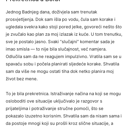
Jednog Badnjeg dana, doživjela sam trenutak
prosvjetljenja. Dok sam išla po vodu, čula sam korake i
ugledala svekra kako stoji pored jelke, govoreći nešto što
je zvučalo kao plan za moj izlazak iz kuće. U tom trenutku,
sve je postalo jasno.
Svaki “slučajni” komentar sada je
imao smisla — to nije bila slučajnost, već namjera.
Odlučila sam da ne reagujem impulzivno. Vratila sam se u
spavaću sobu i počela planirati sljedeće korake. Shvatila
sam da više ne mogu ostati tiha dok netko planira moj
život bez mene.
To je bila prekretnica. Istraživanje načina na koji se mogu
osloboditi ove situacije uključivalo je razgovor s
prijateljima i potraživanje stručne pomoći, što se
pokazalo izuzetno korisnim. Shvatila sam da nisam sama i
da postoje mnogi koji su prošli kroz slične situacije, a