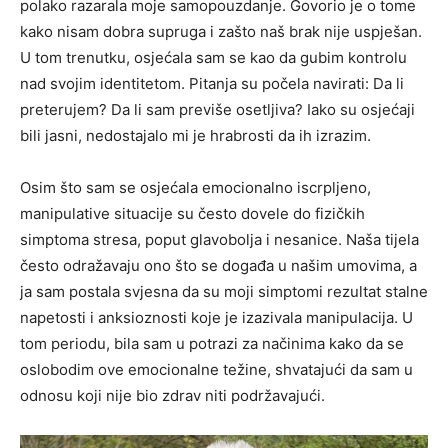
polako razarala moje samopouzdanje. Govorio je o tome
kako nisam dobra supruga i zašto naš brak nije uspješan.
U tom trenutku, osjećala sam se kao da gubim kontrolu
nad svojim identitetom. Pitanja su počela navirati: Da li
preterujem? Da li sam previše osetljiva? Iako su osjećaji
bili jasni, nedostajalo mi je hrabrosti da ih izrazim.
Osim što sam se osjećala emocionalno iscrpljeno,
manipulative situacije su često dovele do fizičkih
simptoma stresa, poput glavobolja i nesanice. Naša tijela
često odražavaju ono što se događa u našim umovima, a
ja sam postala svjesna da su moji simptomi rezultat stalne
napetosti i anksioznosti koje je izazivala manipulacija. U
tom periodu, bila sam u potrazi za načinima kako da se
oslobodim ove emocionalne težine, shvatajući da sam u
odnosu koji nije bio zdrav niti podržavajući.