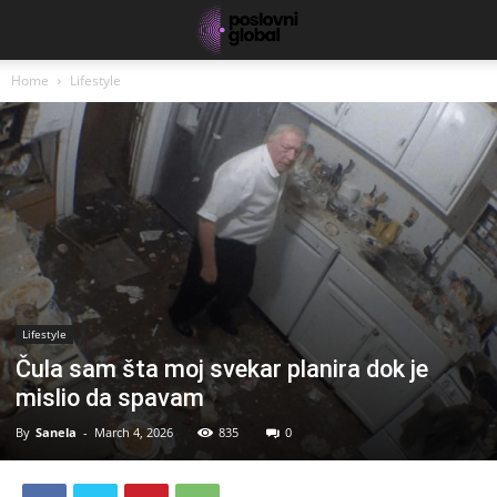
Home
Lifestyle
Lifestyle
Čula sam šta moj svekar planira dok je
mislio da spavam
By
Sanela
-
March 4, 2026
835
0