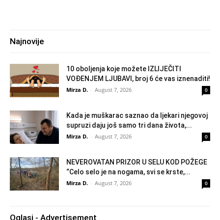
Najnovije
10 oboljenja koje možete IZLIJEČITI
VOĐENJEM LJUBAVI, broj 6 će vas iznenaditi!
Mirza D.
-
August 7, 2026
0
Kada je muškarac saznao da ljekari njegovoj
supruzi daju još samo tri dana života,...
Mirza D.
-
August 7, 2026
0
NEVEROVATAN PRIZOR U SELU KOD POŽEGE
“Celo selo je na nogama, svi se krste,...
Mirza D.
-
August 7, 2026
0
Oglasi - Advertisement