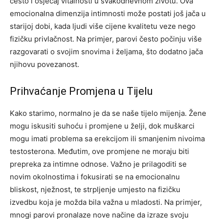
često i osjećaj vitalnosti u svakodnevnom životu. Ova
emocionalna dimenzija intimnosti može postati još jača u
starijoj dobi, kada ljudi više cijene kvalitetu veze nego
fizičku privlačnost. Na primjer, parovi često počinju više
razgovarati o svojim snovima i željama, što dodatno jača
njihovu povezanost.
Prihvaćanje Promjena u Tijelu
Kako starimo, normalno je da se naše tijelo mijenja. Žene
mogu iskusiti suhoću i promjene u želji, dok muškarci
mogu imati problema sa erekcijom ili smanjenim nivoima
testosterona. Međutim, ove promjene ne moraju biti
prepreka za intimne odnose.
Važno je prilagoditi se
novim okolnostima i fokusirati se na emocionalnu
bliskost, nježnost, te strpljenje umjesto na fizičku
izvedbu koja je možda bila važna u mladosti.
Na primjer,
mnogi parovi pronalaze nove načine da izraze svoju