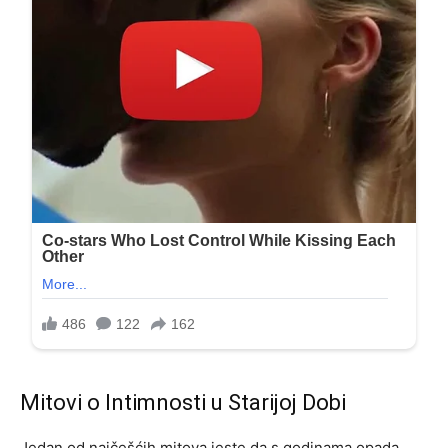
Mitovi o Intimnosti u Starijoj Dobi
Jedan od najčešćih mitova jeste da s godinama opada