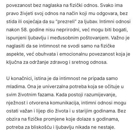
povezanost bez naglaska na fizički odnos.
Svako ima
pravo živjeti svoj odnos na način koji mu odgovara, bez
stida ili osjećaja da su “prezreli” za ljubav. Intimni odnosi
nakon 58. godine nisu neprirodni, već mogu biti bogati,
ispunjeni ljubavlju i međusobnim poštovanjem.
Važno je
naglasiti da se intimnost ne svodi samo na fizičke
aspekte, već obuhvata i emocionalnu povezanost koja je
ključna za održanje zdravog i sretnog odnosa.
U konačnici, istina je da intimnost ne pripada samo
mladima. Ona je univerzalna potreba koja se očituje u
svim životnim fazama. Kada postoji razumijevanje,
nježnost i otvorena komunikacija, intimni odnosi mogu
ostati važan i lijep dio života i u starijim godinama. Bez
obzira na fizičke promjene koje dolaze s godinama,
potreba za bliskošću i ljubavlju nikada ne nestaje.