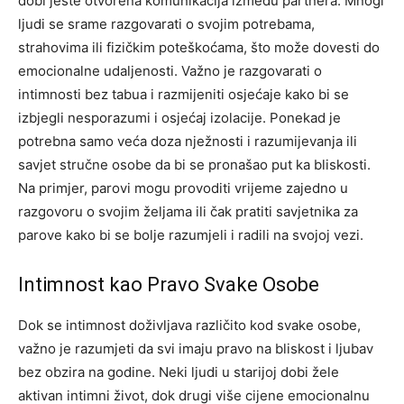
dobi jeste otvorena komunikacija između partnera. Mnogi
ljudi se srame razgovarati o svojim potrebama,
strahovima ili fizičkim poteškoćama, što može dovesti do
emocionalne udaljenosti.
Važno je razgovarati o
intimnosti bez tabua i razmijeniti osjećaje kako bi se
izbjegli nesporazumi i osjećaj izolacije. Ponekad je
potrebna samo veća doza nježnosti i razumijevanja ili
savjet stručne osobe da bi se pronašao put ka bliskosti.
Na primjer, parovi mogu provoditi vrijeme zajedno u
razgovoru o svojim željama ili čak pratiti savjetnika za
parove kako bi se bolje razumjeli i radili na svojoj vezi.
Intimnost kao Pravo Svake Osobe
Dok se intimnost doživljava različito kod svake osobe,
važno je razumjeti da svi imaju pravo na bliskost i ljubav
bez obzira na godine. Neki ljudi u starijoj dobi žele
aktivan intimni život, dok drugi više cijene emocionalnu