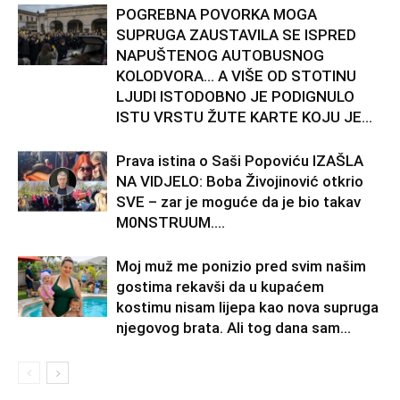
POGREBNA POVORKA MOGA
SUPRUGA ZAUSTAVILA SE ISPRED
NAPUŠTENOG AUTOBUSNOG
KOLODVORA… A VIŠE OD STOTINU
LJUDI ISTODOBNO JE PODIGNULO
ISTU VRSTU ŽUTE KARTE KOJU JE...
Prava istina o Saši Popoviću IZAŠLA
NA VIDJELO: Boba Živojinović otkrio
SVE – zar je moguće da je bio takav
M0NSTRUUM….
Moj muž me ponizio pred svim našim
gostima rekavši da u kupaćem
kostimu nisam lijepa kao nova supruga
njegovog brata. Ali tog dana sam...