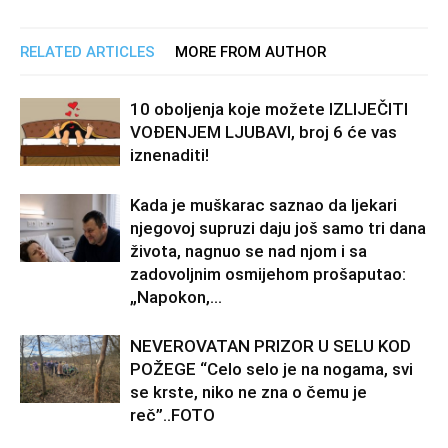
RELATED ARTICLES
MORE FROM AUTHOR
10 oboljenja koje možete IZLIJEČITI
VOĐENJEM LJUBAVI, broj 6 će vas
iznenaditi!
Kada je muškarac saznao da ljekari
njegovoj supruzi daju još samo tri dana
života, nagnuo se nad njom i sa
zadovoljnim osmijehom prošaputao:
„Napokon,...
NEVEROVATAN PRIZOR U SELU KOD
POŽEGE “Celo selo je na nogama, svi
se krste, niko ne zna o čemu je
reč”..FOTO