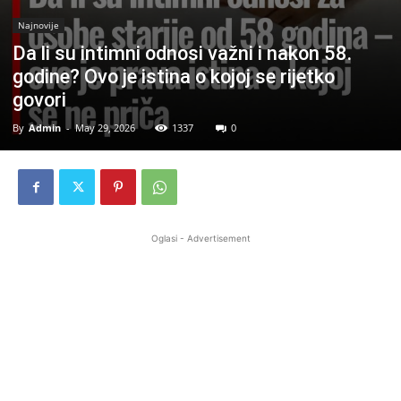
Najnovije
Da li su intimni odnosi važni i nakon 58.
godine? Ovo je istina o kojoj se rijetko
govori
By
Admin
-
May 29, 2026
1337
0
Oglasi - Advertisement