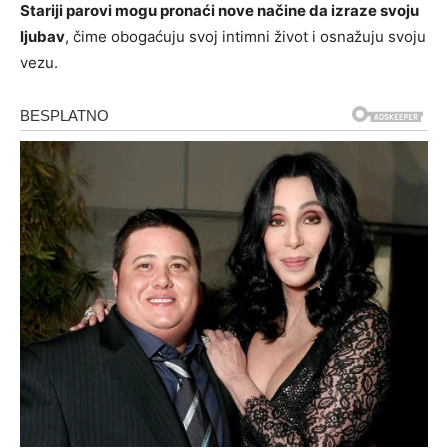
Stariji parovi mogu pronaći nove načine da izraze svoju
ljubav
, čime obogaćuju svoj intimni život i osnažuju svoju
vezu.