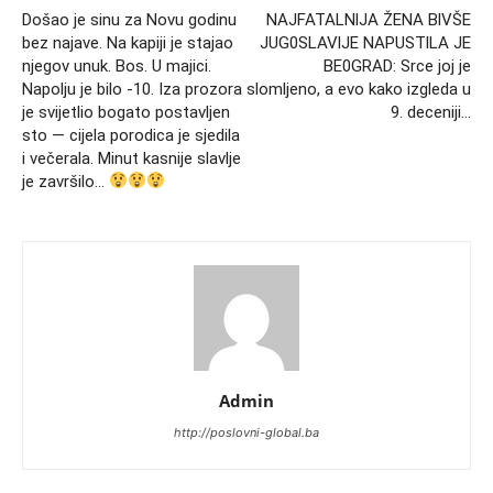
Došao je sinu za Novu godinu
NAJFATALNlJA ŽENA BlVŠE
bez najave. Na kapiji je stajao
JUG0SLAVlJE NAPUSTlLA JE
njegov unuk. Bos. U majici.
BE0GRAD: Srce joj je
Napolju je bilo -10. Iza prozora
slomljeno, a evo kako izgleda u
je svijetlio bogato postavljen
9. deceniji…
sto — cijela porodica je sjedila
i večerala. Minut kasnije slavlje
je završilo…
Admin
http://poslovni-global.ba