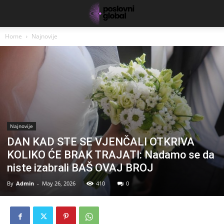
Home
Najnovije
Najnovije
DAN KAD STE SE VJENČALI OTKRIVA
KOLIKO ĆE BRAK TRAJATI: Nadamo se da
niste izabrali BAŠ OVAJ BROJ
By
Admin
-
May 26, 2026
410
0