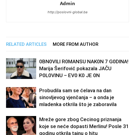
Admin
http://poslovni-global.ba
RELATED ARTICLES
MORE FROM AUTHOR
0BN0VlLl R0MANSU NAK0N 7 G0DlNA!
Marija Šerifović pokazala JAČU
P0L0VINU – EV0 K0 JE 0N
Probudila sam se ćelava na dan
sinovljevog vjenčanja – a onda je
mladenka otkrila što je zaboravila
Mreže gore zbog Cecinog priznanja
koje se neće dopasti Merlinu! Posle 31
godinu otkrila tajnu o hitu