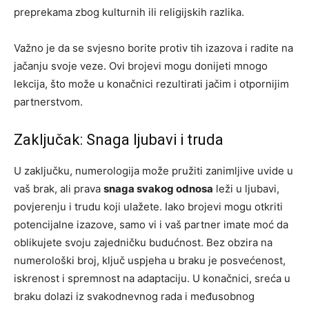
preprekama zbog kulturnih ili religijskih razlika.
Važno je da se svjesno borite protiv tih izazova i radite na
jačanju svoje veze. Ovi brojevi mogu donijeti mnogo
lekcija, što može u konačnici rezultirati jačim i otpornijim
partnerstvom.
Zaključak: Snaga ljubavi i truda
U zaključku, numerologija može pružiti zanimljive uvide u
vaš brak, ali prava
snaga svakog odnosa
leži u ljubavi,
povjerenju i trudu koji ulažete. Iako brojevi mogu otkriti
potencijalne izazove, samo vi i vaš partner imate moć da
oblikujete svoju zajedničku budućnost. Bez obzira na
numerološki broj, ključ uspjeha u braku je posvećenost,
iskrenost i spremnost na adaptaciju. U konačnici, sreća u
braku dolazi iz svakodnevnog rada i međusobnog