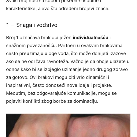
Svaki broj nosi sa sobom posebne osobine i
karakteristike, a evo šta određeni brojevi znače:
1 – Snaga i vođstvo
Broj 1 označava brak obilježen
individualnošću
i
snažnom povezanošću. Partneri u ovakvim brakovima
često preuzimaju uloge vođa, što može donijeti izazove
ako se ne održava ravnoteža. Važno je da oboje ulažete u
odnos kako bi se izbjeglo uzimanje jedno drugog zdravo
za gotovo. Ovi brakovi mogu biti vrlo dinamični i
inspirativni, često donoseći nove ideje i projekte.
Međutim, bez odgovarajuće komunikacije, mogu se
pojaviti konflikti zbog borbe za dominaciju.