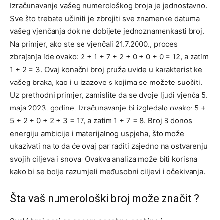
Izračunavanje vašeg numerološkog broja je jednostavno.
Sve što trebate učiniti je zbrojiti sve znamenke datuma
vašeg vjenčanja dok ne dobijete jednoznamenkasti broj.
Na primjer, ako ste se vjenčali 21.7.2000., proces
zbrajanja ide ovako: 2 + 1 + 7 + 2 + 0 + 0 + 0 = 12, a zatim
1 + 2 = 3. Ovaj konačni broj pruža uvide u karakteristike
vašeg braka, kao i u izazove s kojima se možete suočiti.
Uz prethodni primjer, zamislite da se dvoje ljudi vjenča 5.
maja 2023. godine. Izračunavanje bi izgledalo ovako: 5 +
5 + 2 + 0 + 2 + 3 = 17, a zatim 1 + 7 = 8. Broj 8 donosi
energiju ambicije i materijalnog uspjeha, što može
ukazivati na to da će ovaj par raditi zajedno na ostvarenju
svojih ciljeva i snova. Ovakva analiza može biti korisna
kako bi se bolje razumjeli međusobni ciljevi i očekivanja.
Šta vaš numerološki broj može značiti?