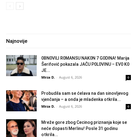
Najnovije
0BN0VlLl R0MANSU NAK0N 7 G0DlNA! Marija
Šerifović pokazala JAČU P0L0VINU – EV0 K0
JE...
Mirza D.
-
August 6, 2026
0
Probudila sam se ćelava na dan sinovljevog
vjenčanja – a onda je mladenka otkrila...
Mirza D.
-
August 6, 2026
0
Mreže gore zbog Cecinog priznanja koje se
neće dopasti Merlinu! Posle 31 godinu
otkrila...