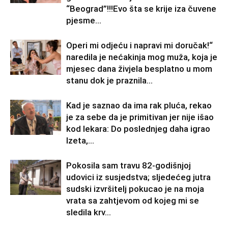
“Beograd”!!!Evo šta se krije iza čuvene
pjesme...
Operi mi odjeću i napravi mi doručak!“
naredila je nećakinja mog muža, koja je
mjesec dana živjela besplatno u mom
stanu dok je praznila...
Kad je saznao da ima rak pluća, rekao
je za sebe da je primitivan jer nije išao
kod lekara: Do poslednjeg daha igrao
Izeta,...
Pokosila sam travu 82-godišnjoj
udovici iz susjedstva; sljedećeg jutra
sudski izvršitelj pokucao je na moja
vrata sa zahtjevom od kojeg mi se
sledila krv...