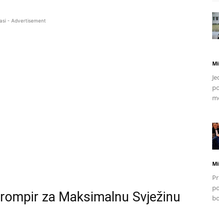
asi - Advertisement
Mi
Je
po
mo
Mi
Pr
po
 Krompir za Maksimalnu Svježinu
bo