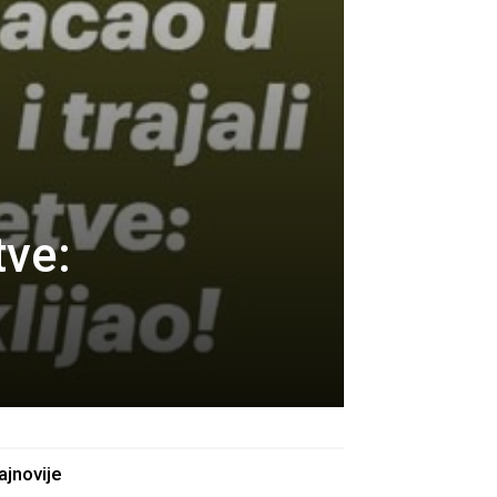
tve:
ajnovije