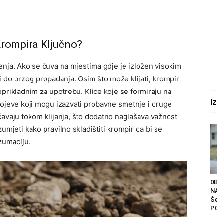
Krompira Ključno?
tenja. Ako se čuva na mjestima gdje je izložen visokim
ći do brzog propadanja. Osim što može klijati, krompir
 neprikladnim za upotrebu. Klice koje se formiraju na
I
pojeve koji mogu izazvati probavne smetnje i druge
avaju tokom klijanja, što dodatno naglašava važnost
zumjeti kako pravilno skladištiti krompir da bi se
zumaciju.
0
NA
Še
P0