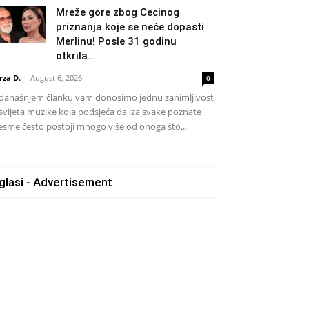
Mreže gore zbog Cecinog
priznanja koje se neće dopasti
Merlinu! Posle 31 godinu
otkrila...
rza D.
-
August 6, 2026
0
današnjem članku vam donosimo jednu zanimljivost
 svijeta muzike koja podsjeća da iza svake poznate
esme često postoji mnogo više od onoga što...
glasi - Advertisement