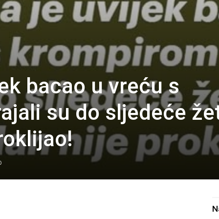
jek bacao u vreću s
ajali su do sljedeće že
oklijao!
0
N