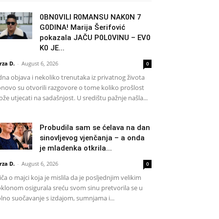
0BN0VlLl R0MANSU NAK0N 7
G0DlNA! Marija Šerifović
pokazala JAČU P0L0VINU – EV0
K0 JE...
rza D.
-
August 6, 2026
0
dna objava i nekoliko trenutaka iz privatnog života
novo su otvorili razgovore o tome koliko prošlost
že utjecati na sadašnjost. U središtu pažnje našla...
Probudila sam se ćelava na dan
sinovljevog vjenčanja – a onda
je mladenka otkrila...
rza D.
-
August 6, 2026
0
iča o majci koja je mislila da je posljednjim velikim
klonom osigurala sreću svom sinu pretvorila se u
lno suočavanje s izdajom, sumnjama i...