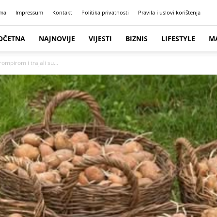
ma
Impressum
Kontakt
Politika privatnosti
Pravila i uslovi korištenja
OČETNA
NAJNOVIJE
VIJESTI
BIZNIS
LIFESTYLE
M
ompirom i trajali su...