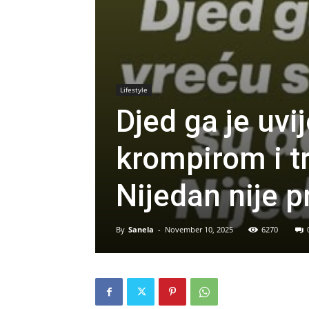
Lifestyle
Djed ga je uvi
krompirom i tr
Nijedan nije pr
By
Sanela
-
November 10, 2025
6270