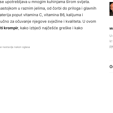
 se upotrebljava u mnogim kuhinjama širom svijeta.
astojkom u raznim jelima, od čorbi do priloga i glavnih
aterija poput vitamina C, vitamina B6, kalijuma i
ljučno za očuvanje njegove svježine i kvaliteta. U ovom
iti krompir
, kako izbjeći najčešće greške i kako
Mi
U 
iz
pj
se nastavlja nakon oglasa
O