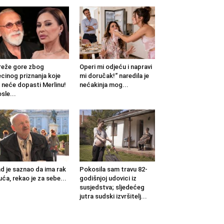
eže gore zbog
Operi mi odjeću i napravi
cinog priznanja koje
mi doručak!“ naredila je
 neće dopasti Merlinu!
nećakinja mog...
sle...
d je saznao da ima rak
Pokosila sam travu 82-
uća, rekao je za sebe...
godišnjoj udovici iz
susjedstva; sljedećeg
jutra sudski izvršitelj...