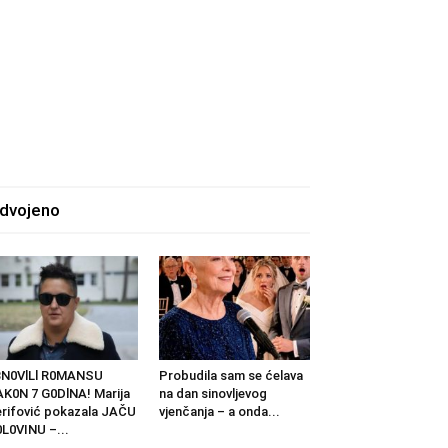
zdvojeno
BN0VlLl R0MANSU
Probudila sam se ćelava
K0N 7 G0DlNA! Marija
na dan sinovljevog
rifović pokazala JAČU
vjenčanja – a onda...
L0VINU –...