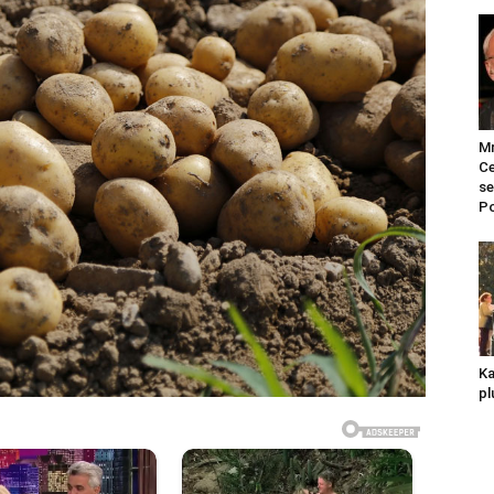
Mr
Ce
se
Po
Ka
pl