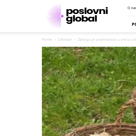
Poslovni
O na
portal
P
Home
Lifestyle
Djed ga je uvijek bacao u vreću s kr