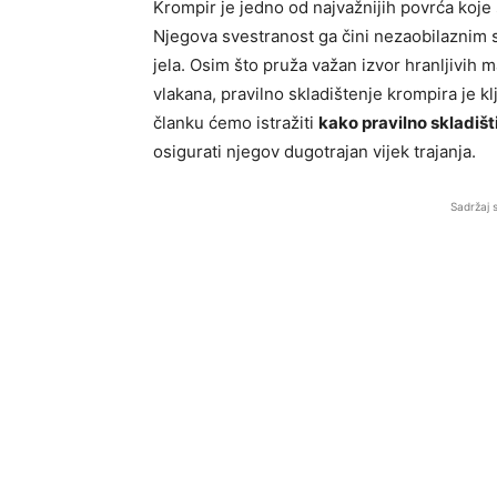
Krompir je jedno od najvažnijih povrća koje
Njegova svestranost ga čini nezaobilaznim s
jela. Osim što pruža važan izvor hranljivih m
vlakana, pravilno skladištenje krompira je k
članku ćemo istražiti
kako pravilno skladišt
osigurati njegov dugotrajan vijek trajanja.
Sadržaj 