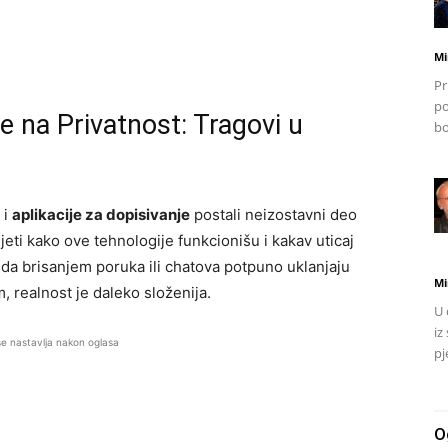
Mi
Pr
po
e na Privatnost: Tragovi u
bo
i
aplikacije za dopisivanje
postali neizostavni deo
ti kako ove tehnologije funkcionišu i kakav uticaj
 da brisanjem poruka ili chatova potpuno uklanjaju
Mi
m, realnost je daleko složenija.
U 
iz
se nastavlja nakon oglasa
pj
O