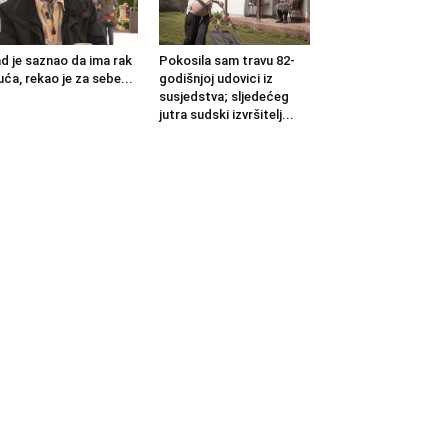
d je saznao da ima rak
Pokosila sam travu 82-
uća, rekao je za sebe...
godišnjoj udovici iz
susjedstva; sljedećeg
jutra sudski izvršitelj...