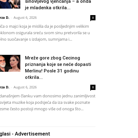
sinovljevog vjenčanja – a onda
je mladenka otkrila...
rza D.
-
August 6, 2026
0
iča o majci koja je mislila da je posljednjim velikim
klonom osigurala sreću svom sinu pretvorila se u
lno suočavanje s izdajom, sumnjama i...
Mreže gore zbog Cecinog
priznanja koje se neće dopasti
Merlinu! Posle 31 godinu
otkrila...
rza D.
-
August 6, 2026
0
današnjem članku vam donosimo jednu zanimljivost
 svijeta muzike koja podsjeća da iza svake poznate
esme često postoji mnogo više od onoga što...
glasi - Advertisement