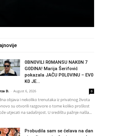
ajnovije
0BN0VlLl R0MANSU NAK0N 7
G0DlNA! Marija Šerifović
pokazala JAČU P0L0VINU – EV0
K0 JE...
rza D.
-
August 6, 2026
0
dna objava i nekoliko trenutaka iz privatnog života
novo su otvorili razgovore o tome koliko prošlost
že utjecati na sadašnjost. U središtu pažnje našla...
Probudila sam se ćelava na dan