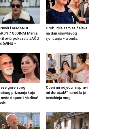
BN0VlLl R0MANSU
Probudila sam se ćelava
K0N 7 G0DlNA! Marija
na dan sinovljevog
rifović pokazala JAČU
vjenčanja – a onda...
L0VINU –...
eže gore zbog
Operi mi odjeću i napravi
cinog priznanja koje
mi doručak!“ naredila je
 neće dopasti Merlinu!
nećakinja mog...
sle...