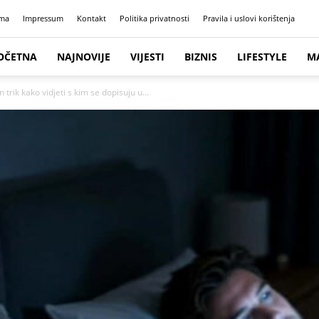
ma
Impressum
Kontakt
Politika privatnosti
Pravila i uslovi korištenja
OČETNA
NAJNOVIJE
VIJESTI
BIZNIS
LIFESTYLE
M
ik kako vidjeti s kim se dopisuju u...