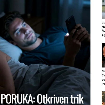
0
NA
Še
P0
Mr
Ce
se
Po