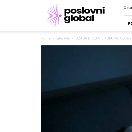
Poslovni
O na
portal
P
Home
Lifestyle
DŽABA BRISANJE PORUKA: Otkriven tr