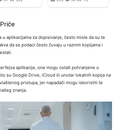
 Priče
 u aplikacijama za dopisivanje, često misle da su te
takva da se podaci često čuvaju u raznim kopijama i
stali.
terfejsa aplikacije, one mogu ostati pohranjene u
o su Google Drive, iCloud ili unutar lokalnih kopija na
aštenog pristupa, jer napadači mogu iskoristiti te
našeg znanja.