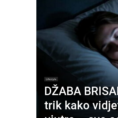
Lifestyle
DŽABA BRISA
trik kako vidj