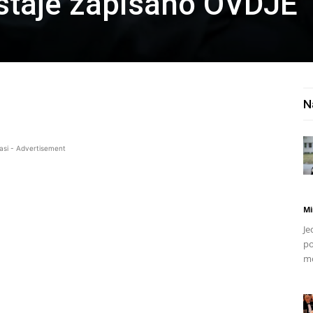
ostaje zapisano OVDJE
N
asi - Advertisement
Mi
Je
po
mo