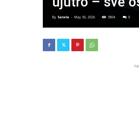
ujutro – sve 
By
Sanela
-
May 30, 2026
3804
0
Ogl