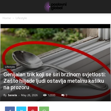
Home
Lifestyle
Lifestyle
Genijalan trik koji se širi brzinom svjetlosti:
Zašto hiljade ljudi ostavlja metalnu kašiku
na prozoru
By
Sanela
-
May 26, 2026
12333
0