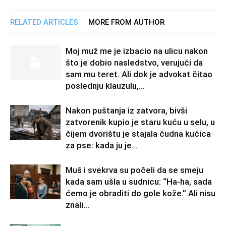
RELATED ARTICLES
MORE FROM AUTHOR
Moj muž me je izbacio na ulicu nakon
što je dobio nasledstvo, verujući da
sam mu teret. Ali dok je advokat čitao
poslednju klauzulu,...
Nakon puštanja iz zatvora, bivši
zatvorenik kupio je staru kuću u selu, u
čijem dvorištu je stajala čudna kućica
za pse: kada ju je...
Muš i svekrva su počeli da se smeju
kada sam ušla u sudnicu: “Ha-ha, sada
ćemo je obraditi do gole kože.” Ali nisu
znali...