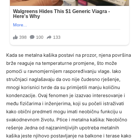
Kada se metalna kašika postavi na prozor, njena površina
brže reaguje na temperaturne promjene, što može
pomoći u ravnomjernijem raspoređivanju vlage. Iako
stručnjaci naglašavaju da ovo nije čudesno rješenje,
mnogi korisnici tvrde da su primijetili manju količinu
kondenzacije. Ovaj fenomen je izazvao interesovanje i
među fizičarima i inženjerima, koji su počeli istraživati
kako obični predmeti mogu imati neobičnu funkciju u
svakodnevnom životu. Ptice i metalna kašika: Neobično
rešenje Jedna od najzanimljivijih upotreba metalnih
kašika jeste njihovo postavljanje na balkone i terase kako