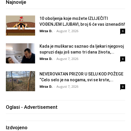
Najnovije
10 oboljenja koje možete IZLIJEČITI
VOĐENJEM LJUBAVI, broj 6 će vas iznenaditi!
Mirza D.
-
August 7, 2026
0
Kada je muškarac saznao da ljekari njegovoj
supruzi daju još samo tri dana života,...
Mirza D.
-
August 7, 2026
0
NEVEROVATAN PRIZOR U SELU KOD POŽEGE
“Celo selo je na nogama, svi se krste,...
Mirza D.
-
August 7, 2026
0
Oglasi - Advertisement
Izdvojeno