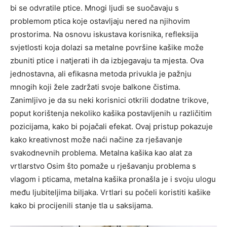
bi se odvratile ptice. Mnogi ljudi se suočavaju s
problemom ptica koje ostavljaju nered na njihovim
prostorima. Na osnovu iskustava korisnika, refleksija
svjetlosti koja dolazi sa metalne površine kašike može
zbuniti ptice i natjerati ih da izbjegavaju ta mjesta. Ova
jednostavna, ali efikasna metoda privukla je pažnju
mnogih koji žele zadržati svoje balkone čistima.
Zanimljivo je da su neki korisnici otkrili dodatne trikove,
poput korištenja nekoliko kašika postavljenih u različitim
pozicijama, kako bi pojačali efekat. Ovaj pristup pokazuje
kako kreativnost može naći načine za rješavanje
svakodnevnih problema. Metalna kašika kao alat za
vrtlarstvo Osim što pomaže u rješavanju problema s
vlagom i pticama, metalna kašika pronašla je i svoju ulogu
među ljubiteljima biljaka. Vrtlari su počeli koristiti kašike
kako bi procijenili stanje tla u saksijama.