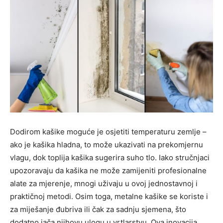
Dodirom kašike moguće je osjetiti temperaturu zemlje –
ako je kašika hladna, to može ukazivati na prekomjernu
vlagu, dok toplija kašika sugerira suho tlo. Iako stručnjaci
upozoravaju da kašika ne može zamijeniti profesionalne
alate za mjerenje, mnogi uživaju u ovoj jednostavnoj i
praktičnoj metodi. Osim toga, metalne kašike se koriste i
za miješanje đubriva ili čak za sadnju sjemena, što
dodatno jača njihovu ulogu u vrtlarstvu. Ova inovacija