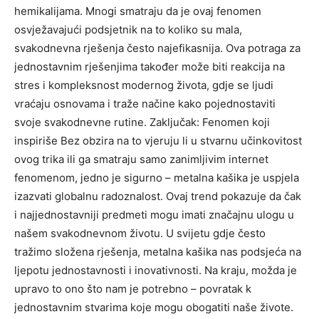
hemikalijama. Mnogi smatraju da je ovaj fenomen
osvježavajući podsjetnik na to koliko su mala,
svakodnevna rješenja često najefikasnija. Ova potraga za
jednostavnim rješenjima također može biti reakcija na
stres i kompleksnost modernog života, gdje se ljudi
vraćaju osnovama i traže načine kako pojednostaviti
svoje svakodnevne rutine. Zaključak: Fenomen koji
inspiriše Bez obzira na to vjeruju li u stvarnu učinkovitost
ovog trika ili ga smatraju samo zanimljivim internet
fenomenom, jedno je sigurno – metalna kašika je uspjela
izazvati globalnu radoznalost. Ovaj trend pokazuje da čak
i najjednostavniji predmeti mogu imati značajnu ulogu u
našem svakodnevnom životu. U svijetu gdje često
tražimo složena rješenja, metalna kašika nas podsjeća na
ljepotu jednostavnosti i inovativnosti. Na kraju, možda je
upravo to ono što nam je potrebno – povratak k
jednostavnim stvarima koje mogu obogatiti naše živote.