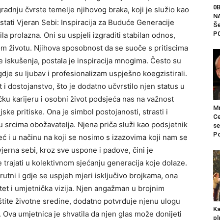
0
gradnju čvrste temelje njihovog braka, koji je služio kao
NA
stati Vjeran Sebi: Inspiracija za Buduće Generacije
Še
P0
la prolazna. Oni su uspjeli izgraditi stabilan odnos,
om životu. Njihova sposobnost da se suoče s pritiscima
e iskušenja, postala je inspiracija mnogima. Često su
gdje su ljubav i profesionalizam uspješno koegzistirali.
 i dostojanstvo, što je dodatno učvrstilo njen status u
čku karijeru i osobni život podsjeća nas na važnost
Mr
ske pritiske. Ona je simbol postojanosti, strasti i
Ce
u srcima obožavatelja. Njena priča služi kao podsjetnik
se
Po
eć i u načinu na koji se nosimo s izazovima koji nam se
erna sebi, kroz sve uspone i padove, čini je
trajati u kolektivnom sjećanju generacija koje dolaze.
utni i gdje se uspjeh mjeri isključivo brojkama, ona
tet i umjetnička vizija. Njen angažman u brojnim
štite životne sredine, dodatno potvrđuje njenu ulogu
Ka
. Ova umjetnica je shvatila da njen glas može donijeti
pl