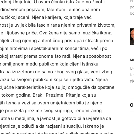
Pr
Jednoj Umjetnici U ovom članku istražujemo život i
po
 jedinstvenom pojavom, talentom i emocionalnom
bo
zičkoj sceni. Njena karijera, koja traje već
nost je uvijek bila fascinirana njenim privatnim životom,
e i ljubavne priče. Ova žena nije samo muzička ikona,
ljeli zbog njenog autentičnog pristupa i strasti prema
jim hitovima i spektakularnim koncertima, već i po
bokoj strasti prema onome što radi. Njena sposobnost
Mi
e omiljenom među publikom koja cijeni istinsku
U 
atrana izuzetnom ne samo zbog svog glasa, već i zbog
iz
i vezu sa svojom publikom koja se rijetko viđa. Njena
pj
ključne karakteristike koje su joj omogućile da opstane
tokom godina. Brak i Prezime: Pitanja koja su
ijih tema u vezi sa ovom umjetnicom bilo je njeno
O
daje preuzela prezime svog supruga, renomiranog
utna u medijima, a javnost je gotovo bila uvjerena da
etnica je odlučila da razjasni situaciju. Iskreno je
evojačko prezime i da je ono još uvijek zapisano u svim