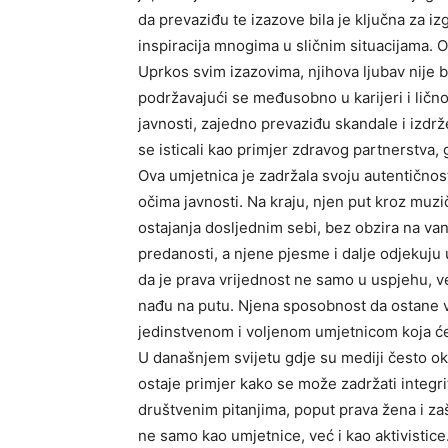
da prevaziđu te izazove bila je ključna za iz
inspiracija mnogima u sličnim situacijama. O
Uprkos svim izazovima, njihova ljubav nije bi
podržavajući se međusobno u karijeri i ličn
javnosti, zajedno prevaziđu skandale i izdrž
se isticali kao primjer zdravog partnerstva, 
Ova umjetnica je zadržala svoju autentičnost
očima javnosti. Na kraju, njen put kroz muzi
ostajanja dosljednim sebi, bez obzira na vanj
predanosti, a njene pjesme i dalje odjekuju 
da je prava vrijednost ne samo u uspjehu, v
nađu na putu. Njena sposobnost da ostane vj
jedinstvenom i voljenom umjetnicom koja će 
U današnjem svijetu gdje su mediji često okr
ostaje primjer kako se može zadržati integri
društvenim pitanjima, poput prava žena i za
ne samo kao umjetnice, već i kao aktivistice