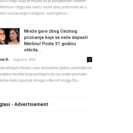
iča o majci koja je mislila da je posljednjim velikim
klonom osigurala sreću svom sinu pretvorila se u
lno suočavanje s izdajom, sumnjama i...
Mreže gore zbog Cecinog
priznanja koje se neće dopasti
Merlinu! Posle 31 godinu
otkrila...
rza D.
-
August 6, 2026
0
današnjem članku vam donosimo jednu zanimljivost
 svijeta muzike koja podsjeća da iza svake poznate
esme često postoji mnogo više od onoga što...
glasi - Advertisement