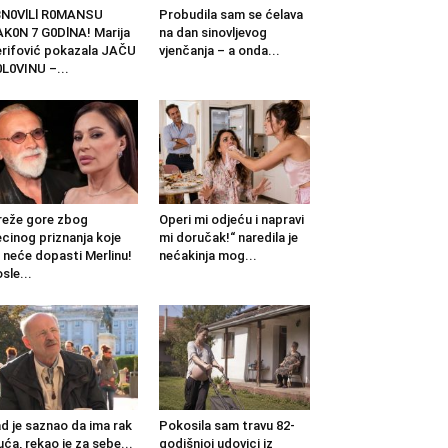
BN0VlLl R0MANSU
Probudila sam se ćelava
K0N 7 G0DlNA! Marija
na dan sinovljevog
rifović pokazala JAČU
vjenčanja – a onda...
L0VINU –...
eže gore zbog
Operi mi odjeću i napravi
cinog priznanja koje
mi doručak!“ naredila je
 neće dopasti Merlinu!
nećakinja mog...
sle...
d je saznao da ima rak
Pokosila sam travu 82-
uća, rekao je za sebe...
godišnjoj udovici iz