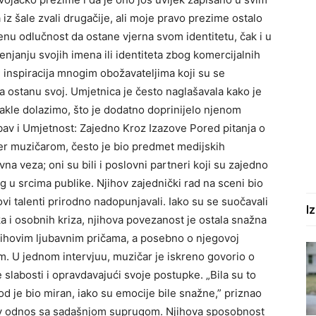
 šale zvali drugačije, ali moje pravo prezime ostalo
njenu odlučnost da ostane vjerna svom identitetu, čak i u
njanju svojih imena ili identiteta zbog komercijalnih
je inspiracija mnogim obožavateljima koji su se
a ostanu svoj. Umjetnica je često naglašavala kako je
dakle dolazimo, što je dodatno doprinijelo njenom
ubav i Umjetnost: Zajedno Kroz Izazove Pored pitanja o
r muzičarom, često je bio predmet medijskih
na veza; oni su bili i poslovni partneri koji su zajedno
rag u srcima publike. Njihov zajednički rad na sceni bio
ovi talenti prirodno nadopunjavali. Iako su se suočavali
I
a i osobnih kriza, njihova povezanost je ostala snažna
 njihovim ljubavnim pričama, a posebno o njegovoj
. U jednom intervjuu, muzičar je iskreno govorio o
 slabosti i opravdavajući svoje postupke. „Bila su to
 je bio miran, iako su emocije bile snažne,” priznao
jegov odnos sa sadašnjom suprugom. Njihova sposobnost