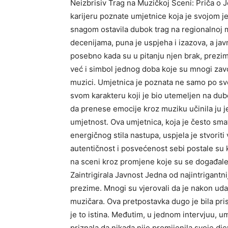
Neizbrisiv Trag na Muzičkoj Sceni: Priča o 
karijeru poznate umjetnice koja je svojom
snagom ostavila dubok trag na regionalnoj mu
decenijama, puna je uspjeha i izazova, a jav
posebno kada su u pitanju njen brak, prezim
već i simbol jednog doba koje su mnogi zavo
muzici. Umjetnica je poznata ne samo po svo
svom karakteru koji je bio utemeljen na du
da prenese emocije kroz muziku učinila ju j
umjetnost. Ova umjetnica, koja je često sm
energičnog stila nastupa, uspjela je stvorit
autentičnost i posvećenost sebi postale su 
na sceni kroz promjene koje su se događale 
Zaintrigirala Javnost Jedna od najintrigantn
prezime. Mnogi su vjerovali da je nakon u
muzičara. Ova pretpostavka dugo je bila pris
je to istina. Međutim, u jednom intervjuu, umj
priznala da nikada nije promijenila svoje dj