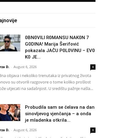
ajnovije
0BN0VlLl R0MANSU NAK0N 7
G0DlNA! Marija Šerifović
pokazala JAČU P0L0VINU – EV0
K0 JE...
rza D.
-
August 6, 2026
0
dna objava i nekoliko trenutaka iz privatnog života
novo su otvorili razgovore o tome koliko prošlost
že utjecati na sadašnjost. U središtu pažnje našla...
Probudila sam se ćelava na dan
sinovljevog vjenčanja – a onda
je mladenka otkrila...
rza D.
-
August 6, 2026
0