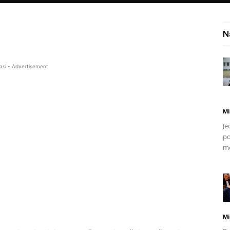
N
asi - Advertisement
Mi
Je
po
mo
Mi