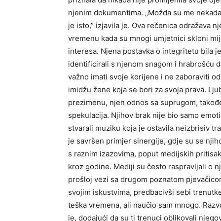
njenim dokumentima. „Možda su me nekada iz
je isto,” izjavila je. Ova rečenica odražava 
vremenu kada su mnogi umjetnici skloni mije
interesa. Njena postavka o integritetu bila 
identificirali s njenom snagom i hrabrošću d
važno imati svoje korijene i ne zaboraviti o
imidžu žene koja se bori za svoja prava. Lj
prezimenu, njen odnos sa suprugom, takođe
spekulacija. Njihov brak nije bio samo emotiv
stvarali muziku koja je ostavila neizbrisiv t
je savršen primjer sinergije, gdje su se njih
s raznim izazovima, poput medijskih pritisak
kroz godine. Mediji su često raspravljali o
prošloj vezi sa drugom poznatom pjevačicom
svojim iskustvima, predbacivši sebi trenutke
teška vremena, ali naučio sam mnogo. Razvod
je, dodajući da su ti trenuci oblikovali n