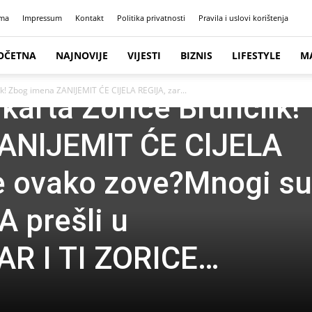
ma
Impressum
Kontakt
Politika privatnosti
Pravila i uslovi korištenja
OČETNA
NAJNOVIJE
VIJESTI
BIZNIS
LIFESTYLE
M
lik! Zbog imena ZANlJEMlT ĆE ClJELA REGlJA, zar...
a karta Zorice Brunclik!
ANlJEMlT ĆE ClJELA
e ovako zove?Mnogi su
A prešli u
ZAR I TI ZORICE…