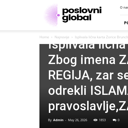
Poslovni
O na
portal
P
Najnovije
Home
Najnovije
Isplivala lična karta Zorice Brunc
Isplivala ličn
Zbog imena Z
REGlJA, zar s
odrekli ISLAM
pravoslavlje,
By
Admin
-
May 26, 2026
1853
0