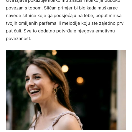
Ova izjava pokazuje koliko mu značiš i koliko je duboko
povezan s tobom. Sličan primjer bi bio kada muškarac
navede sitnice koje ga podsjećaju na tebe, poput mirisa
tvojih omiljenih parfema ili melodije koju ste zajedno prvi
put čuli. Sve to dodatno potvrđuje njegovu emotivnu
povezanost.