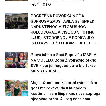
reč”..FOTO
POGREBNA POVORKA MOGA
SUPRUGA ZAUSTAVILA SE ISPRED
NAPUŠTENOG AUTOBUSNOG
KOLODVORA… A VIŠE OD STOTINU
LJUDI ISTODOBNO JE PODIGNULO
ISTU VRSTU ŽUTE KARTE KOJU JE...
Prava istina o Saši Popoviću IZAŠLA
NA VIDJELO: Boba Živojinović otkrio
SVE – zar je moguće da je bio takav
M0NSTRUUM….
Moj muž me ponizio pred svim našim
gostima rekavši da u kupaćem
kostimu nisam lijepa kao nova supruga
njegovog brata. Ali tog dana sam...