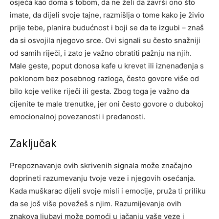
osjeća kao doma s tobom, da ne želi da završi ono što
imate, da dijeli svoje tajne, razmišlja o tome kako je živio
prije tebe, planira budućnost i boji se da te izgubi – znaš
da si osvojila njegovo srce.
Ovi signali su često snažniji
od samih riječi, i zato je važno obratiti pažnju na njih.
Male geste, poput donosa kafe u krevet ili iznenađenja s
poklonom bez posebnog razloga, često govore više od
bilo koje velike riječi ili gesta.
Zbog toga je važno da
cijenite te male trenutke, jer oni često govore o dubokoj
emocionalnoj povezanosti i predanosti.
Zaključak
Prepoznavanje ovih skrivenih signala može značajno
doprineti razumevanju tvoje veze i njegovih osećanja.
Kada muškarac dijeli svoje misli i emocije, pruža ti priliku
da se još više povežeš s njim. Razumijevanje ovih
znakova ljubavi može pomoći u jačanju vaše veze i