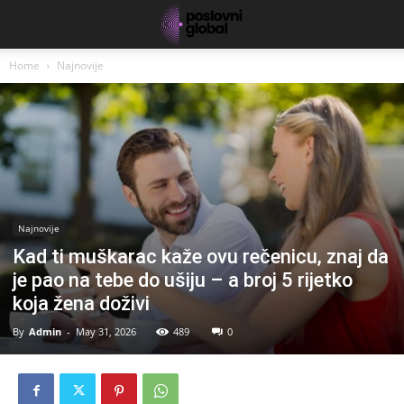
Home
Najnovije
Najnovije
Kad ti muškarac kaže ovu rečenicu, znaj da
je pao na tebe do ušiju – a broj 5 rijetko
koja žena doživi
By
Admin
-
May 31, 2026
489
0