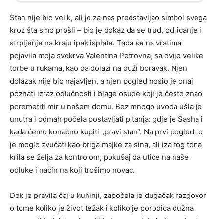
Stan nije bio velik, ali je za nas predstavljao simbol svega
kroz šta smo prošli – bio je dokaz da se trud, odricanje i
strpljenje na kraju ipak isplate. Tada se na vratima
pojavila moja svekrva Valentina Petrovna, sa dvije velike
torbe u rukama, kao da dolazi na duži boravak. Njen
dolazak nije bio najavljen, a njen pogled nosio je onaj
poznati izraz odlučnosti i blage osude koji je često znao
poremetiti mir u našem domu. Bez mnogo uvoda ušla je
unutra i odmah počela postavljati pitanja: gdje je Sasha i
kada ćemo konačno kupiti „pravi stan“. Na prvi pogled to
je moglo zvučati kao briga majke za sina, ali iza tog tona
krila se želja za kontrolom, pokušaj da utiče na naše
odluke i način na koji trošimo novac.
Dok je pravila čaj u kuhinji, započela je dugačak razgovor
o tome koliko je život težak i koliko je porodica dužna