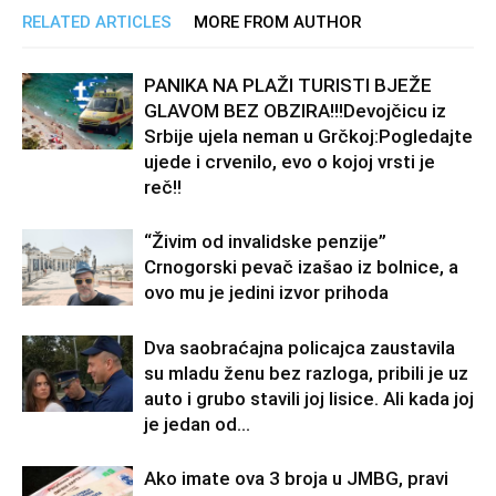
RELATED ARTICLES
MORE FROM AUTHOR
PANIKA NA PLAŽI TURISTI BJEŽE
GLAVOM BEZ OBZIRA!!!Devojčicu iz
Srbije ujela neman u Grčkoj:Pogledajte
ujede i crvenilo, evo o kojoj vrsti je
reč!!
“Živim od invalidske penzije”
Crnogorski pevač izašao iz bolnice, a
ovo mu je jedini izvor prihoda
Dva saobraćajna policajca zaustavila
su mladu ženu bez razloga, pribili je uz
auto i grubo stavili joj lisice. Ali kada joj
je jedan od...
Ako imate ova 3 broja u JMBG, pravi