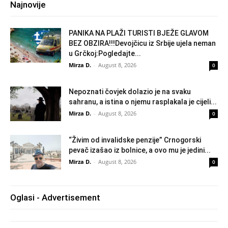
Najnovije
PANIKA NA PLAŽI TURISTI BJEŽE GLAVOM
BEZ OBZIRA!!!Devojčicu iz Srbije ujela neman
u Grčkoj:Pogledajte...
Mirza D.
-
August 8, 2026
0
Nepoznati čovjek dolazio je na svaku
sahranu, a istina o njemu rasplakala je cijeli...
Mirza D.
-
August 8, 2026
0
“Živim od invalidske penzije” Crnogorski
pevač izašao iz bolnice, a ovo mu je jedini...
Mirza D.
-
August 8, 2026
0
Oglasi - Advertisement