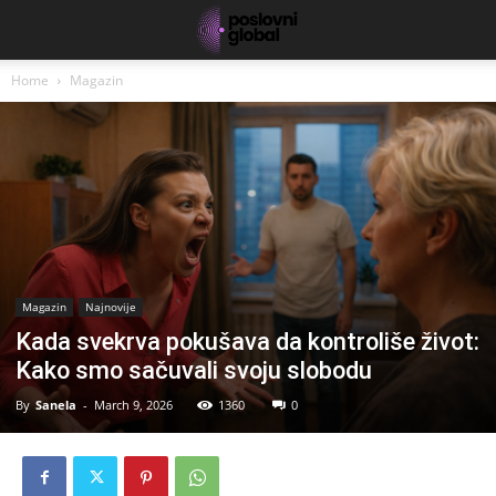
Home
Magazin
Magazin
Najnovije
Kada svekrva pokušava da kontroliše život:
Kako smo sačuvali svoju slobodu
By
Sanela
-
March 9, 2026
1360
0