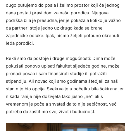
dugo putujemo do posla i želimo prostor koji će jednog
dana postati pravi dom za našu porodicu. Njegova
podrška bila je presudna, jer je pokazala koliko je važno
da partneri stoje jedno uz drugo kada se brane
zajedničke odluke. Ipak, nismo željeli potpuno okrenuti
leđa porodici.
Rekli smo da postoje i druge mogućnosti: Dima može
pokušati ponovo upisati fakultet sljedeće godine, može
pronaći posao i sam finansirati studije ili potražiti
stipendiju. Ali novac koji smo godinama štedjeli za naš
stan nije bio opcija. Svekrva je u početku bila šokirana jer
nikada ranije nije doživjela tako jasno „ne“, ali s
vremenom je počela shvatati da to nije sebičnost, već
potreba da zaštitimo svoj život i budućnost.