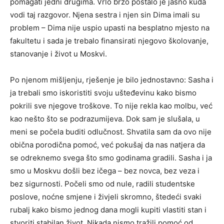
pomagati jedni drugima. Vrlo brzo postalo je jasno kuda
vodi taj razgovor. Njena sestra i njen sin Dima imali su
problem – Dima nije uspio upasti na besplatno mjesto na
fakultetu i sada je trebalo finansirati njegovo školovanje,
stanovanje i život u Moskvi.
Po njenom mišljenju, rješenje je bilo jednostavno: Sasha i
ja trebali smo iskoristiti svoju ušteđevinu kako bismo
pokrili sve njegove troškove. To nije rekla kao molbu, već
kao nešto što se podrazumijeva. Dok sam je slušala, u
meni se počela buditi odlučnost. Shvatila sam da ovo nije
obična porodična pomoć, već pokušaj da nas natjera da
se odreknemo svega što smo godinama gradili. Sasha i ja
smo u Moskvu došli bez ičega – bez novca, bez veza i
bez sigurnosti. Počeli smo od nule, radili studentske
poslove, noćne smjene i živjeli skromno, štedeći svaki
rubalj kako bismo jednog dana mogli kupiti vlastiti stan i
stvoriti stabilan život. Nikada nismo tražili pomoć od