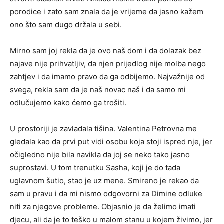
porodice i zato sam znala da je vrijeme da jasno kažem
ono što sam dugo držala u sebi.
Mirno sam joj rekla da je ovo naš dom i da dolazak bez
najave nije prihvatljiv, da njen prijedlog nije molba nego
zahtjev i da imamo pravo da ga odbijemo. Najvažnije od
svega, rekla sam da je naš novac naš i da samo mi
odlučujemo kako ćemo ga trošiti.
U prostoriji je zavladala tišina. Valentina Petrovna me
gledala kao da prvi put vidi osobu koja stoji ispred nje, jer
očigledno nije bila navikla da joj se neko tako jasno
suprostavi. U tom trenutku Sasha, koji je do tada
uglavnom šutio, stao je uz mene. Smireno je rekao da
sam u pravu i da mi nismo odgovorni za Dimine odluke
niti za njegove probleme. Objasnio je da želimo imati
djecu, ali da je to teško u malom stanu u kojem živimo, jer