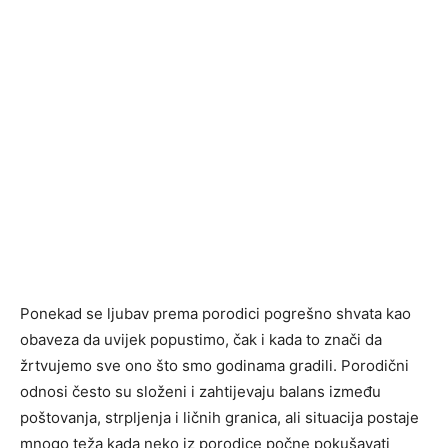
Ponekad se ljubav prema porodici pogrešno shvata kao
obaveza da uvijek popustimo, čak i kada to znači da
žrtvujemo sve ono što smo godinama gradili. Porodični
odnosi često su složeni i zahtijevaju balans između
poštovanja, strpljenja i ličnih granica, ali situacija postaje
mnogo teža kada neko iz porodice počne pokušavati