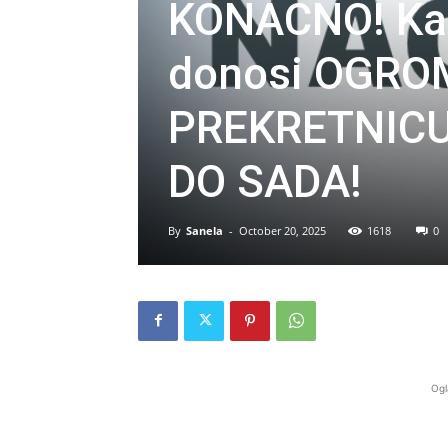
KONAČNO! Ka
donosi OGRO
PREKRETNICU
DO SADA!
By
Sanela
-
October 20, 2025
1618
0
Ogl