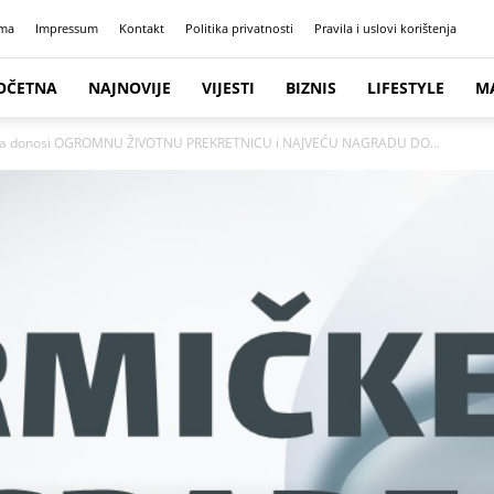
ma
Impressum
Kontakt
Politika privatnosti
Pravila i uslovi korištenja
OČETNA
NAJNOVIJE
VIJESTI
BIZNIS
LIFESTYLE
M
a donosi OGROMNU ŽIVOTNU PREKRETNICU i NAJVEĆU NAGRADU DO...