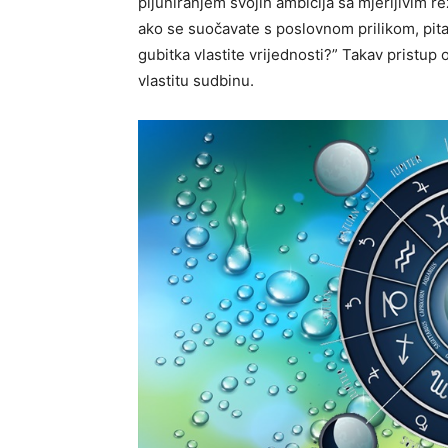
pijuniranjem svojih ambicija sa mjerljivim re
ako se suočavate s poslovnom prilikom, pitaj
gubitka vlastite vrijednosti?” Takav pristup
vlastitu sudbinu.