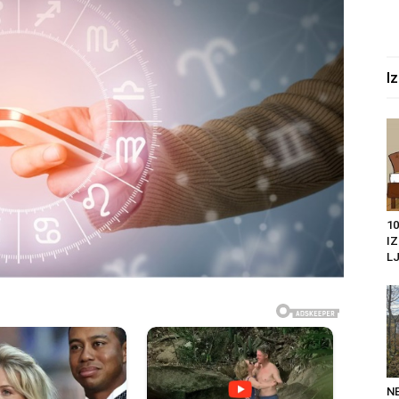
I
10
I
LJ
N