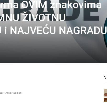
rma OVIM znakovima
MNU ŽIVOTNU
 i NAJVEĆU NAGRAD
N
asi - Advertisement