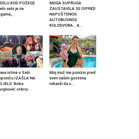
 SELU KOD POŽEGE
MOGA SUPRUGA
elo selo je na
ZAUSTAVILA SE ISPRED
gama,...
NAPUŠTENOG
AUTOBUSNOG
KOLODVORA… A...
ava istina o Saši
Moj muž me ponizio pred
opoviću IZAŠLA NA
svim našim gostima
DJELO: Boba
rekavši da u...
vojinović otkrio...