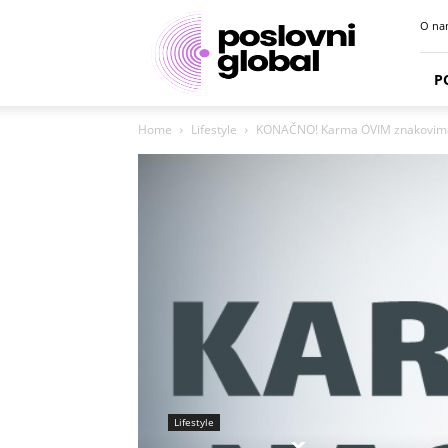
Poslovni
O na
portal
P
Home
Lifestyle
KONAČNO! Karma OVIM znakovim
Lifestyle