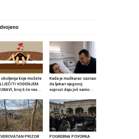
zdvojeno
 oboljenja koje možete
Kada je muškarac saznao
ZLIJEČITI VOĐENJEM
da ljekari njegovoj
UBAVI, broj 6 će vas...
supruzi daju još samo...
EVEROVATAN PRIZOR
POGREBNA POVORKA