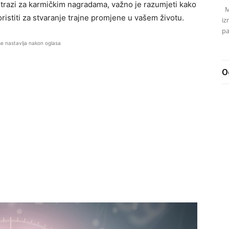
potrazi za karmičkim nagradama, važno je razumjeti kako
Mj
oristiti za stvaranje trajne promjene u vašem životu.
iz
pa
se nastavlja nakon oglasa
O