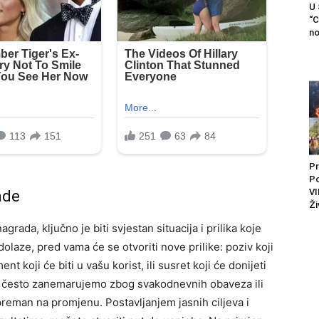
U
“C
no
Pr
P
VI
ade
Ži
ada, ključno je biti svjestan situacija i prilika koje
olaze, pred vama će se otvoriti nove prilike: poziv koji
 koji će biti u vašu korist, ili susret koji će donijeti
često zanemarujemo zbog svakodnevnih obaveza ili
preman na promjenu. Postavljanjem jasnih ciljeva i