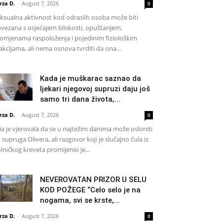
rza D.
-
August 7, 2026
0
ksualna aktivnost kod odraslih osoba može biti
vezana s osjećajem bliskosti, opuštanjem,
omjenama raspoloženja i pojedinim fiziološkim
akcijama, ali nema osnova tvrditi da ona...
Kada je muškarac saznao da
ljekari njegovoj supruzi daju još
samo tri dana života,...
rza D.
-
August 7, 2026
0
a je vjerovala da se u najtežim danima može osloniti
 supruga Olivera, ali razgovor koji je slučajno čula iz
lničkog kreveta promijenio je...
NEVEROVATAN PRIZOR U SELU
KOD POŽEGE “Celo selo je na
nogama, svi se krste,...
rza D.
-
August 7, 2026
0