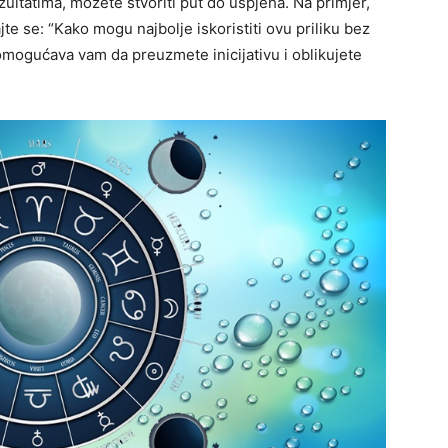
zultatima, možete stvoriti put do uspjeha. Na primjer,
te se: “Kako mogu najbolje iskoristiti ovu priliku bez
 omogućava vam da preuzmete inicijativu i oblikujete