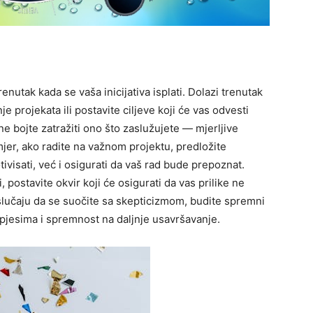
enutak kada se vaša inicijativa isplati. Dolazi trenutak
 projekata ili postavite ciljeve koji će vas odvesti
e bojte zatražiti ono što zaslužujete — mjerljive
imjer, ako radite na važnom projektu, predložite
ivisati, već i osigurati da vaš rad bude prepoznat.
postavite okvir koji će osigurati da vas prilike ne
 slučaju da se suočite sa skepticizmom, budite spremni
pjesima i spremnost na daljnje usavršavanje.