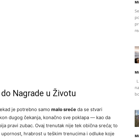
Mi
Se
po
pr
re
Mi
Li
na
 do Nagrade u Životu
bo
onekad je potrebno samo
malo sreće
da se stvari
nakon dugog čekanja, konačno sve poklapa — kao da
a pravi zubac. Ovaj trenutak nije tek obična sreća; to
 upornost, hrabrost u teškim trenucima i odluke koje
Mi