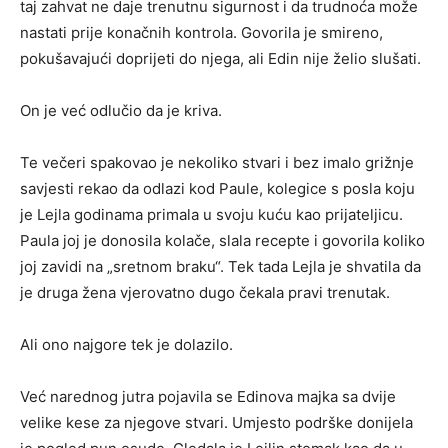
taj zahvat ne daje trenutnu sigurnost i da trudnoća može
nastati prije konačnih kontrola. Govorila je smireno,
pokušavajući doprijeti do njega, ali Edin nije želio slušati.
On je već odlučio da je kriva.
Te večeri spakovao je nekoliko stvari i bez imalo grižnje
savjesti rekao da odlazi kod Paule, kolegice s posla koju
je Lejla godinama primala u svoju kuću kao prijateljicu.
Paula joj je donosila kolače, slala recepte i govorila koliko
joj zavidi na „sretnom braku“. Tek tada Lejla je shvatila da
je druga žena vjerovatno dugo čekala pravi trenutak.
Ali ono najgore tek je dolazilo.
Već narednog jutra pojavila se Edinova majka sa dvije
velike kese za njegove stvari. Umjesto podrške donijela