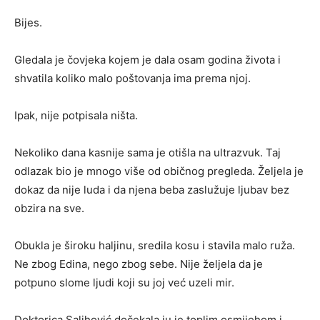
Bijes.
Gledala je čovjeka kojem je dala osam godina života i
shvatila koliko malo poštovanja ima prema njoj.
Ipak, nije potpisala ništa.
Nekoliko dana kasnije sama je otišla na ultrazvuk. Taj
odlazak bio je mnogo više od običnog pregleda. Željela je
dokaz da nije luda i da njena beba zaslužuje ljubav bez
obzira na sve.
Obukla je široku haljinu, sredila kosu i stavila malo ruža.
Ne zbog Edina, nego zbog sebe. Nije željela da je
potpuno slome ljudi koji su joj već uzeli mir.
Doktorica Salihović dočekala ju je toplim osmijehom i