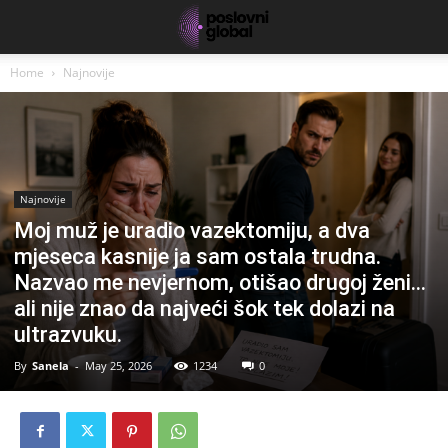
Home
Najnovije
Najnovije
Moj muž je uradio vazektomiju, a dva
mjeseca kasnije ja sam ostala trudna.
Nazvao me nevjernom, otišao drugoj ženi…
ali nije znao da najveći šok tek dolazi na
ultrazvuku.
By
Sanela
-
May 25, 2026
1234
0