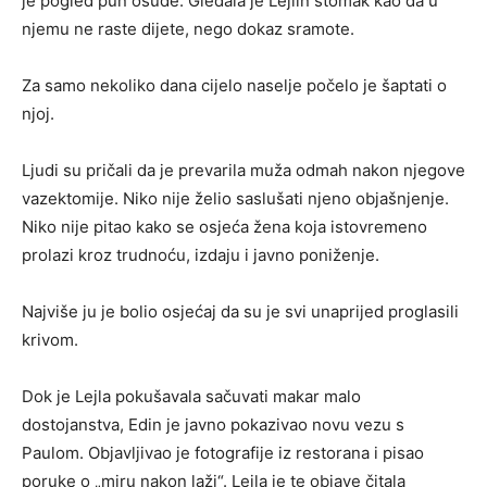
je pogled pun osude. Gledala je Lejlin stomak kao da u
njemu ne raste dijete, nego dokaz sramote.
Za samo nekoliko dana cijelo naselje počelo je šaptati o
njoj.
Ljudi su pričali da je prevarila muža odmah nakon njegove
vazektomije. Niko nije želio saslušati njeno objašnjenje.
Niko nije pitao kako se osjeća žena koja istovremeno
prolazi kroz trudnoću, izdaju i javno poniženje.
Najviše ju je bolio osjećaj da su je svi unaprijed proglasili
krivom.
Dok je Lejla pokušavala sačuvati makar malo
dostojanstva, Edin je javno pokazivao novu vezu s
Paulom. Objavljivao je fotografije iz restorana i pisao
poruke o „miru nakon laži“. Lejla je te objave čitala