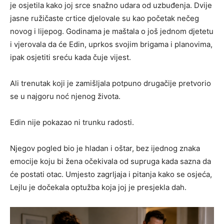
je osjetila kako joj srce snažno udara od uzbuđenja. Dvije
jasne ružičaste crtice djelovale su kao početak nečeg
novog i lijepog. Godinama je maštala o još jednom djetetu
i vjerovala da će Edin, uprkos svojim brigama i planovima,
ipak osjetiti sreću kada čuje vijest.
Ali trenutak koji je zamišljala potpuno drugačije pretvorio
se u najgoru noć njenog života.
Edin nije pokazao ni trunku radosti.
Njegov pogled bio je hladan i oštar, bez ijednog znaka
emocije koju bi žena očekivala od supruga kada sazna da
će postati otac. Umjesto zagrljaja i pitanja kako se osjeća,
Lejlu je dočekala optužba koja joj je presjekla dah.