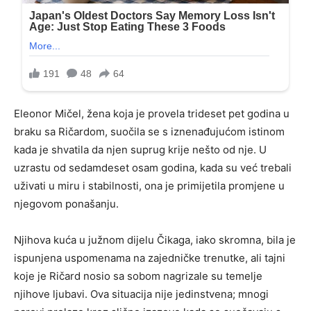
Eleonor Mičel, žena koja je provela trideset pet godina u
braku sa Ričardom, suočila se s iznenađujućom istinom
kada je shvatila da njen suprug krije nešto od nje. U
uzrastu od sedamdeset osam godina, kada su već trebali
uživati u miru i stabilnosti, ona je primijetila promjene u
njegovom ponašanju.
Njihova kuća u južnom dijelu Čikaga, iako skromna, bila je
ispunjena uspomenama na zajedničke trenutke, ali tajni
koje je Ričard nosio sa sobom nagrizale su temelje
njihove ljubavi. Ova situacija nije jedinstvena; mnogi