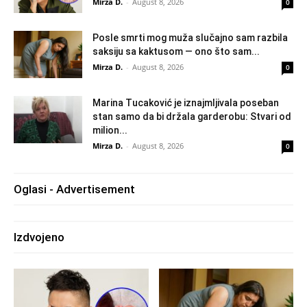
Mirza D.
-
August 8, 2026
0
Posle smrti mog muža slučajno sam razbila
saksiju sa kaktusom — ono što sam...
Mirza D.
-
August 8, 2026
0
Marina Tucaković je iznajmljivala poseban
stan samo da bi držala garderobu: Stvari od
milion...
Mirza D.
-
August 8, 2026
0
Oglasi - Advertisement
Izdvojeno