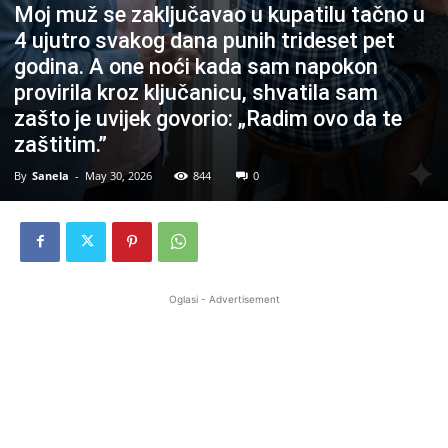
Moj muž se zaključavao u kupatilu tačno u
4 ujutro svakog dana punih trideset pet
godina. A one noći kada sam napokon
provirila kroz ključanicu, shvatila sam
zašto je uvijek govorio: „Radim ovo da te
zaštitim.”
By
Sanela
-
May 30, 2026
844
0
Oglasi - Advertisement