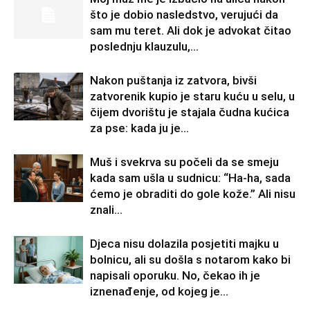
što je dobio nasledstvo, verujući da
sam mu teret. Ali dok je advokat čitao
poslednju klauzulu,...
Nakon puštanja iz zatvora, bivši
zatvorenik kupio je staru kuću u selu, u
čijem dvorištu je stajala čudna kućica
za pse: kada ju je...
Muš i svekrva su počeli da se smeju
kada sam ušla u sudnicu: “Ha-ha, sada
ćemo je obraditi do gole kože.” Ali nisu
znali...
Djeca nisu dolazila posjetiti majku u
bolnicu, ali su došla s notarom kako bi
napisali oporuku. No, čekao ih je
iznenađenje, od kojeg je...