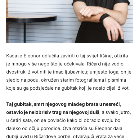
Kada je Eleonor odlučila zaviriti u taj svijet tišine, otkrila
je mnogo više nego što je očekivala. Ričard nije vodio
dvostruki život niti je imao ljubavnicu; umjesto toga, on je
sjedio na podu, okružen starim fotografijama i pismima
koje su ga podsjećale na gubitak koji je nosio cijeli život.
Taj gubitak, smrt njegovog mlađeg brata u nesreći,
ostavio je neizbrisiv trag na njegovoj duši
, a svako jutro,
u četiri sata, on se povlačio kako bi obradio svoju bol
daleko od očiju porodice. Ova otkrića su Eleonor dala
dublji uvid u Ričardove borbe, otvarajući vrata za veće