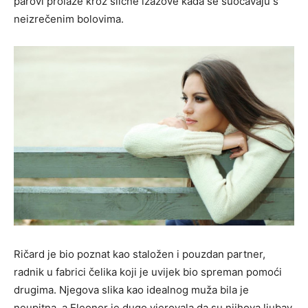
parovi prolaze kroz slične izazove kada se suočavaju s
neizrečenim bolovima.
Ričard je bio poznat kao staložen i pouzdan partner,
radnik u fabrici čelika koji je uvijek bio spreman pomoći
drugima. Njegova slika kao idealnog muža bila je
neupitna, a Eleonor je dugo vjerovala da su njihova ljubav