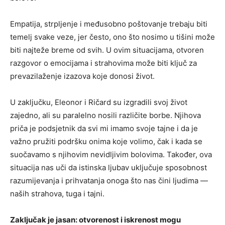
Empatija, strpljenje i međusobno poštovanje trebaju biti
temelj svake veze, jer često, ono što nosimo u tišini može
biti najteže breme od svih. U ovim situacijama, otvoren
razgovor o emocijama i strahovima može biti ključ za
prevazilaženje izazova koje donosi život.
U zaključku, Eleonor i Ričard su izgradili svoj život
zajedno, ali su paralelno nosili različite borbe. Njihova
priča je podsjetnik da svi mi imamo svoje tajne i da je
važno pružiti podršku onima koje volimo, čak i kada se
suočavamo s njihovim nevidljivim bolovima. Također, ova
situacija nas uči da istinska ljubav uključuje sposobnost
razumijevanja i prihvatanja onoga što nas čini ljudima —
naših strahova, tuga i tajni.
Zaključak je jasan: otvorenost i iskrenost mogu