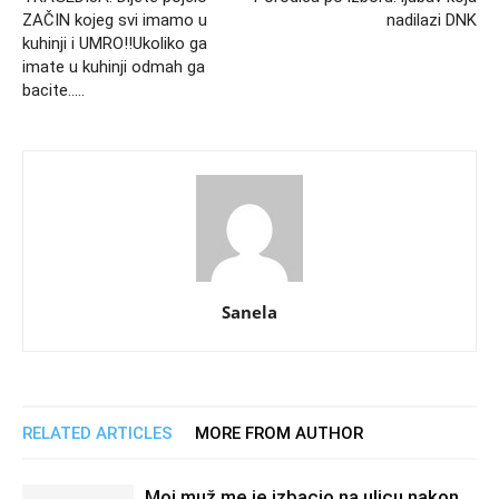
ZAČIN kojeg svi imamo u
nadilazi DNK
kuhinji i UMRO!!Ukoliko ga
imate u kuhinji odmah ga
bacite…..
Sanela
RELATED ARTICLES
MORE FROM AUTHOR
Moj muž me je izbacio na ulicu nakon