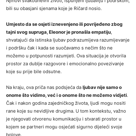
Njihovi svakodnevni životi, ispunjeni ljubavlju i podrškom,
bili su obasjani sjenama koje je Ričard nosio.
Umjesto da se osjeti iznevenjeno ili povrijeđeno zbog
tajni svog supruga, Eleonor je pronašla empatiju
,
shvatajući da istinska ljubav podrazumijeva razumijevanje
i podršku čak i kada se suočavamo s nečim što ne
možemo u potpunosti razumjeti. Ova situacija je otvorila
prostor za dublje razgovore i emocionalno povezivanje
koje su prije bile odsutne.
Na kraju, ova priča nas podsjeća da
ljubav nije samo o
onome što vidimo, već i o onome što ne možemo vidjeti
.
Čak i nakon godina zajedničkog života, ljudi mogu nositi
rane koje su nevidljive drugima. U tom kontekstu, važno
je njegovati otvorenu komunikaciju i stvarati prostor u
kojem se partneri mogu osjećati sigurno dijeleći svoje
bolove.