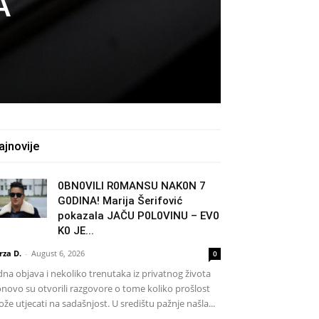
A
ajnovije
0BN0VlLl R0MANSU NAK0N 7
G0DlNA! Marija Šerifović
pokazala JAČU P0L0VINU – EV0
K0 JE...
rza D.
-
August 6, 2026
0
dna objava i nekoliko trenutaka iz privatnog života
novo su otvorili razgovore o tome koliko prošlost
že utjecati na sadašnjost. U središtu pažnje našla...