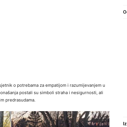
O
dsjetnik o potrebama za empatijom i razumijevanjem u
našanja postali su simboli straha i nesigurnosti, ali
itim predrasudama.
I