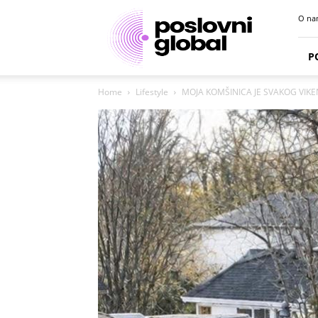
Poslovni
O na
portal
P
Home
Lifestyle
MOJA KOMŠINICA JE SVAKOG VIKE