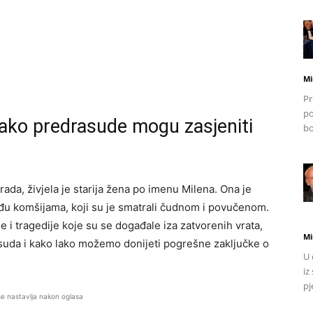
Mi
Pr
po
Kako predrasude mogu zasjeniti
bo
ada, živjela je starija žena po imenu Milena. Ona je
đu komšijama, koji su je smatrali čudnom i povučenom.
 i tragedije koje su se događale iza zatvorenih vrata,
Mi
suda i kako lako možemo donijeti pogrešne zaključke o
U 
iz
pj
se nastavlja nakon oglasa