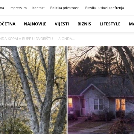
ma
Impressum
Kontakt
Politika privatnosti
Pravila i uslovi korištenja
OČETNA
NAJNOVIJE
VIJESTI
BIZNIS
LIFESTYLE
M
NDA KOPALA RUPE U DVORIŠTU — A ONDA...