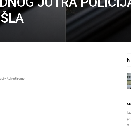
EDNOG JUTRA POLICIJ
OŠLA
N
asi - Advertisement
Mi
Je
po
mo