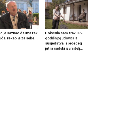
d je saznao da ima rak
Pokosila sam travu 82-
uća, rekao je za sebe...
godišnjoj udovici iz
susjedstva; sljedećeg
jutra sudski izvršitelj...