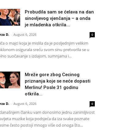
Probudila sam se ćelava na dan
sinovljevog vjenčanja – a onda
je mladenka otkrila...
rza D.
-
August 6, 2026
0
iča o majci koja je mislila da je posljednjim velikim
klonom osigurala sreću svom sinu pretvorila se u
lno suočavanje s izdajom, sumnjama i...
Mreže gore zbog Cecinog
priznanja koje se neće dopasti
Merlinu! Posle 31 godinu
otkrila...
rza D.
-
August 6, 2026
0
današnjem članku vam donosimo jednu zanimljivost
 svijeta muzike koja podsjeća da iza svake poznate
esme često postoji mnogo više od onoga što...