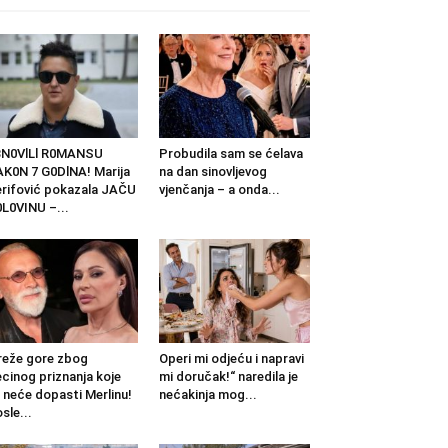
BN0VlLl R0MANSU
Probudila sam se ćelava
K0N 7 G0DlNA! Marija
na dan sinovljevog
rifović pokazala JAČU
vjenčanja – a onda...
L0VINU –...
eže gore zbog
Operi mi odjeću i napravi
cinog priznanja koje
mi doručak!“ naredila je
 neće dopasti Merlinu!
nećakinja mog...
sle...