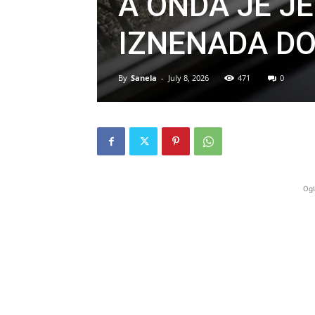
A ONDA JE J
IZNENADA D
By
Sanela
-
July 8, 2026
471
0
Ogl