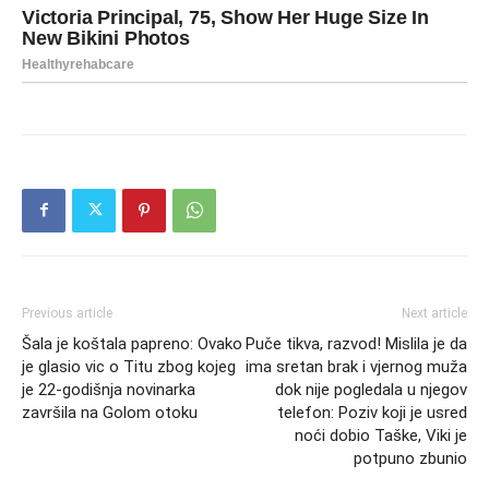
Previous article
Next article
Šala je koštala papreno: Ovako
Puče tikva, razvod! Mislila je da
je glasio vic o Titu zbog kojeg
ima sretan brak i vjernog muža
je 22-godišnja novinarka
dok nije pogledala u njegov
završila na Golom otoku
telefon: Poziv koji je usred
noći dobio Taške, Viki je
potpuno zbunio