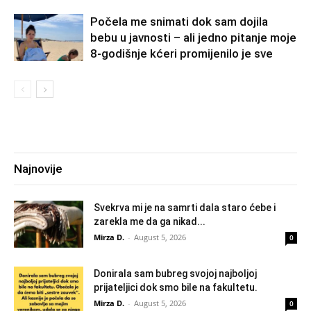
Počela me snimati dok sam dojila
bebu u javnosti – ali jedno pitanje moje
8-godišnje kćeri promijenilo je sve
Najnovije
Svekrva mi je na samrti dala staro ćebe i
zarekla me da ga nikad...
Mirza D.
-
August 5, 2026
0
Donirala sam bubreg svojoj najboljoj
prijateljici dok smo bile na fakultetu.
Mirza D.
-
August 5, 2026
0