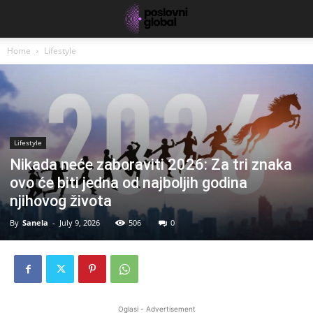
Home
Lifestyle
Lifestyle
Nikada neće zaboraviti 2026: Za tri znaka
ovo će biti jedna od najboljih godina
njihovog života
By
Sanela
-
July 9, 2026
506
0
Oglasi - Advertisement