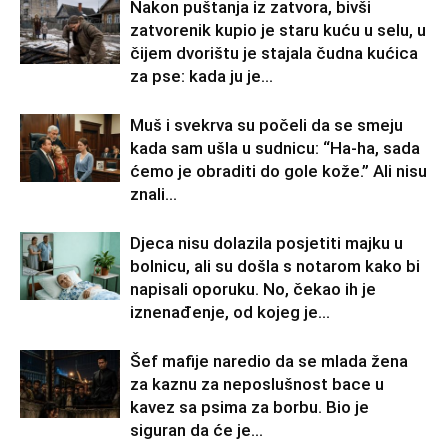
Nakon puštanja iz zatvora, bivši
zatvorenik kupio je staru kuću u selu, u
čijem dvorištu je stajala čudna kućica
za pse: kada ju je...
Muš i svekrva su počeli da se smeju
kada sam ušla u sudnicu: “Ha-ha, sada
ćemo je obraditi do gole kože.” Ali nisu
znali...
Djeca nisu dolazila posjetiti majku u
bolnicu, ali su došla s notarom kako bi
napisali oporuku. No, čekao ih je
iznenađenje, od kojeg je...
Šef mafije naredio da se mlada žena
za kaznu za neposlušnost bace u
kavez sa psima za borbu. Bio je
siguran da će je...