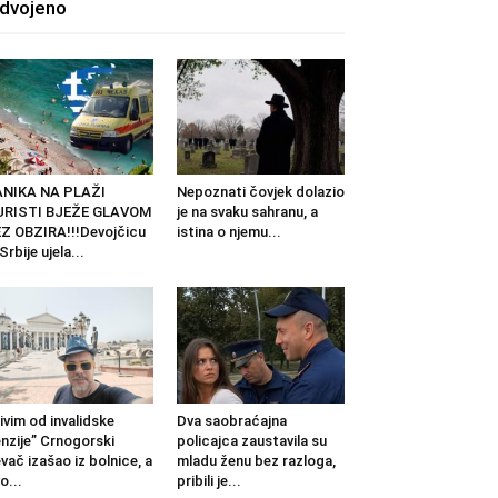
zdvojeno
ANIKA NA PLAŽI
Nepoznati čovjek dolazio
URISTI BJEŽE GLAVOM
je na svaku sahranu, a
Z OBZIRA!!!Devojčicu
istina o njemu...
 Srbije ujela...
ivim od invalidske
Dva saobraćajna
nzije” Crnogorski
policajca zaustavila su
vač izašao iz bolnice, a
mladu ženu bez razloga,
o...
pribili je...