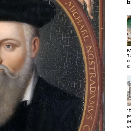
I
P
T
BE
iz
“Ž
pe
pe
ov