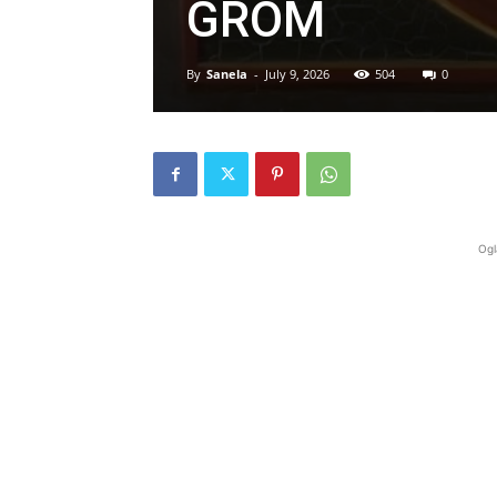
GROM
By
Sanela
-
July 9, 2026
504
0
Ogl