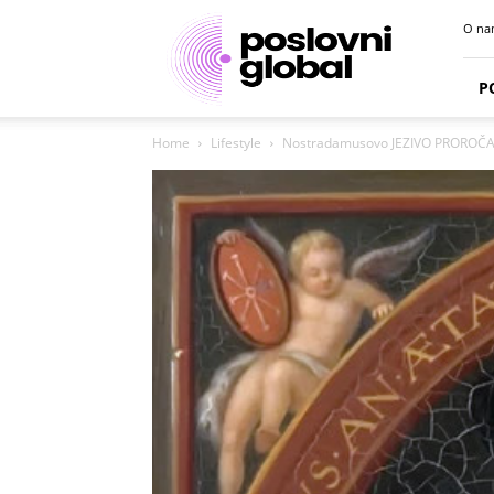
Poslovni
O na
portal
P
Home
Lifestyle
Nostradamusovo JEZIVO PROROČANS