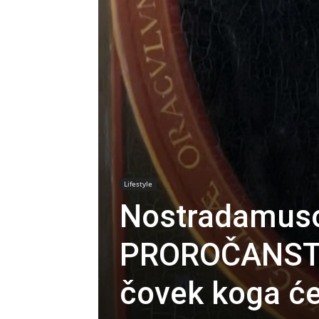
Lifestyle
Nostradamus
PROROČANSTVO
čovek koga ć