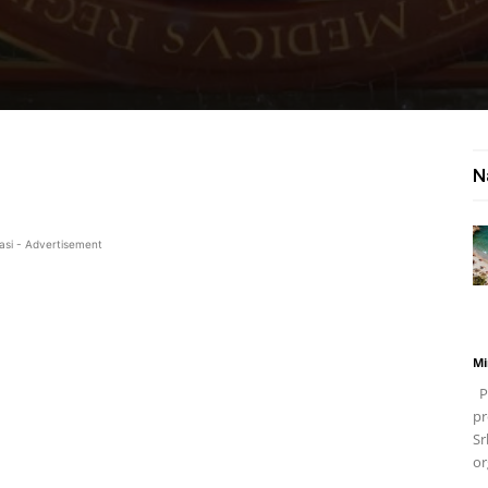
N
asi - Advertisement
Mi
Po
pr
Sr
or