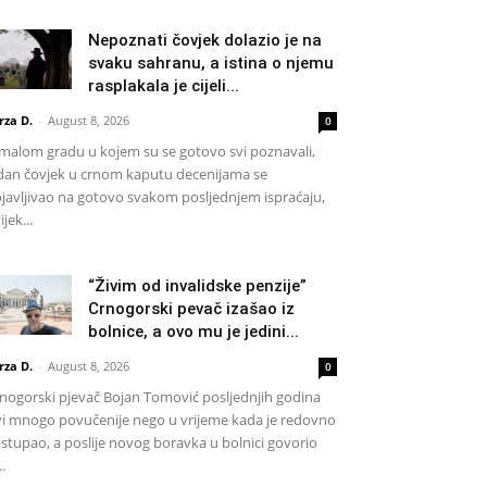
Nepoznati čovjek dolazio je na
svaku sahranu, a istina o njemu
rasplakala je cijeli...
rza D.
-
August 8, 2026
0
malom gradu u kojem su se gotovo svi poznavali,
dan čovjek u crnom kaputu decenijama se
javljivao na gotovo svakom posljednjem ispraćaju,
ijek...
“Živim od invalidske penzije”
Crnogorski pevač izašao iz
bolnice, a ovo mu je jedini...
rza D.
-
August 8, 2026
0
nogorski pjevač Bojan Tomović posljednjih godina
vi mnogo povučenije nego u vrijeme kada je redovno
stupao, a poslije novog boravka u bolnici govorio
..