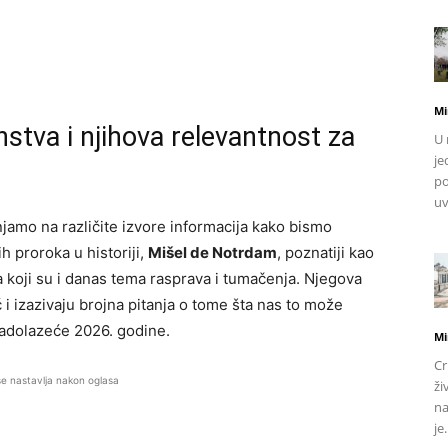
Mi
tva i njihova relevantnost za
U 
je
po
uv
anjamo na različite izvore informacija kako bismo
h proroka u historiji,
Mišel de Notrdam
, poznatiji kao
a koji su i danas tema rasprava i tumačenja. Njegova
i izazivaju brojna pitanja o tome šta nas to može
nadolazeće 2026. godine.
Mi
Cr
se nastavlja nakon oglasa
ži
na
je.