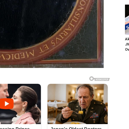
Ak
JM
Ov