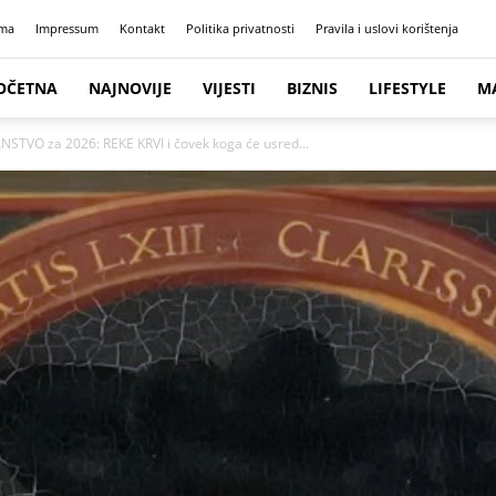
ma
Impressum
Kontakt
Politika privatnosti
Pravila i uslovi korištenja
OČETNA
NAJNOVIJE
VIJESTI
BIZNIS
LIFESTYLE
M
TVO za 2026: REKE KRVI i čovek koga će usred...