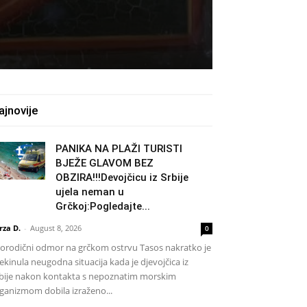
ajnovije
PANIKA NA PLAŽI TURISTI
BJEŽE GLAVOM BEZ
OBZIRA!!!Devojčicu iz Srbije
ujela neman u
Grčkoj:Pogledajte...
rza D.
-
August 8, 2026
0
rodični odmor na grčkom ostrvu Tasos nakratko je
ekinula neugodna situacija kada je djevojčica iz
bije nakon kontakta s nepoznatim morskim
ganizmom dobila izraženo...