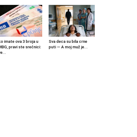
o imate ova 3 broja u
Sva deca su bila crne
BG, pravi ste srećnici:
puti — A moj muž je...
e...