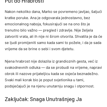
Put do Hrabrosti
Nakon nekoliko dana, Marko se povremeno javljao, šaljući
kratke poruke. Ana je odgovarala jednostavno, bez
emocionalnog naboja, fokusirajući se na ono što je
trenutno bilo važno — pregled i zdravlje. Nije željela
zatvoriti vrata, ali ih nije ni širom otvorila. Shvatila je da će
se ljudi promijeniti samo kada sami to požele, i da je sada
vrijeme da se brine o sebi i svom djetetu.
Njena hrabrost nije dolazila iz grandioznih gesta, već iz
svakodnevnih odluka — da se probudi na vrijeme, napravi
obrok ili nazove prijateljicu kada se osjeća beznadežno.
Svaki mali korak bio je poput svjetionika u tami,
podsjećajući je na njenu unutarnju snagu i otpornost.
Zaključak: Snaga Unutrašnjeg Ja