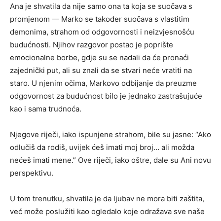
Ana je shvatila da nije samo ona ta koja se suočava s
promjenom — Marko se također suočava s vlastitim
demonima, strahom od odgovornosti i neizvjesnošću
budućnosti. Njihov razgovor postao je poprište
emocionalne borbe, gdje su se nadali da će pronaći
zajednički put, ali su znali da se stvari neće vratiti na
staro. U njenim očima, Markovo odbijanje da preuzme
odgovornost za budućnost bilo je jednako zastrašujuće
kao i sama trudnoća.
Njegove riječi, iako ispunjene strahom, bile su jasne: “Ako
odlučiš da rodiš, uvijek ćeš imati moj broj… ali možda
nećeš imati mene.” Ove riječi, iako oštre, dale su Ani novu
perspektivu.
U tom trenutku, shvatila je da ljubav ne mora biti zaštita,
već može poslužiti kao ogledalo koje odražava sve naše