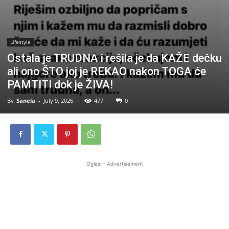
Lifestyle
Ostala je TRUDNA i rešila je da KAŽE dečku
ali ono ŠTO joj je REKAO nakon TOGA će
PAMTITI dok je ŽIVA!
By
Sanela
-
July 9, 2026
477
0
Oglasi - Advertisement