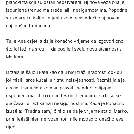
planovima koji su ostali neostvareni. Njihova veza bila je
ispunjena trenucima sreće, ali i nesigurnostima. Popodne
su se sreli u kafiću, mjestu koje je svjedočilo njihovim
najljepšim trenucima.
Tu je Ana osjetila da je konačno vrijeme da izgovori ono
što joj leži na srcu — da podijeli svoju novu stvarnost s
Markom.
Držala je šalicu kafe kao da u njoj traži hrabrost, dok su
joj misli i srce kucali u ritmu neizvjesnosti. Razmišljala je
o svim trenucima koje su proveli zajedno, o lijepim
uspomenama, ali i o onim teškim trenucima kada su se
suočavali s razlikama i nesigurnostima. Kada je konačno
izustila: “Trudna sam,” činilo se da je vrijeme stalo. Marko,
primijetivši njen nervozni ton, nije mogao pronaći prave
riječi.