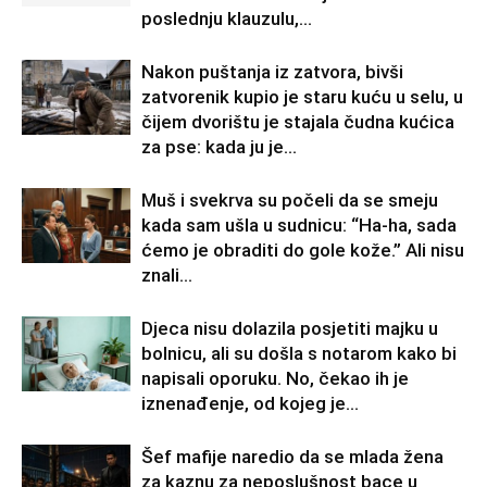
poslednju klauzulu,...
Nakon puštanja iz zatvora, bivši
zatvorenik kupio je staru kuću u selu, u
čijem dvorištu je stajala čudna kućica
za pse: kada ju je...
Muš i svekrva su počeli da se smeju
kada sam ušla u sudnicu: “Ha-ha, sada
ćemo je obraditi do gole kože.” Ali nisu
znali...
Djeca nisu dolazila posjetiti majku u
bolnicu, ali su došla s notarom kako bi
napisali oporuku. No, čekao ih je
iznenađenje, od kojeg je...
Šef mafije naredio da se mlada žena
za kaznu za neposlušnost bace u