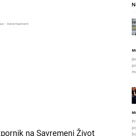
N
asi - Advertisement
Mi
Je
po
mo
Mi
Pr
po
tpornik na Savremeni Život
bo