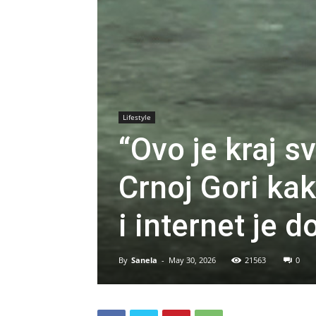
Lifestyle
“Ovo je kraj s
Crnoj Gori k
i internet je 
By
Sanela
-
May 30, 2026
21563
0