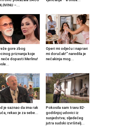
L0VINU –...
eže gore zbog
Operi mi odjeću i napravi
cinog priznanja koje
mi doručak!“ naredila je
 neće dopasti Merlinu!
nećakinja mog...
sle...
d je saznao da ima rak
Pokosila sam travu 82-
uća, rekao je za sebe...
godišnjoj udovici iz
susjedstva; sljedećeg
jutra sudski izvršitelj...