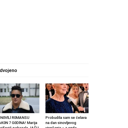
zdvojeno
BN0VlLl R0MANSU
Probudila sam se ćelava
K0N 7 G0DlNA! Marija
na dan sinovljevog
rifović pokazala JAČU
vjenčanja – a onda...