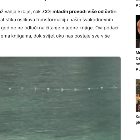
P0
aživanja Srbije, čak
72% mladih provodi više od četiri
tatistika oslikava transformaciju naših svakodnevnih
godine ne odluči na čitanje nijedne knjige. Ovi podaci
ema knjigama, dok svijet oko nas postaje sve više
Mr
Ce
se
Po
Ka
pl