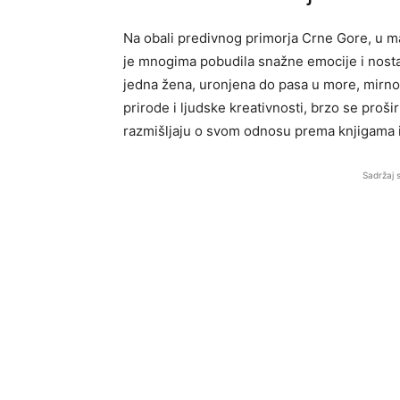
Na obali predivnog primorja Crne Gore, u 
je mnogima pobudila snažne emocije i nosta
jedna žena, uronjena do pasa u more, mirno č
prirode i ljudske kreativnosti, brzo se pro
razmišljaju o svom odnosu prema knjigama i 
Sadržaj 