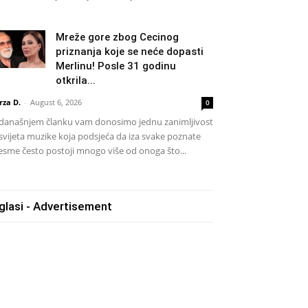
Mreže gore zbog Cecinog
priznanja koje se neće dopasti
Merlinu! Posle 31 godinu
otkrila...
rza D.
-
August 6, 2026
0
današnjem članku vam donosimo jednu zanimljivost
 svijeta muzike koja podsjeća da iza svake poznate
esme često postoji mnogo više od onoga što...
glasi - Advertisement