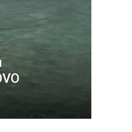
u
OVO