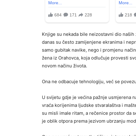
Knjige su nekada bile neizostavni dio naših 
danas su često zamijenjene ekranima i nep
samo gubitak navike, nego i promjenu načina
žena iz Orahovca, koja odlučuje provesti sv
novom načinu života.
Ona ne odbacuje tehnologiju, već se povezu
U svijetu gdje je većina pažnje usmjerena n
vraća korijenima ljudske stvaralaštva i maš
su misli imale ritam, a rečenice prostor da se
je oblik otpora prema jezivom ubrzanju mod