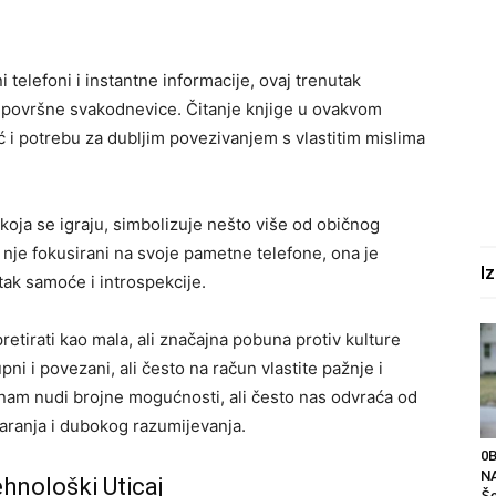
 telefoni i instantne informacije, ovaj trenutak
i površne svakodnevice. Čitanje knjige u ovakvom
 i potrebu za dubljim povezivanjem s vlastitim mislima
koja se igraju, simbolizuje nešto više od običnog
o nje fokusirani na svoje pametne telefone, ona je
I
utak samoće i introspekcije.
etirati kao mala, ali značajna pobuna protiv kulture
 i povezani, ali često na račun vlastite pažnje i
nam nudi brojne mogućnosti, ali često nas odvraća od
varanja i dubokog razumijevanja.
0
NA
ehnološki Uticaj
Še