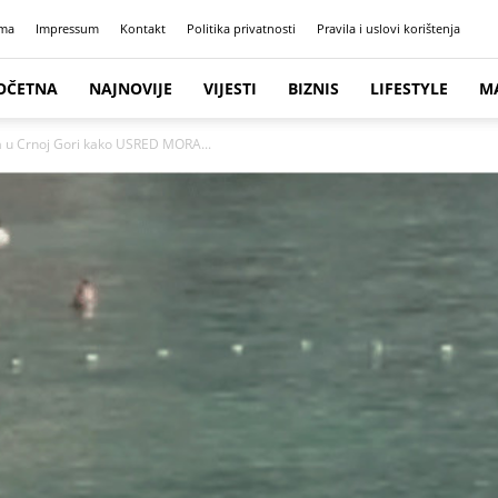
ma
Impressum
Kontakt
Politika privatnosti
Pravila i uslovi korištenja
OČETNA
NAJNOVIJE
VIJESTI
BIZNIS
LIFESTYLE
M
na u Crnoj Gori kako USRED MORA...