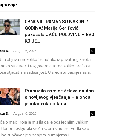
ajnovije
0BN0VlLl R0MANSU NAK0N 7
G0DlNA! Marija Šerifović
pokazala JAČU P0L0VINU – EV0
K0 JE...
rza D.
-
August 6, 2026
0
dna objava i nekoliko trenutaka iz privatnog života
novo su otvorili razgovore o tome koliko prošlost
že utjecati na sadašnjost. U središtu pažnje našla...
Probudila sam se ćelava na dan
sinovljevog vjenčanja – a onda
je mladenka otkrila...
rza D.
-
August 6, 2026
0
iča o majci koja je mislila da je posljednjim velikim
klonom osigurala sreću svom sinu pretvorila se u
lno suočavanje s izdajom, sumnjama i...