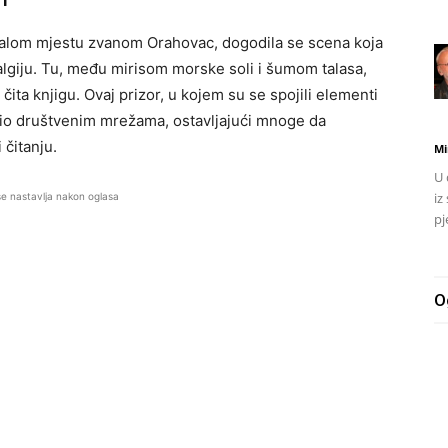
malom mjestu zvanom Orahovac, dogodila se scena koja
lgiju. Tu, među mirisom morske soli i šumom talasa,
ita knjigu. Ovaj prizor, u kojem su se spojili elementi
širio društvenim mrežama, ostavljajući mnoge da
čitanju.
Mi
U 
iz
se nastavlja nakon oglasa
pj
O