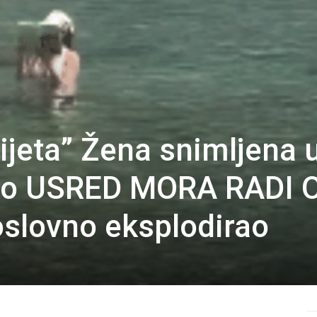
vijeta” Žena snimljena 
ako USRED MORA RADI 
doslovno eksplodirao