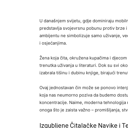
U današnjem svijetu, gdje dominiraju mobilni
predstavlja svojevrsnu pobunu protiv brze 
ambijentu ne simbolizuje samo uživanje, već
i osjećanjima.
Žena koja čita, okružena kupačima i djecom 
trenutka uživanja u literaturi. Dok su svi ok
izabrala tišinu i dubinu knjige, birajući tren
Ovaj jednostavan čin može se ponovo interpr
koja nas neumorno poziva da budemo dostupni
koncentracije. Naime, moderna tehnologija 
onoga što je zaista važno – promišljanja, st
Izgubljene Čitalačke Navike i T