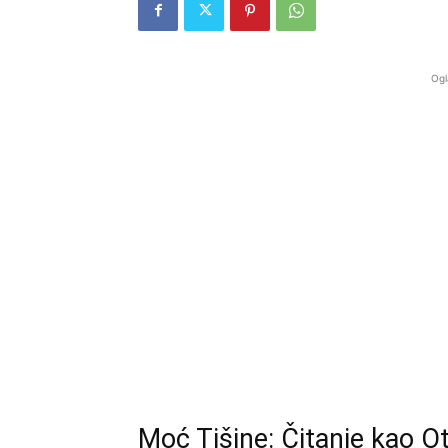
Ogl
Moć Tišine: Čitanje kao O