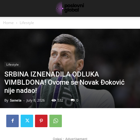
Home
Lifestyle
Lifestyle
SRBINA IZNENADILA ODLUKA
VIMBLDONA! Ovome se Novak Đoković
nije nadao!
By
Sanela
-
July 8, 2026
532
0
Oglasi - Advertisement