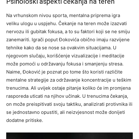
Psihološki aspekti čekanja na teren
Na vrhunskom nivou sporta, mentalna priprema igra
veliku ulogu u uspjehu. Čekanje na teren može izazvati
nervozu ili gubitak fokusa, a to su faktori koji se ne smiju
zanemariti. Igrači poput Đokovića obično imaju razvijene
tehnike kako da se nose sa ovakvim situacijama.
U
njegovom slučaju, korišćenje vizualizacije i meditacije
može pomoći u održavanju fokusa i smanjenju stresa.
Naime, Đoković je poznat po tome što koristi različite
mentalne strategije za održavanje koncentracije u teškim
trenucima. Ali uvijek ostaje pitanje koliko će im promjena
rasporeda uticati na njihov učinak.
U trenucima čekanja,
on može preispitivati svoju taktiku, analizirati protivnika ili
se jednostavno opustiti, ali neizvjesnost može donijeti
dodatne pritiske.