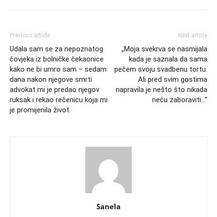
Previous article
Next article
Udala sam se za nepoznatog
„Moja svekrva se nasmijala
čovjeka iz bolničke čekaonice
kada je saznala da sama
kako ne bi umro sam – sedam
pečem svoju svadbenu tortu.
dana nakon njegove smrti
Ali pred svim gostima
advokat mi je predao njegov
napravila je nešto što nikada
ruksak i rekao rečenicu koja mi
neću zaboraviti…”
je promijenila život.
Sanela