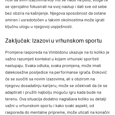
se vjerojatno fokusirati na svoj nastup i dati sve od sebe
bez obzira na kašnjenje.
Njegova sposobnost da ostane
smiren i usredotočen u takvim okolnostima može igrati
ključnu ulogu u njegovoj uspješnosti.
Zaključak: Izazovi u vrhunskom sportu
Promjena rasporeda na Vimbldonu ukazuje na to koliko je
važno razumjeti kontekst u kojem vrhunski sportisti
nastupaju. Svaka odluka, svaka promjena, može imati
dalekosežne posljedice na performanse igrača.
Đoković
će se suočiti sa novim izazovima, ali s obzirom na
njegovu dosadašnju karijeru, može se očekivati da će se
adaptirati i pružiti najbolju moguću igru kada bude na
terenu.
Ova situacija dodatno naglašava koliko su detalji
važni u vrhunskom sportu i kako svaki aspekt, od
rasporeda do mentalne pripreme, može uticati na konačni