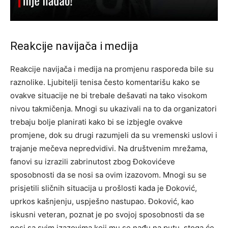
Reakcije navijača i medija
Reakcije navijača i medija na promjenu rasporeda bile su
raznolike. Ljubitelji tenisa često komentarišu kako se
ovakve situacije ne bi trebale dešavati na tako visokom
nivou takmičenja.
Mnogi su ukazivali na to da organizatori
trebaju bolje planirati kako bi se izbjegle ovakve
promjene, dok su drugi razumjeli da su vremenski uslovi i
trajanje mečeva nepredvidivi. Na društvenim mrežama,
fanovi su izrazili zabrinutost zbog Đokovićeve
sposobnosti da se nosi sa ovim izazovom.
Mnogi su se
prisjetili sličnih situacija u prošlosti kada je Đoković,
uprkos kašnjenju, uspješno nastupao.
Đoković, kao
iskusni veteran, poznat je po svojoj sposobnosti da se
nosi sa svim izazovima koji mu se nađu na putu, stoga će