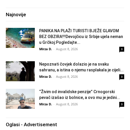
Najnovije
PANIKA NA PLAŽI TURISTI BJEŽE GLAVOM
BEZ OBZIRA!!!Devojčicu iz Srbije ujela neman
u Grčkoj:Pogledajte...
Mirza D.
-
August 8, 2026
0
Nepoznati čovjek dolazio je na svaku
sahranu, a istina o njemu rasplakala je cijeli...
Mirza D.
-
August 8, 2026
0
“Živim od invalidske penzije” Crnogorski
pevač izašao iz bolnice, a ovo mu je jedini...
Mirza D.
-
August 8, 2026
0
Oglasi - Advertisement