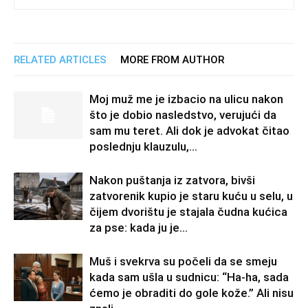
RELATED ARTICLES
MORE FROM AUTHOR
Moj muž me je izbacio na ulicu nakon
što je dobio nasledstvo, verujući da
sam mu teret. Ali dok je advokat čitao
poslednju klauzulu,...
Nakon puštanja iz zatvora, bivši
zatvorenik kupio je staru kuću u selu, u
čijem dvorištu je stajala čudna kućica
za pse: kada ju je...
Muš i svekrva su počeli da se smeju
kada sam ušla u sudnicu: “Ha-ha, sada
ćemo je obraditi do gole kože.” Ali nisu