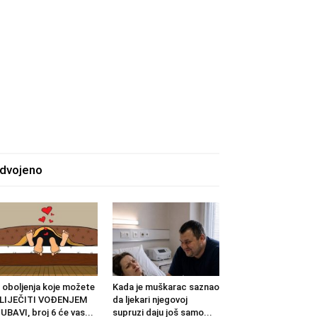
zdvojeno
 oboljenja koje možete
Kada je muškarac saznao
ZLIJEČITI VOĐENJEM
da ljekari njegovoj
UBAVI, broj 6 će vas...
supruzi daju još samo...