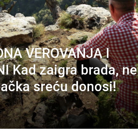
NA VEROVANJA I
 Kad zaigra brada, n
mačka sreću donosi!
)