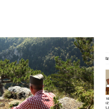
I
10
I
LJ