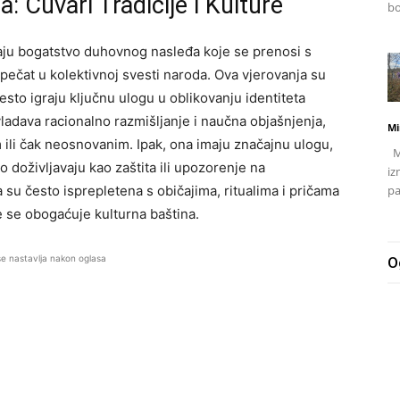
: Čuvari Tradicije i Kulture
bo
ljaju bogatstvo duhovnog nasleđa koje se prenosi s
 pečat u kolektivnoj svesti naroda. Ova vjerovanja su
sto igraju ključnu ulogu u oblikovanju identiteta
adava racionalno razmišljanje i naučna objašnjenja,
Mi
 ili čak neosnovanim. Ipak, ona imaju značajnu ulogu,
Mj
 doživljavaju kao zaštita ili upozorenje na
iz
u često isprepletena s običajima, ritualima i pričama
pa
 se obogaćuje kulturna baština.
se nastavlja nakon oglasa
O