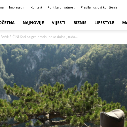
ma
Impressum
Kontakt
Politika privatnosti
Pravila i uslovi korištenja
OČETNA
NAJNOVIJE
VIJESTI
BIZNIS
LIFESTYLE
M
NE ČINI Kad zaigra brada, neko dolazi, tuđa...