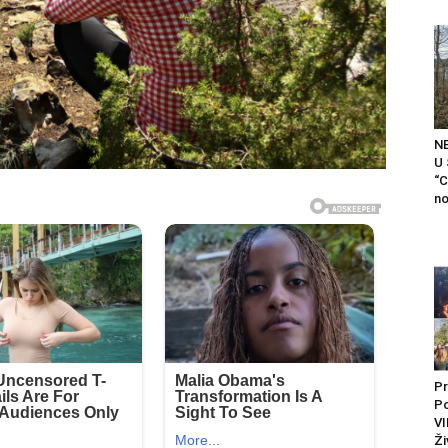
N
U
“C
no
Pr
P
VI
Ži