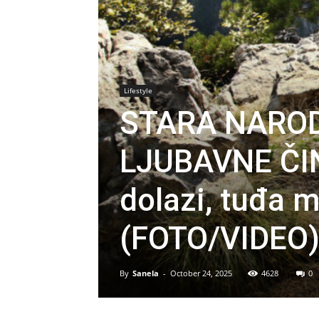
Lifestyle
STARA NAROD
LJUBAVNE ČINI
dolazi, tuđa 
(FOTO/VIDEO
By
Sanela
-
October 24, 2025
4628
0