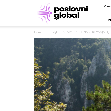
Poslovni
O na
portal
P
Home
Lifestyle
STARA NARODNA VEROVANJA I LJUBAV