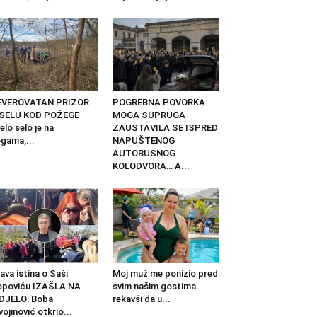
EVEROVATAN PRIZOR
POGREBNA POVORKA
 SELU KOD POŽEGE
MOGA SUPRUGA
elo selo je na
ZAUSTAVILA SE ISPRED
gama,...
NAPUŠTENOG
AUTOBUSNOG
KOLODVORA… A...
ava istina o Saši
Moj muž me ponizio pred
opoviću IZAŠLA NA
svim našim gostima
DJELO: Boba
rekavši da u...
vojinović otkrio...