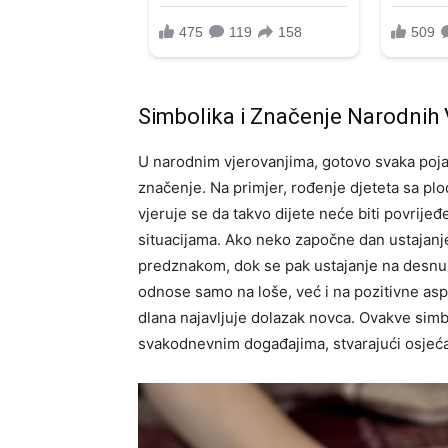
Simbolika i Značenje Narodnih 
U narodnim vjerovanjima, gotovo svaka pojav
značenje. Na primjer, rođenje djeteta sa p
vjeruje se da takvo dijete neće biti povrije
situacijama. Ako neko započne dan ustajan
predznakom, dok se pak ustajanje na desnu 
odnose samo na loše, već i na pozitivne asp
dlana najavljuje dolazak novca. Ovakve sim
svakodnevnim događajima, stvarajući osjeć