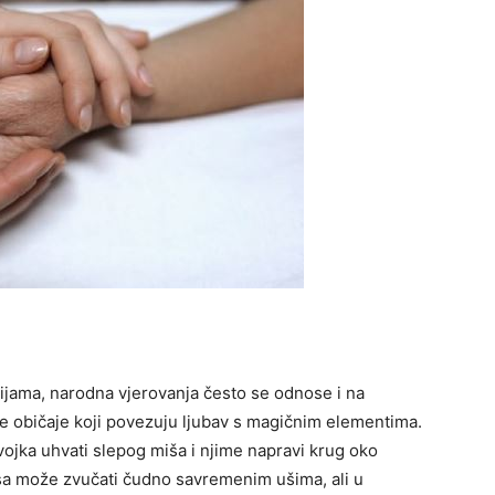
ijama, narodna vjerovanja često se odnose i na
e običaje koji povezuju ljubav s magičnim elementima.
vojka uhvati slepog miša i njime napravi krug oko
ksa može zvučati čudno savremenim ušima, ali u