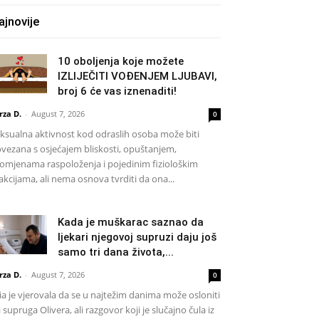
ajnovije
10 oboljenja koje možete
IZLIJEČITI VOĐENJEM LJUBAVI,
broj 6 će vas iznenaditi!
rza D.
-
August 7, 2026
0
ksualna aktivnost kod odraslih osoba može biti
vezana s osjećajem bliskosti, opuštanjem,
omjenama raspoloženja i pojedinim fiziološkim
akcijama, ali nema osnova tvrditi da ona...
Kada je muškarac saznao da
ljekari njegovoj supruzi daju još
samo tri dana života,...
rza D.
-
August 7, 2026
0
a je vjerovala da se u najtežim danima može osloniti
 supruga Olivera, ali razgovor koji je slučajno čula iz