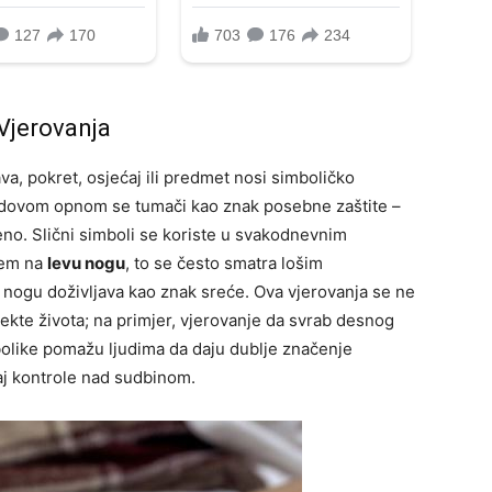
Vjerovanja
a, pokret, osjećaj ili predmet nosi simboličko
lodovom opnom se tumači kao znak posebne zaštite –
đeno. Slični simboli se koriste u svakodnevnim
jem na
levu nogu
, to se često smatra lošim
nogu doživljava kao znak sreće. Ova vjerovanja se ne
ekte života; na primjer, vjerovanje da svrab desnog
bolike pomažu ljudima da daju dublje značenje
aj kontrole nad sudbinom.