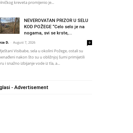
lničkog kreveta promijenio je...
NEVEROVATAN PRIZOR U SELU
KOD POŽEGE “Celo selo je na
nogama, svi se krste,...
rza D.
-
August 7, 2026
0
eštani Visibabe, sela u okolini Požege, ostali su
nenađeni nakon što su u obližnjoj šumi primijetili
ru i snažno izbijanje vode iz tla, a...
glasi - Advertisement