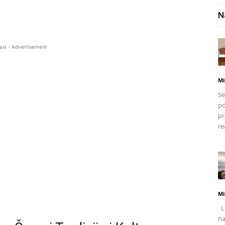
N
asi - Advertisement
Mi
Se
po
pr
re
Mi
Li
na