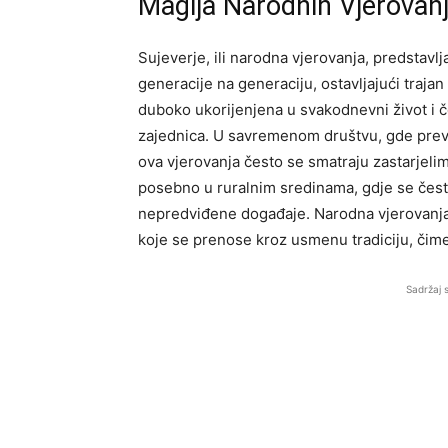
Magija Narodnih Vjerovanja
Sujeverje, ili narodna vjerovanja, predstav
generacije na generaciju, ostavljajući trajan
duboko ukorijenjena u svakodnevni život i če
zajednica. U savremenom društvu, gde prevl
ova vjerovanja često se smatraju zastarjelim
posebno u ruralnim sredinama, gdje se često
nepredviđene događaje. Narodna vjerovanja s
koje se prenose kroz usmenu tradiciju, čime
Sadržaj 