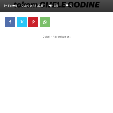
By
Sanela
-
October 15, 2025
9351
0
Oglasi - Advertisement