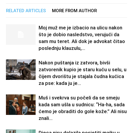
RELATED ARTICLES
MORE FROM AUTHOR
Moj muž me je izbacio na ulicu nakon
što je dobio nasledstvo, verujući da
sam mu teret. Ali dok je advokat čitao
poslednju klauzulu,...
Nakon puštanja iz zatvora, bivši
zatvorenik kupio je staru kuću u selu, u
čijem dvorištu je stajala čudna kućica
za pse: kada ju je...
Muš i svekrva su počeli da se smeju
kada sam ušla u sudnicu: “Ha-ha, sada
ćemo je obraditi do gole kože.” Ali nisu
znali...
Djeca nisu dolazila posjetiti majku u