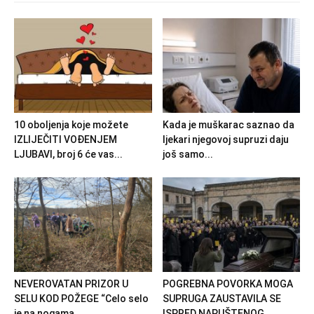
10 oboljenja koje možete
Kada je muškarac saznao da
IZLIJEČITI VOĐENJEM
ljekari njegovoj supruzi daju
LJUBAVI, broj 6 će vas...
još samo...
NEVEROVATAN PRIZOR U
POGREBNA POVORKA MOGA
SELU KOD POŽEGE “Celo selo
SUPRUGA ZAUSTAVILA SE
je na nogama,...
ISPRED NAPUŠTENOG