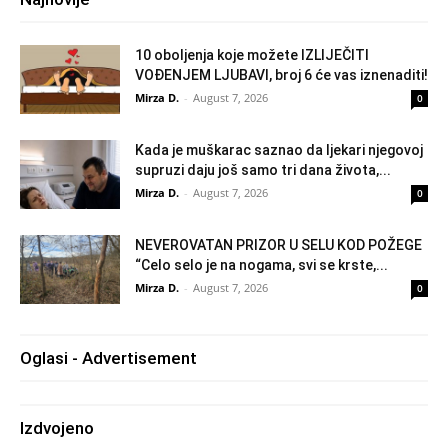
10 oboljenja koje možete IZLIJEČITI
VOĐENJEM LJUBAVI, broj 6 će vas iznenaditi!
Mirza D.
-
August 7, 2026
0
Kada je muškarac saznao da ljekari njegovoj
supruzi daju još samo tri dana života,...
Mirza D.
-
August 7, 2026
0
NEVEROVATAN PRIZOR U SELU KOD POŽEGE
“Celo selo je na nogama, svi se krste,...
Mirza D.
-
August 7, 2026
0
Oglasi - Advertisement
Izdvojeno