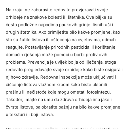
Na kraju, ne zaboravite redovito provjeravati svoje
orhideje na znakove bolesti ili štetnika. Ove biljke su
često podložne napadima paukovih grinje, lisnih uši i
drugih štetnika. Ako primijetite bilo kakve promjene, kao
što su žutilo listova ili oštećenja na cvjetovima, odmah
reagujte.
Postavljanje prirodnih pesticida ili korištenje
domaćih rješenja može pomoći u borbi protiv ovih
problema. Prevencija je uvijek bolja od liječenja, stoga
redovito pregledavajte svoje orhideje kako biste osigurali
njihovo zdravlje.
Redovna inspekcija može uključivati i
čišćenje listova vlažnom krpom kako biste uklonili
prašinu ili nečistoće koje mogu ometati fotosintezu.
Također, imajte na umu da zdrava orhideja ima jake i
čvrste listove, pa obratite pažnju na bilo kakve promjene
u teksturi ili boji listova.