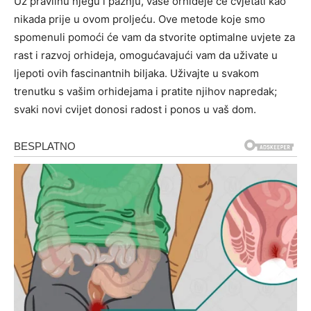
Uz pravilnu njegu i pažnju, vaše orhideje će cvjetati kao
nikada prije u ovom proljeću. Ove metode koje smo
spomenuli pomoći će vam da stvorite optimalne uvjete za
rast i razvoj orhideja, omogućavajući vam da uživate u
ljepoti ovih fascinantnih biljaka. Uživajte u svakom
trenutku s vašim orhidejama i pratite njihov napredak;
svaki novi cvijet donosi radost i ponos u vaš dom.