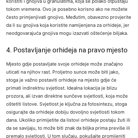
koristiti i gnojiva u granulatima, koja se polako otpuštaju
tokom vremena. Ovo je posebno korisno ako ne možete
često primjenjivati gnojivo. Međutim, obavezno provjerite
da li su gnojiva koja koristite namijenjena za orhideje, jer
neodgovarajuća gnojiva mogu izazvati oštećenje biljaka.
4. Postavljanje orhideja na pravo mjesto
Mjesto gdje postavljate svoje orhideje može značajno
uticati na njihov rast. Proljetno sunce može biti jako,
stoga je važno postaviti orhideje na mjesto gdje će
primati indirektnu svjetlost. Idealna lokacija je blizu
prozora, ali izvan direktne sunčeve svjetlosti, koja može
oštetiti listove.
Svjetlost je ključna za fotosintezu, stoga
osigurajte da orhideje dobiju dovoljno svjetlosti tokom
dana.
Ukoliko primijetite da listovi orhideje postaju žuti ili
da se savijaju, to može biti znak da biljka prima previše ili
premalo svjetlosti. U tom slučaju, pokušajte promijeniti