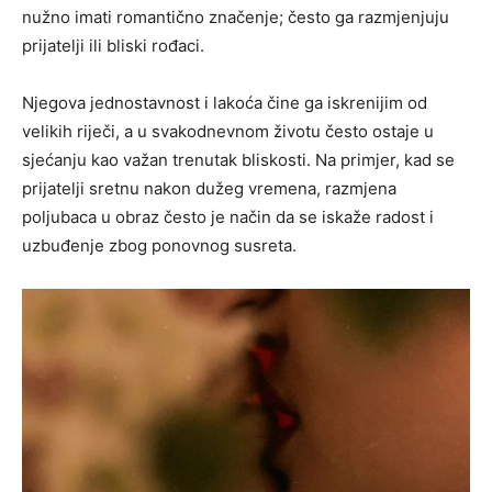
nužno imati romantično značenje; često ga razmjenjuju
prijatelji ili bliski rođaci.
Njegova jednostavnost i lakoća čine ga iskrenijim od
velikih riječi, a u svakodnevnom životu često ostaje u
sjećanju kao važan trenutak bliskosti. Na primjer, kad se
prijatelji sretnu nakon dužeg vremena, razmjena
poljubaca u obraz često je način da se iskaže radost i
uzbuđenje zbog ponovnog susreta.