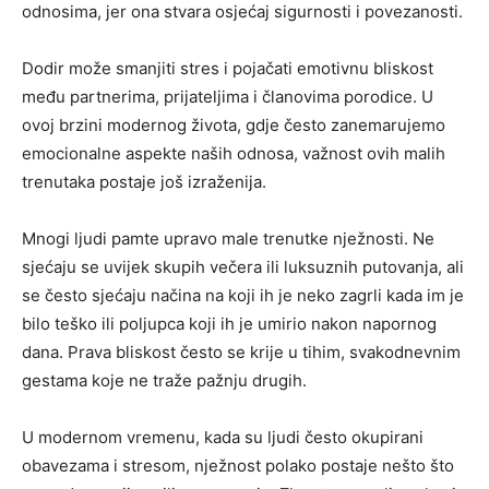
odnosima, jer ona stvara osjećaj sigurnosti i povezanosti.
Dodir može smanjiti stres i pojačati emotivnu bliskost
među partnerima, prijateljima i članovima porodice. U
ovoj brzini modernog života, gdje često zanemarujemo
emocionalne aspekte naših odnosa, važnost ovih malih
trenutaka postaje još izraženija.
Mnogi ljudi pamte upravo male trenutke nježnosti. Ne
sjećaju se uvijek skupih večera ili luksuznih putovanja, ali
se često sjećaju načina na koji ih je neko zagrli kada im je
bilo teško ili poljupca koji ih je umirio nakon napornog
dana. Prava bliskost često se krije u tihim, svakodnevnim
gestama koje ne traže pažnju drugih.
U modernom vremenu, kada su ljudi često okupirani
obavezama i stresom, nježnost polako postaje nešto što