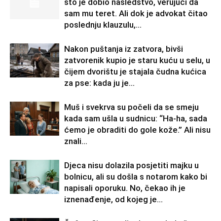
što je dobio nasledstvo, verujući da
sam mu teret. Ali dok je advokat čitao
poslednju klauzulu,...
Nakon puštanja iz zatvora, bivši
zatvorenik kupio je staru kuću u selu, u
čijem dvorištu je stajala čudna kućica
za pse: kada ju je...
Muš i svekrva su počeli da se smeju
kada sam ušla u sudnicu: “Ha-ha, sada
ćemo je obraditi do gole kože.” Ali nisu
znali...
Djeca nisu dolazila posjetiti majku u
bolnicu, ali su došla s notarom kako bi
napisali oporuku. No, čekao ih je
iznenađenje, od kojeg je...