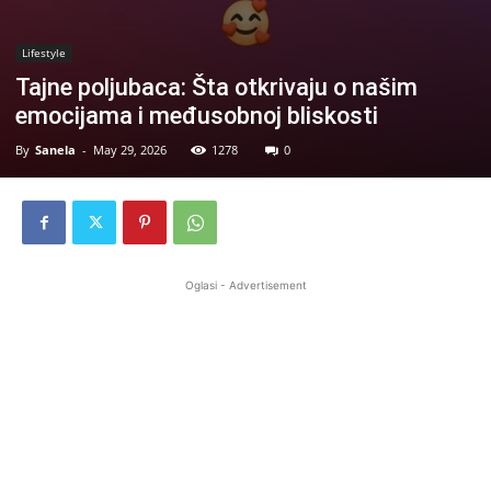
Lifestyle
Tajne poljubaca: Šta otkrivaju o našim
emocijama i međusobnoj bliskosti
By
Sanela
-
May 29, 2026
1278
0
Oglasi - Advertisement