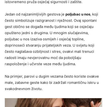
istovremeno pruža osjećaj sigurnosti i zaštite.
Jedan od najzanimljivijih gestova je
poljubac u nos
, koji
često simbolizuje razigranost i nježnost. Ovaj spontani
gest obično se događa među ljudima koji se osjećaju
opušteno jedni s drugima. U mnogim slučajevima,
poljubac u nos izaziva osmijeh i osjećaj topline,
doprinoseći stvaranju prijateljskih veza. U svijetu koji
često naglašava ozbiljnost i stres, ovakvi mali trenuci
radosti imaju nevjerovatnu moć da poboljšaju
raspoloženje i učvrste veze među ljudima.
Na primjer, parovi u dugim vezama često koriste ovakve
male, zabavne geste kako bi zadržali romantičnu iskru u
svakodnevnom životu.