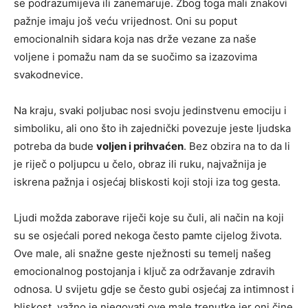
se podrazumijeva ili zanemaruje. Zbog toga mali znakovi
pažnje imaju još veću vrijednost. Oni su poput
emocionalnih sidara koja nas drže vezane za naše
voljene i pomažu nam da se suočimo sa izazovima
svakodnevice.
Na kraju, svaki poljubac nosi svoju jedinstvenu emociju i
simboliku, ali ono što ih zajednički povezuje jeste ljudska
potreba da bude
voljen i prihvaćen
. Bez obzira na to da li
je riječ o poljupcu u čelo, obraz ili ruku, najvažnija je
iskrena pažnja i osjećaj bliskosti koji stoji iza tog gesta.
Ljudi možda zaborave riječi koje su čuli, ali način na koji
su se osjećali pored nekoga često pamte cijelog života.
Ove male, ali snažne geste nježnosti su temelj našeg
emocionalnog postojanja i ključ za održavanje zdravih
odnosa. U svijetu gdje se često gubi osjećaj za intimnost i
bliskost, važno je njegovati ove male trenutke jer oni čine