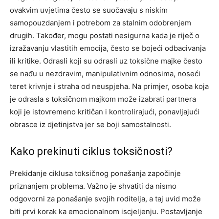
ovakvim uvjetima često se suočavaju s niskim
samopouzdanjem i potrebom za stalnim odobrenjem
drugih. Također, mogu postati nesigurna kada je riječ o
izražavanju vlastitih emocija, često se bojeći odbacivanja
ili kritike. Odrasli koji su odrasli uz toksične majke često
se nađu u nezdravim, manipulativnim odnosima, noseći
teret krivnje i straha od neuspjeha. Na primjer, osoba koja
je odrasla s toksičnom majkom može izabrati partnera
koji je istovremeno kritičan i kontrolirajući, ponavljajući
obrasce iz djetinjstva jer se boji samostalnosti.
Kako prekinuti ciklus toksičnosti?
Prekidanje ciklusa toksičnog ponašanja započinje
priznanjem problema. Važno je shvatiti da nismo
odgovorni za ponašanje svojih roditelja, a taj uvid može
biti prvi korak ka emocionalnom iscjeljenju. Postavljanje