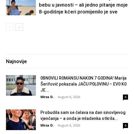
bebu u javnosti – ali jedno pitanje moje
8-godišnje kćeri promijenilo je sve
Najnovije
0BN0VlLl R0MANSU NAK0N 7 G0DlNA! Marija
Šerifović pokazala JAČU P0L0VINU – EV0 K0
JE...
Mirza D.
-
August 6, 2026
0
Probudila sam se ćelava na dan sinovljevog
vjenčanja – a onda je mladenka otkrila...
Mirza D.
-
August 6, 2026
0