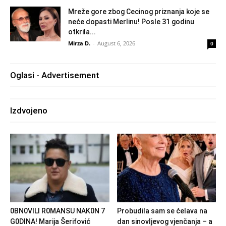
Mreže gore zbog Cecinog priznanja koje se
neće dopasti Merlinu! Posle 31 godinu
otkrila...
Mirza D.
-
August 6, 2026
0
Oglasi - Advertisement
Izdvojeno
0BN0VlLl R0MANSU NAK0N 7
Probudila sam se ćelava na
G0DlNA! Marija Šerifović
dan sinovljevog vjenčanja – a