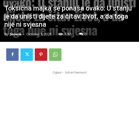
Toksična majka se ponaša ovako: U stanju
je da uništi dijete za čitav život, a da toga
nije ni svjesna
By
Sanela
-
October 3, 2025
1265
0
Oglasi - Advertisement