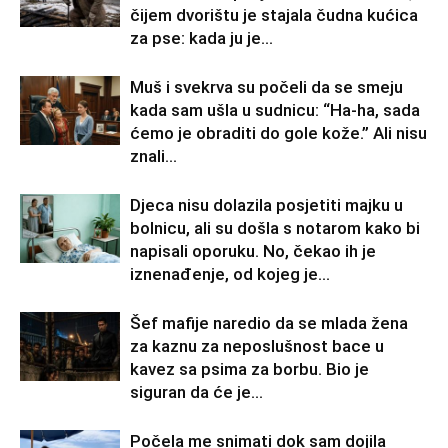
čijem dvorištu je stajala čudna kućica
za pse: kada ju je...
Muš i svekrva su počeli da se smeju
kada sam ušla u sudnicu: “Ha-ha, sada
ćemo je obraditi do gole kože.” Ali nisu
znali...
Djeca nisu dolazila posjetiti majku u
bolnicu, ali su došla s notarom kako bi
napisali oporuku. No, čekao ih je
iznenađenje, od kojeg je...
Šef mafije naredio da se mlada žena
za kaznu za neposlušnost bace u
kavez sa psima za borbu. Bio je
siguran da će je...
Počela me snimati dok sam dojila