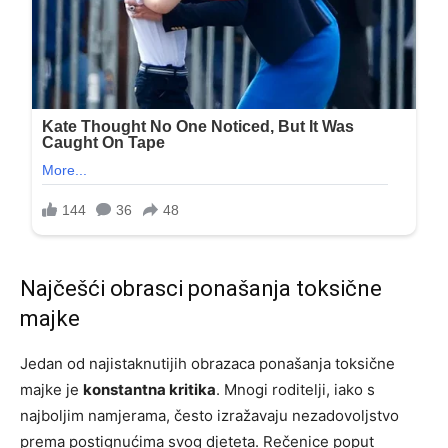
Najčešći obrasci ponašanja toksične
majke
Jedan od najistaknutijih obrazaca ponašanja toksične
majke je
konstantna kritika
. Mnogi roditelji, iako s
najboljim namjerama, često izražavaju nezadovoljstvo
prema postignućima svog djeteta. Rečenice poput