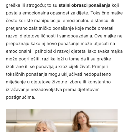
greške ili strogoću; to su
stalni obrasci ponašanja
koji
postaju emocionalna opasnost za dijete. Toksične majke
često koriste manipulaciju, emocionalnu distancu, ili
pretjerano zaštitničko ponašanje koje može ometati
razvoj djetetove ličnosti i samopouzdanja. Ove majke ne
prepoznaju kako njihovo ponašanje može utjecati na
emocionalni i psihološki razvoj djeteta. Iako svaka majka
može pogriješiti, razlika leži u tome da li su greške
izolirane ili se ponavljaju kroz cijeli život. Primjeri
toksičnih ponašanja mogu uključivati nedopušteno
miješanje u djetetove životne izbore ili konstantno
izražavanje nezadovoljstva prema djetetovim
postignućima.