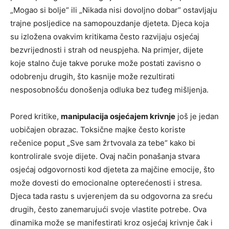
„Mogao si bolje“ ili „Nikada nisi dovoljno dobar“ ostavljaju
trajne posljedice na samopouzdanje djeteta. Djeca koja
su izložena ovakvim kritikama često razvijaju osjećaj
bezvrijednosti i strah od neuspjeha. Na primjer, dijete
koje stalno čuje takve poruke može postati zavisno o
odobrenju drugih, što kasnije može rezultirati
nesposobnošću donošenja odluka bez tuđeg mišljenja.
Pored kritike,
manipulacija osjećajem krivnje
još je jedan
uobičajen obrazac. Toksične majke često koriste
rečenice poput „Sve sam žrtvovala za tebe“ kako bi
kontrolirale svoje dijete. Ovaj način ponašanja stvara
osjećaj odgovornosti kod djeteta za majčine emocije, što
može dovesti do emocionalne opterećenosti i stresa.
Djeca tada rastu s uvjerenjem da su odgovorna za sreću
drugih, često zanemarujući svoje vlastite potrebe. Ova
dinamika može se manifestirati kroz osjećaj krivnje čak i