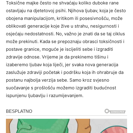
Toksične majke često ne shvaćaju koliko duboke rane
ostavljaju na djetetovoj psihi. Njihova ljubav, koja je često
obojena manipulacijom, kritikom ili posesivnošću, može
oblikovati generacije koje žive u strahu, nesigurnosti i
osjećaju nedostatnosti. No, važno je znati da se taj ciklus
može prekinuti.
Kada se prepoznaju obrasci toksičnosti i
postave granice, moguće je iscijeliti sebe i izgraditi
zdravije odnose. Vrijeme je da prekinemo tišinu i
izaberemo ljubav koja liječi, jer svaka nova generacija
zaslužuje zdraviji početak i podršku koja ih ohrabruje da
postanu najbolja verzija sebe.
Samo kroz svjesno
suočavanje s prošlošću možemo izgraditi budućnost
ispunjenu ljubavlju i razumijevanjem.