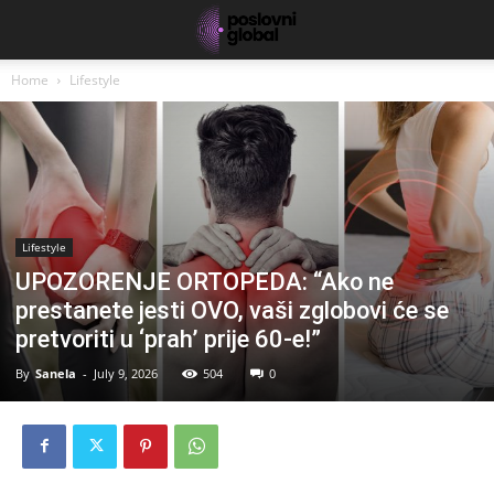
Home
Lifestyle
Lifestyle
UPOZORENJE ORTOPEDA: “Ako ne
prestanete jesti OVO, vaši zglobovi će se
pretvoriti u ‘prah’ prije 60-e!”
By
Sanela
-
July 9, 2026
504
0