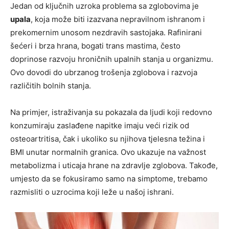
Jedan od ključnih uzroka problema sa zglobovima je
upala
, koja može biti izazvana nepravilnom ishranom i
prekomernim unosom nezdravih sastojaka. Rafinirani
šećeri i brza hrana, bogati trans mastima, često
doprinose razvoju hroničnih upalnih stanja u organizmu.
Ovo dovodi do ubrzanog trošenja zglobova i razvoja
različitih bolnih stanja.
Na primjer, istraživanja su pokazala da ljudi koji redovno
konzumiraju zaslađene napitke imaju veći rizik od
osteoartritisa, čak i ukoliko su njihova tjelesna težina i
BMI unutar normalnih granica. Ovo ukazuje na važnost
metabolizma i uticaja hrane na zdravlje zglobova. Takođe,
umjesto da se fokusiramo samo na simptome, trebamo
razmisliti o uzrocima koji leže u našoj ishrani.