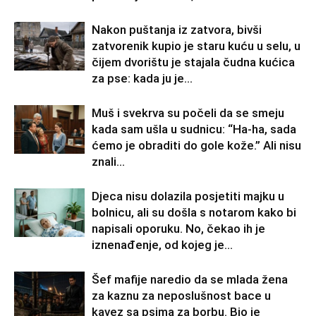
Nakon puštanja iz zatvora, bivši
zatvorenik kupio je staru kuću u selu, u
čijem dvorištu je stajala čudna kućica
za pse: kada ju je...
Muš i svekrva su počeli da se smeju
kada sam ušla u sudnicu: “Ha-ha, sada
ćemo je obraditi do gole kože.” Ali nisu
znali...
Djeca nisu dolazila posjetiti majku u
bolnicu, ali su došla s notarom kako bi
napisali oporuku. No, čekao ih je
iznenađenje, od kojeg je...
Šef mafije naredio da se mlada žena
za kaznu za neposlušnost bace u
kavez sa psima za borbu. Bio je