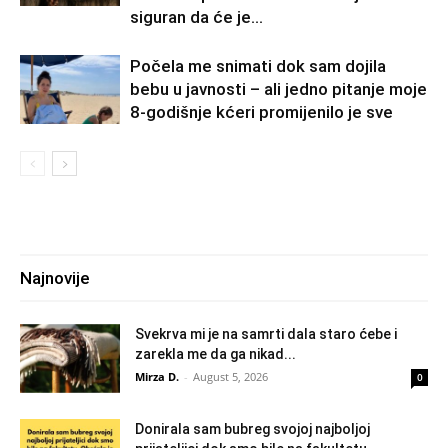
siguran da će je...
Počela me snimati dok sam dojila
bebu u javnosti – ali jedno pitanje moje
8-godišnje kćeri promijenilo je sve
Najnovije
Svekrva mi je na samrti dala staro ćebe i
zarekla me da ga nikad...
Mirza D.
-
August 5, 2026
0
Donirala sam bubreg svojoj najboljoj