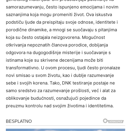
samorazumevanju, često ispunjeno emocijama i novim
saznanjima koja mogu promeniti život. Ova iskustva
podstiču ljude da preispitaju svoje odnose, identitete i
porodične dinamike, a mnogi se suočavaju s pitanjima
koja su često ostajala neizgovorena.
Mogućnost
otkrivanja nepoznatih članova porodice, dobijanja
odgovora na dugogodišnje misterije i suočavanje s
istinama koje su skrivene decenijama može biti
transformativno. U ovom procesu, ljudi često pronalaze
novi smisao u svom životu, kao i dublje razumevanje
sebe i svojih korena.
Tako, DNK testiranje postaje ne
samo sredstvo za razumevanje prošlosti, već i alat za
oblikovanje budućnosti, osnažujući pojedince da
preuzmu kontrolu nad svojim životima i identitetima.