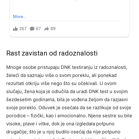
Rast zavistan od radoznalosti
Mnoge osobe pristupaju DNK testiranju iz radoznalosti,
želeći da saznaju više o svom poreklu, ali ponekad
rezultati otkriju više nego što su očekivali. U ovom
slučaju, žena koja je odlučila da uradi DNK test u svojim
šezdesetim godinama, bila je vođena željom da razjasni
svoje poreklo. Oduvek je osećala da se razlikuje od svoje
porodice – fizički, kao i emocionalno. Njene sestre su bile
visoke, plave i vitke, dok je ona izgledala potpuno
drugačije, što je u njoj budilo osećaj da nije potpuno