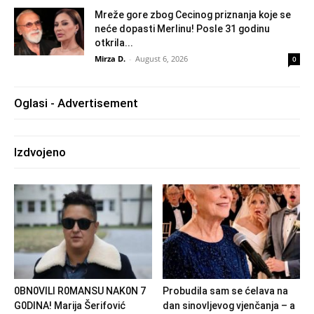
Mreže gore zbog Cecinog priznanja koje se
neće dopasti Merlinu! Posle 31 godinu
otkrila...
Mirza D.
-
August 6, 2026
0
Oglasi - Advertisement
Izdvojeno
0BN0VlLl R0MANSU NAK0N 7
Probudila sam se ćelava na
G0DlNA! Marija Šerifović
dan sinovljevog vjenčanja – a