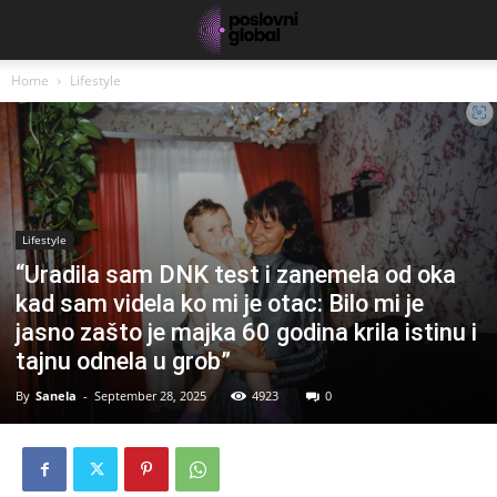
Home
Lifestyle
Lifestyle
“Uradila sam DNK test i zanemela od oka
kad sam videla ko mi je otac: Bilo mi je
jasno zašto je majka 60 godina krila istinu i
tajnu odnela u grob”
By
Sanela
-
September 28, 2025
4923
0