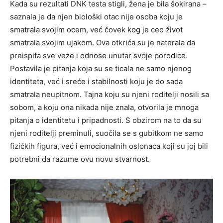
Kada su rezultati DNK testa stigli, žena je bila šokirana –
saznala je da njen biološki otac nije osoba koju je
smatrala svojim ocem, već čovek kog je ceo život
smatrala svojim ujakom. Ova otkrića su je naterala da
preispita sve veze i odnose unutar svoje porodice.
Postavila je pitanja koja su se ticala ne samo njenog
identiteta, već i sreće i stabilnosti koju je do sada
smatrala neupitnom. Tajna koju su njeni roditelji nosili sa
sobom, a koju ona nikada nije znala, otvorila je mnoga
pitanja o identitetu i pripadnosti. S obzirom na to da su
njeni roditelji preminuli, suočila se s gubitkom ne samo
fizičkih figura, već i emocionalnih oslonaca koji su joj bili
potrebni da razume ovu novu stvarnost.