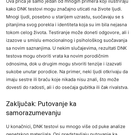
Ova priča je samo jedan od mnogih primera koji ilustriraju
kako DNK testovi mogu značajno uticati na živote ljudi.
Mnogi ljudi, posebno u starijem uzrastu, suočavaju se s
pitanjima svog porekla i identiteta koja su im bila nejasna
tokom celog života.
Testiranje može doneti odgovore, ali i
izazove u smislu emocionalnog i psihološkog suočavanja
sa novim saznanjima. U nekim slučajevima, rezultati DNK
testova mogu otvoriti vrata ka novim porodičnim
odnosima, dok u drugim mogu stvoriti tenzije i izazvati
sukobe unutar porodice.
Na primer, neki ljudi otkrivaju da
imaju sestre ili braću koje nikada nisu znali, što može
dovesti do radosti, ali i do osećaja gubitka ili čak rivalstva.
Zaključak: Putovanje ka
samorazumevanju
U konačnici, DNK testovi su mnogo više od puke analize
genetskog materijala. Oni predstavljaju putovanje ka