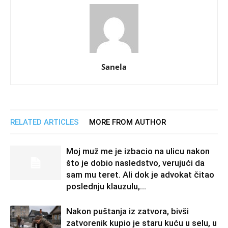
Sanela
RELATED ARTICLES
MORE FROM AUTHOR
Moj muž me je izbacio na ulicu nakon
što je dobio nasledstvo, verujući da
sam mu teret. Ali dok je advokat čitao
poslednju klauzulu,...
Nakon puštanja iz zatvora, bivši
zatvorenik kupio je staru kuću u selu, u