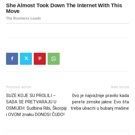
Previous article
Next article
SUZE KOJE SU PROLILI –
0vo je najvažnije pravilo kada
SADA SE PRETVARAJU U
perete zimske jakne: Evo šta
OSMIJEH: Sudbina Ribi, Škorpiji
treba ubaciti u bubanj mašine
i OVOM znaku DONOSI ČUDO!