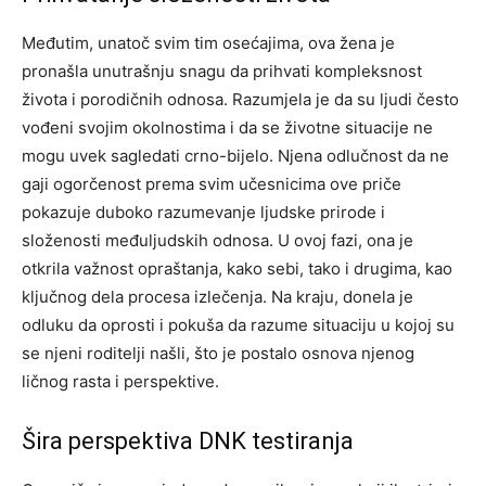
Međutim, unatoč svim tim osećajima, ova žena je
pronašla unutrašnju snagu da prihvati kompleksnost
života i porodičnih odnosa. Razumjela je da su ljudi često
vođeni svojim okolnostima i da se životne situacije ne
mogu uvek sagledati crno-bijelo.
Njena odlučnost da ne
gaji ogorčenost prema svim učesnicima ove priče
pokazuje duboko razumevanje ljudske prirode i
složenosti međuljudskih odnosa. U ovoj fazi, ona je
otkrila važnost opraštanja, kako sebi, tako i drugima, kao
ključnog dela procesa izlečenja.
Na kraju, donela je
odluku da oprosti i pokuša da razume situaciju u kojoj su
se njeni roditelji našli, što je postalo osnova njenog
ličnog rasta i perspektive.
Šira perspektiva DNK testiranja