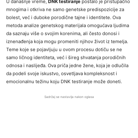
U današnje vreme,
DNK testiranje
postalo je pristupačno
mnogima i otkriva ne samo genetske predispozicije za
bolest, već i duboke porodične tajne i identitete. Ova
metoda analize genetskog materijala omogućava ljudima
da saznaju više o svojim korenima, ali često donosi i
iznenađenja koja mogu promeniti njihov život iz temelja.
Teme koje se pojavljuju u ovom procesu dotiču se ne
samo ličnog identiteta, već i šireg shvatanja porodičnih
odnosa i naslijeđa. Ova priča jedne žene, koja je odlučila
da podeli svoje iskustvo, osvetljava kompleksnost i
emocionalnu težinu koju DNK testiranje može doneti.
Sadržaj se nastavlja nakon oglasa