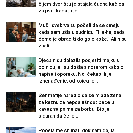
čijem dvorištu je stajala čudna kućica
za pse: kada ju je...
Muš i svekrva su počeli da se smeju
kada sam ušla u sudnicu: “Ha-ha, sada
ćemo je obraditi do gole kože.” Ali nisu
znali...
Djeca nisu dolazila posjetiti majku u
bolnicu, ali su došla s notarom kako bi
napisali oporuku. No, čekao ih je
iznenađenje, od kojeg je...
Šef mafije naredio da se mlada žena
za kaznu za neposlušnost bace u
kavez sa psima za borbu. Bio je
siguran da će je...
Počela me snimati dok sam dojila