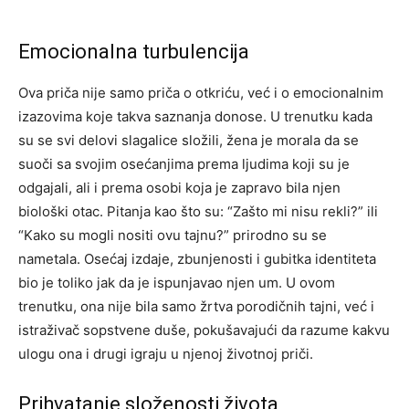
Emocionalna turbulencija
Ova priča nije samo priča o otkriću, već i o emocionalnim
izazovima koje takva saznanja donose. U trenutku kada
su se svi delovi slagalice složili, žena je morala da se
suoči sa svojim osećanjima prema ljudima koji su je
odgajali, ali i prema osobi koja je zapravo bila njen
biološki otac. Pitanja kao što su: “Zašto mi nisu rekli?” ili
“Kako su mogli nositi ovu tajnu?” prirodno su se
nametala. Osećaj izdaje, zbunjenosti i gubitka identiteta
bio je toliko jak da je ispunjavao njen um. U ovom
trenutku, ona nije bila samo žrtva porodičnih tajni, već i
istraživač sopstvene duše, pokušavajući da razume kakvu
ulogu ona i drugi igraju u njenoj životnoj priči.
Prihvatanje složenosti života