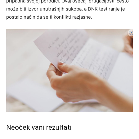
pripadna svojoj porodici. Ovaj osećaj ‘drugačijosti’ često
može biti izvor unutrašnjih sukoba, a DNK testiranje je
postalo način da se ti konflikti razjasne.
Neočekivani rezultati