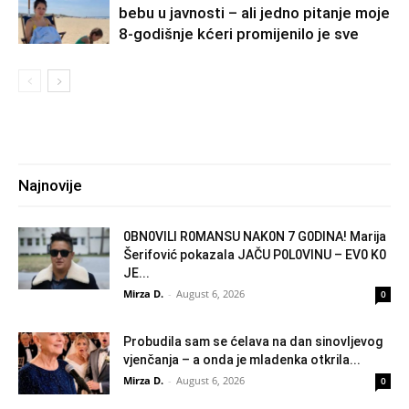
bebu u javnosti – ali jedno pitanje moje
8-godišnje kćeri promijenilo je sve
Najnovije
0BN0VlLl R0MANSU NAK0N 7 G0DlNA! Marija
Šerifović pokazala JAČU P0L0VINU – EV0 K0
JE...
Mirza D.
-
August 6, 2026
0
Probudila sam se ćelava na dan sinovljevog
vjenčanja – a onda je mladenka otkrila...
Mirza D.
-
August 6, 2026
0