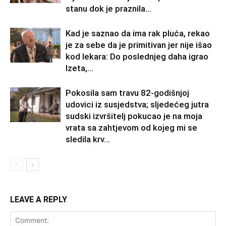
stanu dok je praznila...
Kad je saznao da ima rak pluća, rekao
je za sebe da je primitivan jer nije išao
kod lekara: Do poslednjeg daha igrao
Izeta,...
Pokosila sam travu 82-godišnjoj
udovici iz susjedstva; sljedećeg jutra
sudski izvršitelj pokucao je na moja
vrata sa zahtjevom od kojeg mi se
sledila krv...
LEAVE A REPLY