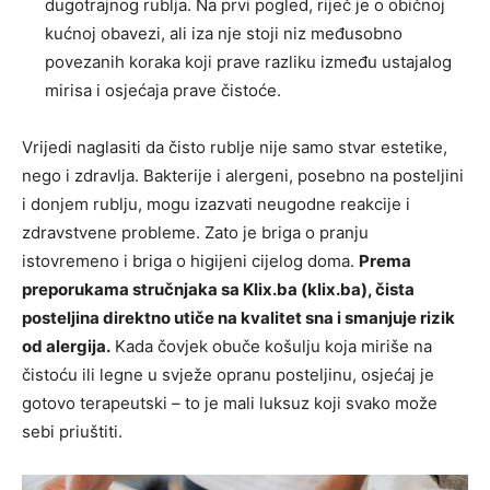
dugotrajnog rublja. Na prvi pogled, riječ je o običnoj
kućnoj obavezi, ali iza nje stoji niz međusobno
povezanih koraka koji prave razliku između ustajalog
mirisa i osjećaja prave čistoće.
Vrijedi naglasiti da čisto rublje nije samo stvar estetike,
nego i zdravlja. Bakterije i alergeni, posebno na posteljini
i donjem rublju, mogu izazvati neugodne reakcije i
zdravstvene probleme. Zato je briga o pranju
istovremeno i briga o higijeni cijelog doma.
Prema
preporukama stručnjaka sa Klix.ba (klix.ba), čista
posteljina direktno utiče na kvalitet sna i smanjuje rizik
od alergija.
Kada čovjek obuče košulju koja miriše na
čistoću ili legne u svježe opranu posteljinu, osjećaj je
gotovo terapeutski – to je mali luksuz koji svako može
sebi priuštiti.