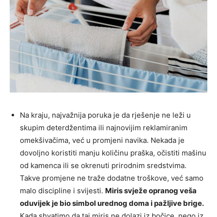
Na kraju, najvažnija poruka je da rješenje ne leži u
skupim deterdžentima ili najnovijim reklamiranim
omekšivačima, već u promjeni navika. Nekada je
dovoljno koristiti manju količinu praška, očistiti mašinu
od kamenca ili se okrenuti prirodnim sredstvima.
Takve promjene ne traže dodatne troškove, već samo
malo discipline i svijesti.
Miris svježe opranog veša
oduvijek je bio simbol urednog doma i pažljive brige.
Kada shvatimo da taj miris ne dolazi iz bočice, nego iz