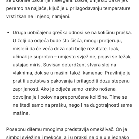
se uklonile bakterije i alergeni. Dakle, umjesto da uvijek
peremo na najjače, ključ je u prilagođavanju temperature
vrsti tkanine i njenoj namjeni.
Druga uobičajena greška odnosi se na količinu praška.
U želji da odjeća bude što čišća, mnogi pretjeruju,
misleći da će veća doza dati bolje rezultate. Ipak,
učinak je suprotan – umjesto svježine, pojavi se težak,
ustajao miris. Suvišan deterdžent stvara sloj na
vlaknima, dok se u mašini taloži kamenac. Pravilnije je
pratiti uputstva s pakovanja i prilagoditi dozu stepenu
zaprljanosti. Ako je odjeća samo kratko nošena,
dovoljna je i polovina preporučene količine. Time se
ne štedi samo na prašku, nego i na dugotrajnosti same
mašine.
Posebnu dilemu mnogima predstavlja omekšivač. On je
simbol svježine i mekoće, ali u praksi ne djeluje jednako