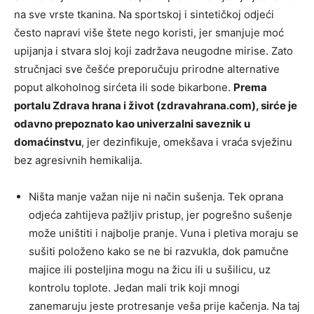
na sve vrste tkanina. Na sportskoj i sintetičkoj odjeći
često napravi više štete nego koristi, jer smanjuje moć
upijanja i stvara sloj koji zadržava neugodne mirise. Zato
stručnjaci sve češće preporučuju prirodne alternative
poput alkoholnog sirćeta ili sode bikarbone.
Prema
portalu Zdrava hrana i život (zdravahrana.com), sirće je
odavno prepoznato kao univerzalni saveznik u
domaćinstvu
, jer dezinfikuje, omekšava i vraća svježinu
bez agresivnih hemikalija.
Ništa manje važan nije ni način sušenja. Tek oprana
odjeća zahtijeva pažljiv pristup, jer pogrešno sušenje
može uništiti i najbolje pranje. Vuna i pletiva moraju se
sušiti položeno kako se ne bi razvukla, dok pamučne
majice ili posteljina mogu na žicu ili u sušilicu, uz
kontrolu toplote. Jedan mali trik koji mnogi
zanemaruju jeste protresanje veša prije kačenja. Na taj