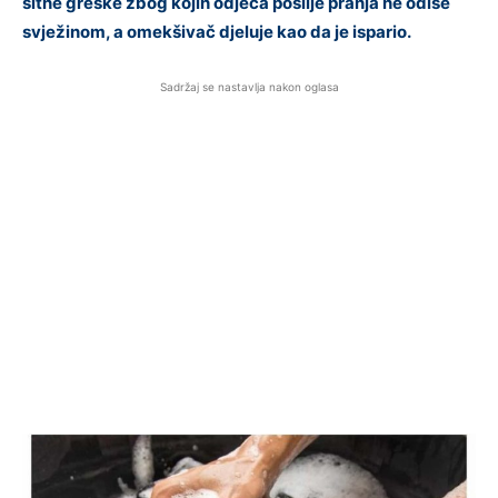
sitne greške zbog kojih odjeća poslije pranja ne odiše
svježinom, a omekšivač djeluje kao da je ispario.
Sadržaj se nastavlja nakon oglasa