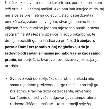
No, čak i kad sve to radimo kako treba, ponekad problem
leži dublje – u samoj mašini. Ako ona ima ustajao miris, taj
miris će se prenijeti na odjeću. Ostaci deterdženta i
omekšivača, zajedno s vlagom, stvaraju idealno tlo za
plijesan. Zato je važno jednom mjesečno pustiti prazan
program na 90 stepeni uz sirće ili sodu bikarbonu, te
detaljno očistiti gumu i ladicu za prašak.
Stručnjaci s
portala Dom i vrt (domivrt.ba) naglašavaju da je
redovno održavanje mašine jednako važno kao i samo
pranje
, jer sprječava kvarove i produžava vijek trajanja
uređaja.
Sve ovo vodi do zaključka da problem nikada nije
samo u jednom proizvodu, nego u načinu na koji ga
koristimo. Pravilna doza deterdženta, umjereno
korištenje omekšivača, odgovarajuća temperatura i
redovno čišćenje mašine – to su temelji svježeg i