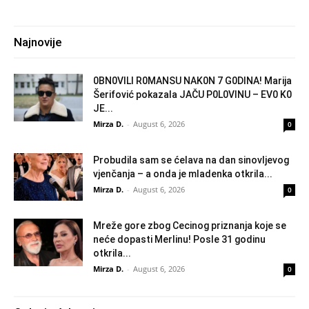
Najnovije
0BN0VlLl R0MANSU NAK0N 7 G0DlNA! Marija
Šerifović pokazala JAČU P0L0VINU – EV0 K0
JE...
Mirza D.
-
August 6, 2026
0
Probudila sam se ćelava na dan sinovljevog
vjenčanja – a onda je mladenka otkrila...
Mirza D.
-
August 6, 2026
0
Mreže gore zbog Cecinog priznanja koje se
neće dopasti Merlinu! Posle 31 godinu
otkrila...
Mirza D.
-
August 6, 2026
0