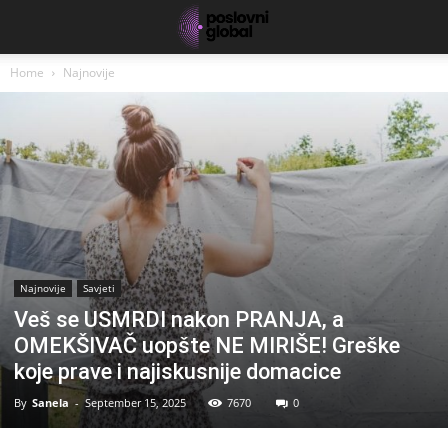
Home
Najnovije
Najnovije
Savjeti
Veš se USMRDI nakon PRANJA, a
OMEKŠIVAČ uopšte NE MIRIŠE! Greške
koje prave i najiskusnije domacice
By
Sanela
-
September 15, 2025
7670
0