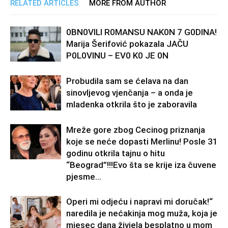
RELATED ARTICLES
MORE FROM AUTHOR
0BN0VlLl R0MANSU NAK0N 7 G0DlNA!
Marija Šerifović pokazala JAČU
P0L0VINU – EV0 K0 JE 0N
Probudila sam se ćelava na dan
sinovljevog vjenčanja – a onda je
mladenka otkrila što je zaboravila
Mreže gore zbog Cecinog priznanja
koje se neće dopasti Merlinu! Posle 31
godinu otkrila tajnu o hitu
“Beograd”!!!Evo šta se krije iza čuvene
pjesme...
Operi mi odjeću i napravi mi doručak!“
naredila je nećakinja mog muža, koja je
mjesec dana živjela besplatno u mom