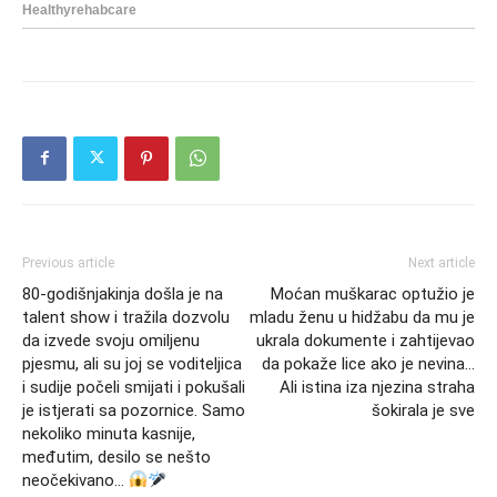
Previous article
Next article
80-godišnjakinja došla je na
Moćan muškarac optužio je
talent show i tražila dozvolu
mladu ženu u hidžabu da mu je
da izvede svoju omiljenu
ukrala dokumente i zahtijevao
pjesmu, ali su joj se voditeljica
da pokaže lice ako je nevina…
i sudije počeli smijati i pokušali
Ali istina iza njezina straha
je istjerati sa pozornice. Samo
šokirala je sve
nekoliko minuta kasnije,
međutim, desilo se nešto
neočekivano…