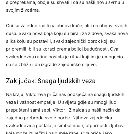
s preprekama, oboje su shvatili da su našli novu svrhu u
svojim životima.
Oni su zajedno radili na obnovi kuće, ali i na obnovi svojih
duša. Svaka nova boja koju su birali za zidove, svaka nova
slika koju su postavili, svaki zajednički obrok koji su
pripremili, bili su koraci prema boljoj budućnosti. Ova
svakodnevna rutina postala je ritual koji im je omogućio
da se zbliže i da izgrade zajedničke ciljeve.
Zaključak: Snaga ljudskih veza
Na kraju, Viktorova priča nas podsjeća na snagu ljudskih
veza i važnost empatije. U svijetu gdje su mnogi ljudi
prepušteni sami sebi, Viktor i Zinaida su našli način da
zajedno prebrode svoje borbe. Njihova zajednička
svakodnevica postala je simbol nade, otpornosti i ljubavi
koja može izliječiti i najdublje rane.
Ova priča, iako