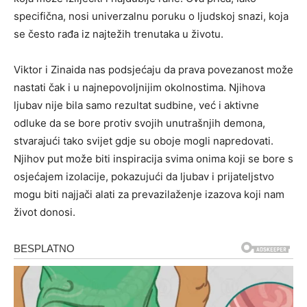
specifična, nosi univerzalnu poruku o ljudskoj snazi, koja
se često rađa iz najtežih trenutaka u životu.
Viktor i Zinaida nas podsjećaju da prava povezanost može
nastati čak i u najnepovoljnijim okolnostima. Njihova
ljubav nije bila samo rezultat sudbine, već i aktivne
odluke da se bore protiv svojih unutrašnjih demona,
stvarajući tako svijet gdje su oboje mogli napredovati.
Njihov put može biti inspiracija svima onima koji se bore s
osjećajem izolacije, pokazujući da ljubav i prijateljstvo
mogu biti najjači alati za prevazilaženje izazova koji nam
život donosi.