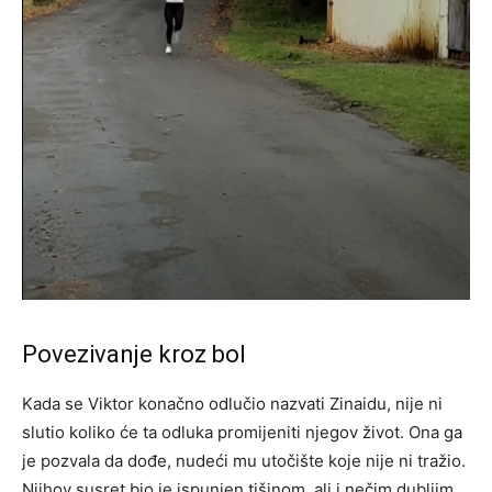
Povezivanje kroz bol
Kada se Viktor konačno odlučio nazvati Zinaidu, nije ni
slutio koliko će ta odluka promijeniti njegov život. Ona ga
je pozvala da dođe, nudeći mu utočište koje nije ni tražio.
Njihov susret bio je ispunjen tišinom, ali i nečim dubljim