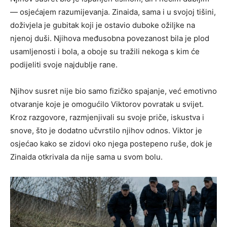
— osjećajem razumijevanja. Zinaida, sama i u svojoj tišini,
doživjela je gubitak koji je ostavio duboke ožiljke na
njenoj duši. Njihova međusobna povezanost bila je plod
usamljenosti i bola, a oboje su tražili nekoga s kim će
podijeliti svoje najdublje rane.
Njihov susret nije bio samo fizičko spajanje, već emotivno
otvaranje koje je omogućilo Viktorov povratak u svijet.
Kroz razgovore, razmjenjivali su svoje priče, iskustva i
snove, što je dodatno učvrstilo njihov odnos. Viktor je
osjećao kako se zidovi oko njega postepeno ruše, dok je
Zinaida otkrivala da nije sama u svom bolu.