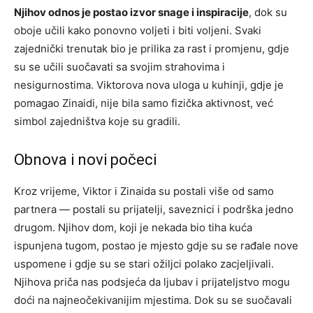
Njihov odnos je postao izvor snage i inspiracije
, dok su
oboje učili kako ponovno voljeti i biti voljeni. Svaki
zajednički trenutak bio je prilika za rast i promjenu, gdje
su se učili suočavati sa svojim strahovima i
nesigurnostima. Viktorova nova uloga u kuhinji, gdje je
pomagao Zinaidi, nije bila samo fizička aktivnost, već
simbol zajedništva koje su gradili.
Obnova i novi počeci
Kroz vrijeme, Viktor i Zinaida su postali više od samo
partnera — postali su prijatelji, saveznici i podrška jedno
drugom. Njihov dom, koji je nekada bio tiha kuća
ispunjena tugom, postao je mjesto gdje su se rađale nove
uspomene i gdje su se stari ožiljci polako zacjeljivali.
Njihova priča nas podsjeća da ljubav i prijateljstvo mogu
doći na najneočekivanijim mjestima. Dok su se suočavali