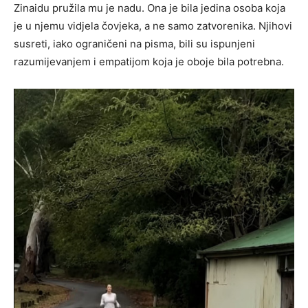
Zinaidu pružila mu je nadu. Ona je bila jedina osoba koja
je u njemu vidjela čovjeka, a ne samo zatvorenika. Njihovi
susreti, iako ograničeni na pisma, bili su ispunjeni
razumijevanjem i empatijom koja je oboje bila potrebna.