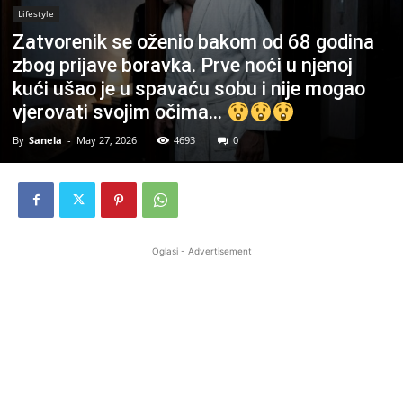
Lifestyle
Zatvorenik se oženio bakom od 68 godina
zbog prijave boravka. Prve noći u njenoj
kući ušao je u spavaću sobu i nije mogao
vjerovati svojim očima…
By
Sanela
-
May 27, 2026
4693
0
Oglasi - Advertisement