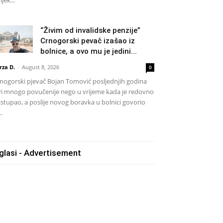
ijek...
“Živim od invalidske penzije”
Crnogorski pevač izašao iz
bolnice, a ovo mu je jedini...
rza D.
-
August 8, 2026
0
nogorski pjevač Bojan Tomović posljednjih godina
vi mnogo povučenije nego u vrijeme kada je redovno
stupao, a poslije novog boravka u bolnici govorio
..
glasi - Advertisement