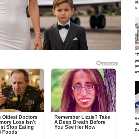
BE
iz
“Ž
pe
pe
ov
Ak
JM
Ov