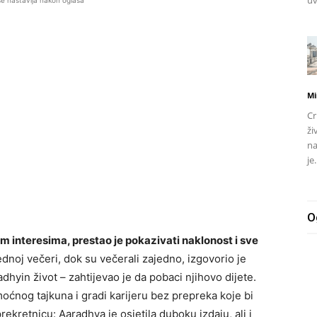
uv
se nastavlja nakon oglasa
Mi
Cr
ži
na
je.
O
m interesima, prestao je pokazivati naklonost i sve
dnoj večeri, dok su večerali zajedno, izgovorio je
dhyin život – zahtijevao je da pobaci njihovo dijete.
moćnog tajkuna i gradi karijeru bez prepreka koje bi
prekretnicu: Aaradhya je osjetila duboku izdaju, ali i