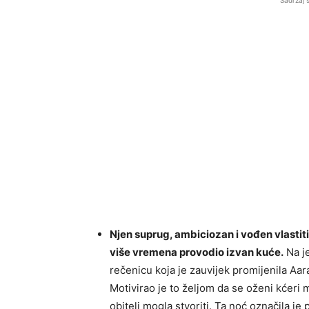
Sadržaj 
Njen suprug, ambiciozan i vođen vlastiti
više vremena provodio izvan kuće.
Na je
rečenicu koja je zauvijek promijenila Aara
Motivirao je to željom da se oženi kćeri 
obitelj mogla stvoriti. Ta noć označila je 