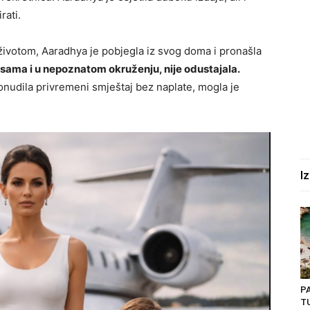
rati.
životom, Aaradhya je pobjegla iz svog doma i pronašla
a sama i u nepoznatom okruženju, nije odustajala.
ponudila privremeni smještaj bez naplate, mogla je
I
P
T