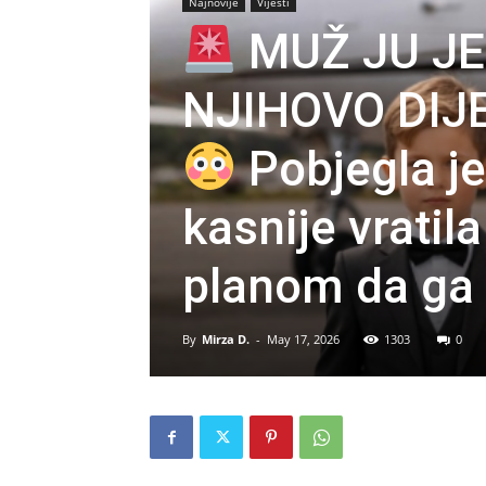
Najnovije
Vijesti
MUŽ JU JE
NJIHOVO DIJ
Pobjegla j
kasnije vratil
planom da ga 
By
Mirza D.
-
May 17, 2026
1303
0