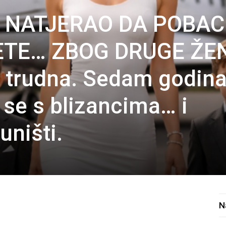
 NATJERAO DA POBAC
ETE… ZBOG DRUGE ŽE
e trudna. Sedam godin
a se s blizancima… i
uništi.
N