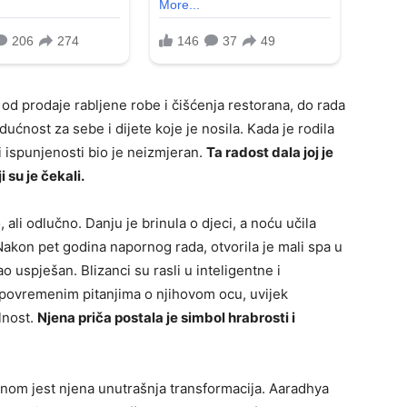
od prodaje rabljene robe i čišćenja restorana, do rada
dućnost za sebe i dijete koje je nosila. Kada je rodila
 i ispunjenosti bio je neizmjeran.
Ta radost dala joj je
 su je čekali.
 ali odlučno. Danju je brinula o djeci, a noću učila
 Nakon pet godina napornog rada, otvorila je mali spa u
uspješan. Blizanci su rasli u inteligentne i
povremenim pitanjima o njihovom ocu, uvijek
lnost.
Njena priča postala je simbol hrabrosti i
vnom jest njena unutrašnja transformacija. Aaradhya