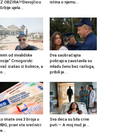
Z OBZIRA!!!Devojčicu
istina o njemu...
 Srbije ujela...
ivim od invalidske
Dva saobraćajna
nzije” Crnogorski
policajca zaustavila su
vač izašao iz bolnice, a
mladu ženu bez razloga,
o...
pribili je...
o imate ova 3 broja u
Sva deca su bila crne
BG, pravi ste srećnici:
puti — A moj muž je...
e...