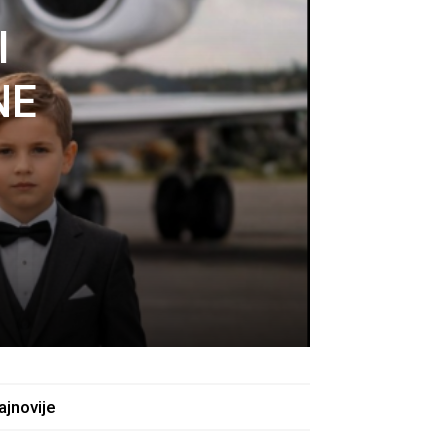
I
NE
a
ajnovije