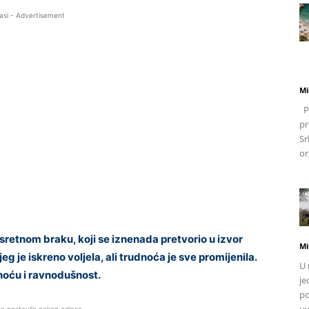
asi - Advertisement
Mi
Po
pr
Sr
or
retnom braku, koji se iznenada pretvorio u izvor
Mi
g je iskreno voljela, ali trudnoća je sve promijenila.
U 
dnoću i ravnodušnost.
je
po