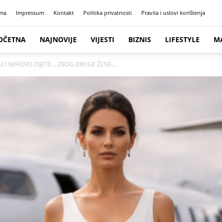
ma
Impressum
Kontakt
Politika privatnosti
Pravila i uslovi korištenja
OČETNA
NAJNOVIJE
VIJESTI
BIZNIS
LIFESTYLE
M
CI NJIHOVO DIJETE… ZBOG DRUGE ŽENE...