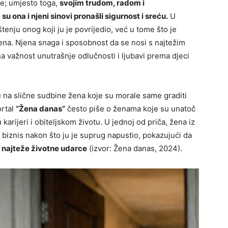
ije; umjesto toga,
svojim trudom, radom i
u ona i njeni sinovi pronašli sigurnost i sreću.
U
štenju onog koji ju je povrijedio, već u tome što je
ena. Njena snaga i sposobnost da se nosi s najtežim
a važnost unutrašnje odlučnosti i ljubavi prema djeci
na slične sudbine žena koje su morale same graditi
ortal
“Žena danas”
često piše o ženama koje su unatoč
arijeri i obiteljskom životu. U jednoj od priča, žena iz
ti biznis nakon što ju je suprug napustio, pokazujući da
i najteže životne udarce
(izvor: Žena danas, 2024).