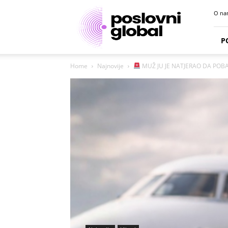
Poslovni
O na
portal
P
Home
Najnovije
MUŽ JU JE NATJERAO DA POBA