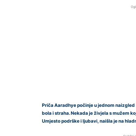
Ogl
Priča Aaradhye počinje u jednom naizgled s
bola i straha. Nekada je živjela s mužem koje
Umjesto podrške i ljubavi, naišla je na hla