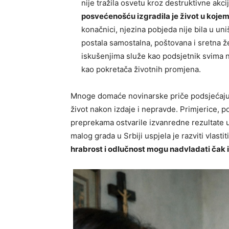
nije tražila osvetu kroz destruktivne akc
posvećenošću izgradila je život u kojem s
konačnici, njezina pobjeda nije bila u uni
postala samostalna, poštovana i sretna ž
iskušenjima služe kao podsjetnik svima n
kao pokretača životnih promjena.
Mnoge domaće novinarske priče podsjećaju 
život nakon izdaje i nepravde. Primjerice, p
preprekama ostvarile izvanredne rezultate u k
malog grada u Srbiji uspjela je razviti vlasti
hrabrost i odlučnost mogu nadvladati čak 