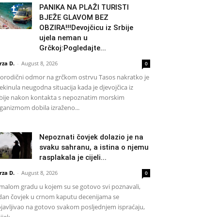
PANIKA NA PLAŽI TURISTI
BJEŽE GLAVOM BEZ
OBZIRA!!!Devojčicu iz Srbije
ujela neman u
Grčkoj:Pogledajte...
rza D.
-
August 8, 2026
0
rodični odmor na grčkom ostrvu Tasos nakratko je
ekinula neugodna situacija kada je djevojčica iz
bije nakon kontakta s nepoznatim morskim
ganizmom dobila izraženo...
Nepoznati čovjek dolazio je na
svaku sahranu, a istina o njemu
rasplakala je cijeli...
rza D.
-
August 8, 2026
0
malom gradu u kojem su se gotovo svi poznavali,
dan čovjek u crnom kaputu decenijama se
javljivao na gotovo svakom posljednjem ispraćaju,