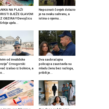
ANIKA NA PLAŽI
Nepoznati čovjek dolazio
URISTI BJEŽE GLAVOM
je na svaku sahranu, a
Z OBZIRA!!!Devojčicu
istina o njemu...
 Srbije ujela...
ivim od invalidske
Dva saobraćajna
nzije” Crnogorski
policajca zaustavila su
vač izašao iz bolnice, a
mladu ženu bez razloga,
o...
pribili je...