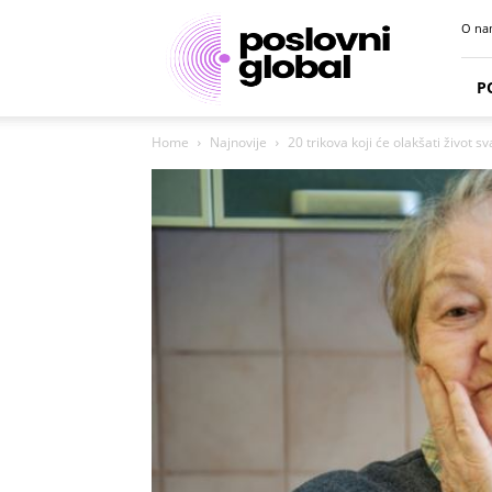
Poslovni
O na
portal
P
Home
Najnovije
20 trikova koji će olakšati život 