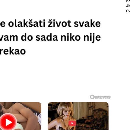
Ak
JM
Ov