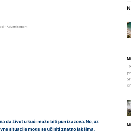
N
asi - Advertisement
Mi
Po
pr
Sr
or
a da život u kući može biti pun izazova. No, uz
Mi
ne situacije mogu se učiniti znatno lakšima.