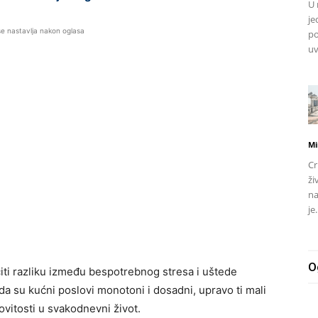
U 
je
se nastavlja nakon oglasa
po
uv
Mi
Cr
ži
na
je.
O
ti razliku između bespotrebnog stresa i uštede
a su kućni poslovi monotoni i dosadni, upravo ti mali
ovitosti u svakodnevni život.