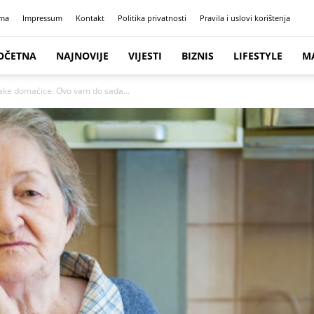
ma
Impressum
Kontakt
Politika privatnosti
Pravila i uslovi korištenja
OČETNA
NAJNOVIJE
VIJESTI
BIZNIS
LIFESTYLE
M
svake domaćice: Ovo vam do sada...