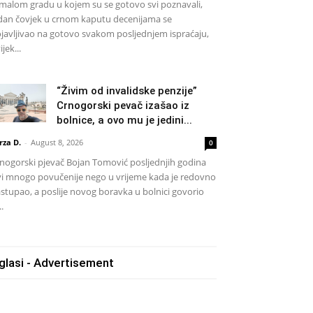
malom gradu u kojem su se gotovo svi poznavali,
dan čovjek u crnom kaputu decenijama se
javljivao na gotovo svakom posljednjem ispraćaju,
ijek...
“Živim od invalidske penzije”
Crnogorski pevač izašao iz
bolnice, a ovo mu je jedini...
rza D.
-
August 8, 2026
0
nogorski pjevač Bojan Tomović posljednjih godina
vi mnogo povučenije nego u vrijeme kada je redovno
stupao, a poslije novog boravka u bolnici govorio
..
glasi - Advertisement