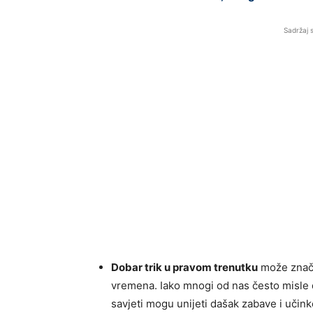
Sadržaj 
Dobar trik u pravom trenutku
može znači
vremena. Iako mnogi od nas često misle d
savjeti mogu unijeti dašak zabave i učink