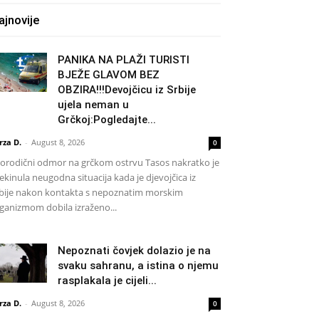
ajnovije
PANIKA NA PLAŽI TURISTI
BJEŽE GLAVOM BEZ
OBZIRA!!!Devojčicu iz Srbije
ujela neman u
Grčkoj:Pogledajte...
rza D.
-
August 8, 2026
0
rodični odmor na grčkom ostrvu Tasos nakratko je
ekinula neugodna situacija kada je djevojčica iz
bije nakon kontakta s nepoznatim morskim
ganizmom dobila izraženo...
Nepoznati čovjek dolazio je na
svaku sahranu, a istina o njemu
rasplakala je cijeli...
rza D.
-
August 8, 2026
0