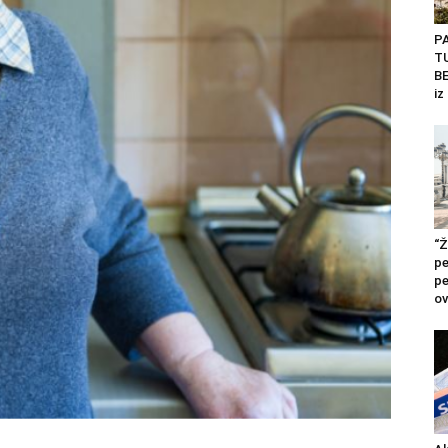
P
T
BE
iz
“Ž
pe
pe
ov