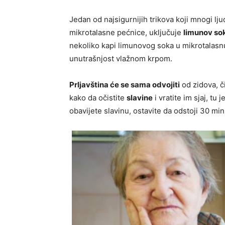
Jedan od najsigurnijih trikova koji mnogi lju
mikrotalasne pećnice, uključuje
limunov sok
nekoliko kapi limunovog soka u mikrotalasnu,
unutrašnjost vlažnom krpom.
Prljavština će se sama odvojiti
od zidova, či
kako da očistite
slavine
i vratite im sjaj, tu
obavijete slavinu, ostavite da odstoji 30 min