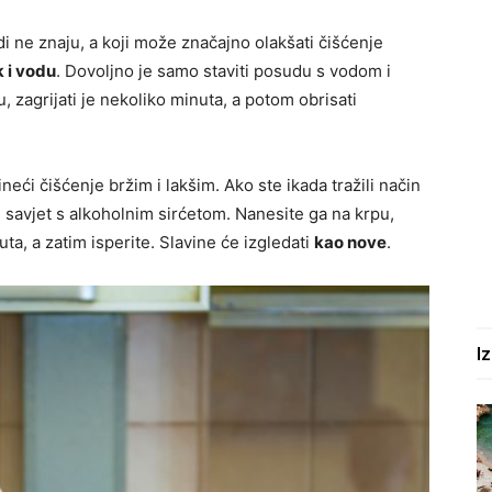
di ne znaju, a koji može značajno olakšati čišćenje
 i vodu
. Dovoljno je samo staviti posudu s vodom i
 zagrijati je nekoliko minuta, a potom obrisati
neći čišćenje bržim i lakšim. Ako ste ikada tražili način
 je savjet s alkoholnim sirćetom. Nanesite ga na krpu,
uta, a zatim isperite. Slavine će izgledati
kao nove
.
I