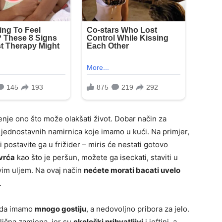
enje ono što može olakšati život. Dobar način za
 jednostavnih namirnica koje imamo u kući. Na primjer,
i postavite ga u frižider – miris će nestati gotovo
vrća
kao što je peršun, možete ga iseckati, staviti u
vim uljem. Na ovaj način
nećete morati bacati uvelo
.
ada imamo
mnogo gostiju
, a nedovoljno pribora za jelo.
dlična zamjena, jer su
ekološki prihvatljivi
i jeftini, a