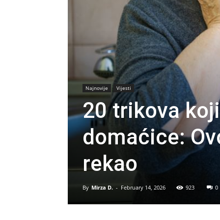
Najnovije
Vijesti
20 trikova koj
domaćice: Ovo
rekao
By
Mirza D.
-
February 14, 2026
923
0