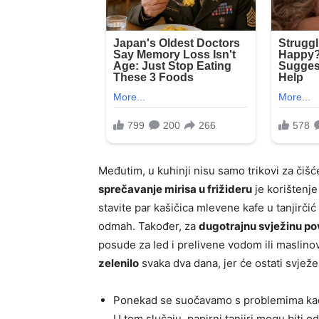
Međutim, u kuhinji nisu samo trikovi za čišć
sprečavanje mirisa u frižideru
je korištenje
stavite par kašičica mlevene kafe u tanjirčić 
odmah. Također, za
dugotrajnu svježinu po
posude za led i prelivene vodom ili maslino
zelenilo
svaka dva dana, jer će ostati svježe
Ponekad se suočavamo s problemima k
U tom slučaju, papirni tanjiri mogu biti o