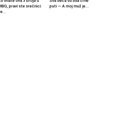
o imate ova 3 broja u
Sva deca su bila crne
BG, pravi ste srećnici:
puti — A moj muž je...
e...