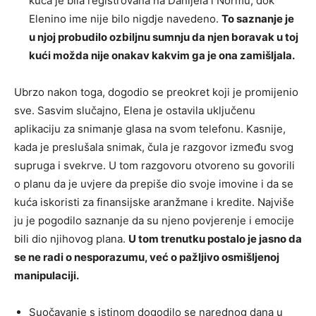
kuća je bila registrovana na Danijela i Normu, dok
Elenino ime nije bilo nigdje navedeno.
To saznanje je
u njoj probudilo ozbiljnu sumnju da njen boravak u toj
kući možda nije onakav kakvim ga je ona zamišljala.
Ubrzo nakon toga, dogodio se preokret koji je promijenio
sve. Sasvim slučajno, Elena je ostavila uključenu
aplikaciju za snimanje glasa na svom telefonu. Kasnije,
kada je preslušala snimak, čula je razgovor između svog
supruga i svekrve. U tom razgovoru otvoreno su govorili
o planu da je uvjere da prepiše dio svoje imovine i da se
kuća iskoristi za finansijske aranžmane i kredite. Najviše
ju je pogodilo saznanje da su njeno povjerenje i emocije
bili dio njihovog plana.
U tom trenutku postalo je jasno da
se ne radi o nesporazumu, već o pažljivo osmišljenoj
manipulaciji.
Suočavanje s istinom dogodilo se narednog dana u