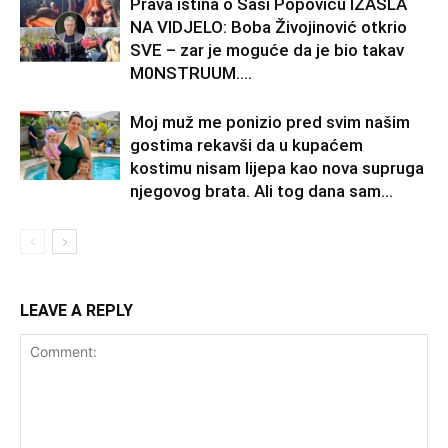
Prava istina o Saši Popoviću IZAŠLA
NA VIDJELO: Boba Živojinović otkrio
SVE – zar je moguće da je bio takav
M0NSTRUUM….
Moj muž me ponizio pred svim našim
gostima rekavši da u kupaćem
kostimu nisam lijepa kao nova supruga
njegovog brata. Ali tog dana sam...
LEAVE A REPLY