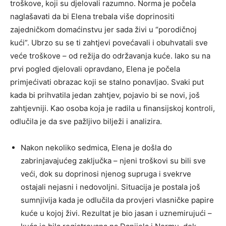
troškove, koji su djelovali razumno. Norma je počela
naglašavati da bi Elena trebala više doprinositi
zajedničkom domaćinstvu jer sada živi u “porodičnoj
kući”. Ubrzo su se ti zahtjevi povećavali i obuhvatali sve
veće troškove – od režija do održavanja kuće. Iako su na
prvi pogled djelovali opravdano, Elena je počela
primjećivati obrazac koji se stalno ponavljao. Svaki put
kada bi prihvatila jedan zahtjev, pojavio bi se novi, još
zahtjevniji. Kao osoba koja je radila u finansijskoj kontroli,
odlučila je da sve pažljivo bilježi i analizira.
Nakon nekoliko sedmica, Elena je došla do
zabrinjavajućeg zaključka – njeni troškovi su bili sve
veći, dok su doprinosi njenog supruga i svekrve
ostajali nejasni i nedovoljni. Situacija je postala još
sumnjivija kada je odlučila da provjeri vlasničke papire
kuće u kojoj živi. Rezultat je bio jasan i uznemirujući –