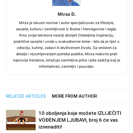
Mirza D.
Mirza je iskusni novinar i autor specijalizovan za lifestyle,
savjete, kulturu i zanimljivosti iz Bosne i Hercegovine i regije.
Kroz svoje tekstove nastoji donijeti čitateljima inspiraciju,
praktične savjete i uvide u svakodnevne teme – bilo da je riječ o
zdravlju, kuhinji, zabavi ili društvenom životu. Sa smislom za
detalje i razumijevanjem potreba publike, Mirza redovno prati
najnovije trendove, istražuje zanimljive priče i piše sadržaj koji je
informativan, zanimljiv i pouzdan.
RELATED ARTICLES
MORE FROM AUTHOR
10 oboljenja koje možete IZLIJEČITI
VOĐENJEM LJUBAVI, broj 6 će vas
iznenaditi!