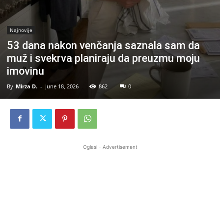
Najnovije
53 dana nakon venčanja saznala sam da
muž i svekrva planiraju da preuzmu moju
imovinu
By
Mirza D.
-
June 18, 2026
862
0
Oglasi - Advertisement