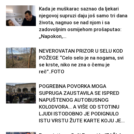
Kada je muškarac saznao da ljekari
njegovoj supruzi daju još samo tri dana
života, nagnuo se nad njom i sa
zadovoljnim osmijehom prošaputao:
„Napokon,...
NEVEROVATAN PRIZOR U SELU KOD
POŽEGE “Celo selo je na nogama, svi
se krste, niko ne zna o čemu je
reč”..FOTO
POGREBNA POVORKA MOGA
SUPRUGA ZAUSTAVILA SE ISPRED
NAPUŠTENOG AUTOBUSNOG
KOLODVORA… A VIŠE OD STOTINU
LJUDI ISTODOBNO JE PODIGNULO
ISTU VRSTU ŽUTE KARTE KOJU JE...