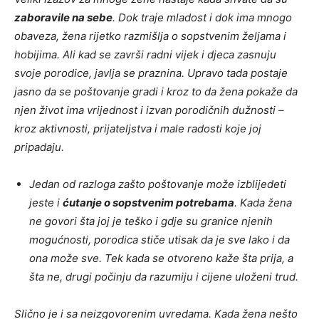
zaboravile na sebe
. Dok traje mladost i dok ima mnogo
obaveza, žena rijetko razmišlja o sopstvenim željama i
hobijima. Ali kad se završi radni vijek i djeca zasnuju
svoje porodice, javlja se praznina. Upravo tada postaje
jasno da se poštovanje gradi i kroz to da žena pokaže da
njen život ima vrijednost i izvan porodičnih dužnosti –
kroz aktivnosti, prijateljstva i male radosti koje joj
pripadaju.
Jedan od razloga zašto poštovanje može izblijedeti
jeste i
ćutanje o sopstvenim potrebama
. Kada žena
ne govori šta joj je teško i gdje su granice njenih
mogućnosti, porodica stiče utisak da je sve lako i da
ona može sve. Tek kada se otvoreno kaže šta prija, a
šta ne, drugi počinju da razumiju i cijene uloženi trud.
Slično je i sa neizgovorenim uvredama. Kada žena nešto