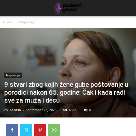
Home
Najnovije
Najnovije
9 stvari zbog kojih žene gube poštovanje u
porodici nakon 65. godine: Čak i kada radi
sve za muža i decu
By
Sanela
-
September 23, 2025
6363
0