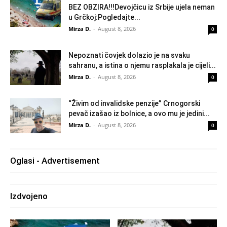
BEZ OBZIRA!!!Devojčicu iz Srbije ujela neman
u Grčkoj:Pogledajte...
Mirza D.
-
August 8, 2026
0
Nepoznati čovjek dolazio je na svaku
sahranu, a istina o njemu rasplakala je cijeli...
Mirza D.
-
August 8, 2026
0
“Živim od invalidske penzije” Crnogorski
pevač izašao iz bolnice, a ovo mu je jedini...
Mirza D.
-
August 8, 2026
0
Oglasi - Advertisement
Izdvojeno