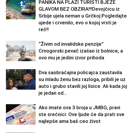
PANIKA NA PLAŽI TURISTI BJEŽE
GLAVOM BEZ OBZIRA!!!Devojčicu iz
Srbije ujela neman u Grčkoj:Pogledajte
ujede i crvenilo, evo o kojoj vrsti je
reč!!
“Živim od invalidske penzije”
Crnogorski pevač izašao iz bolnice, a
ovo mu je jedini izvor prihoda
Dva saobraćajna policajca zaustavila
su mladu ženu bez razloga, pribili je uz
auto i grubo stavili joj lisice. Ali kada joj
je jedan od...
Ako imate ova 3 broja u JMBG, pravi
ste srećnici: Ove ljude će da prati sve
najlepše ama baš ceo život