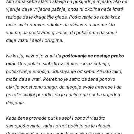
Ako žena sebe stalno stavlja na posljednje mjesto, ako ne
vjeruje da je vrijedna pažnje, onda ni okolina neće imati
razloga da je drugačije gleda. Poštovanje se rađa kroz
male svakodnevne odluke: da uživamo u onome što
volimo, da postavimo granice, da pokažemo da smo i
dalje važni i sebi i drugima.
Na kraju, važno je znati da
poštovanje ne nestaje preko
noći
. Ono polako slabi kroz sitnice – kroz ćutanje,
potiskivanje emocija, odustajanje od sebe. Ali isto tako,
može da se vrati. Potrebno je samo da žena ponovo
otkrije sopstvenu snagu, da njeguje svoje interese i da
pokaže svojoj porodici da je i dalje ona osoba vrijedna
divljenja.
Kada žena pronađe put ka sebi i obnovi vlastito
samopoštovanje, tada i drugi počinju da je gledaju
drugačijim očima – ne samo kao majku ili baku, već kao