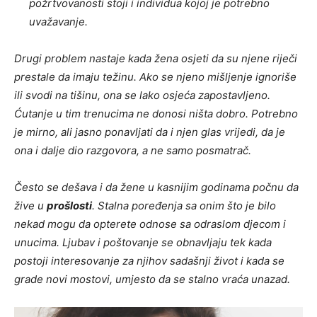
požrtvovanosti stoji i individua kojoj je potrebno
uvažavanje.
Drugi problem nastaje kada žena osjeti da su njene riječi
prestale da imaju težinu. Ako se njeno mišljenje ignoriše
ili svodi na tišinu, ona se lako osjeća zapostavljeno.
Ćutanje u tim trenucima ne donosi ništa dobro. Potrebno
je mirno, ali jasno ponavljati da i njen glas vrijedi, da je
ona i dalje dio razgovora, a ne samo posmatrač.
Često se dešava i da žene u kasnijim godinama počnu da
žive u
prošlosti
. Stalna poređenja sa onim što je bilo
nekad mogu da opterete odnose sa odraslom djecom i
unucima. Ljubav i poštovanje se obnavljaju tek kada
postoji interesovanje za njihov sadašnji život i kada se
grade novi mostovi, umjesto da se stalno vraća unazad.