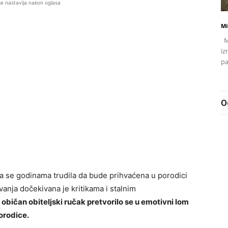
se nastavlja nakon oglasa
Mi
Mj
iz
pa
O
ja se godinama trudila da bude prihvaćena u porodici
vanja dočekivana je kritikama i stalnim
i običan obiteljski ručak pretvorilo se u emotivni lom
orodice.