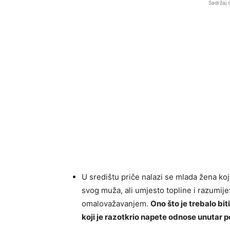
Sadržaj 
U središtu priče nalazi se mlada žena ko
svog muža, ali umjesto topline i razumije
omalovažavanjem.
Ono što je trebalo bit
koji je razotkrio napete odnose unutar p