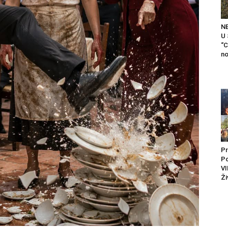
N
U
“C
no
Pr
P
VI
Ži