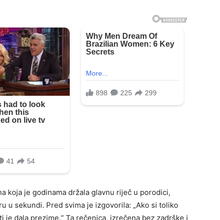
na koja je godinama držala glavnu riječ u porodici,
u u sekundi. Pred svima je izgovorila: „Ako si toliko
i je dala prezime.“ Ta rečenica, izrečena bez zadrške i