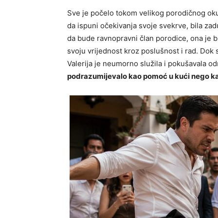
Sve je počelo tokom velikog porodičnog okup
da ispuni očekivanja svoje svekrve, bila zad
da bude ravnopravni član porodice, ona je bi
svoju vrijednost kroz poslušnost i rad. Dok s
Valerija je neumorno služila i pokušavala o
podrazumijevalo kao pomoć u kući nego ka