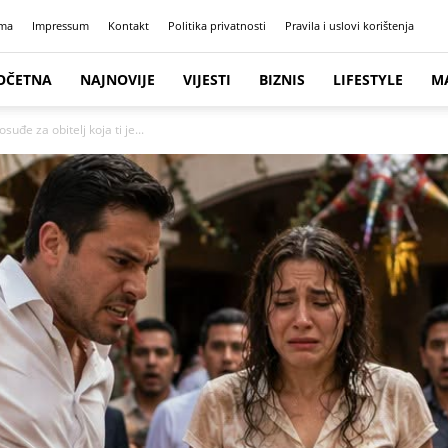
ma
Impressum
Kontakt
Politika privatnosti
Pravila i uslovi korištenja
OČETNA
NAJNOVIJE
VIJESTI
BIZNIS
LIFESTYLE
M
suđe za obitelj koja ti je...