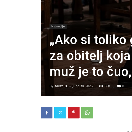
Najnovije
„Ako si toliko
za obitelj koja
muž je to čuo,
By
Mirza D.
-
June 30, 2026
560
0