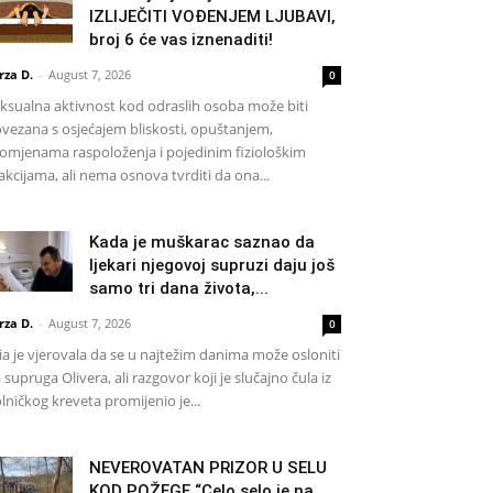
IZLIJEČITI VOĐENJEM LJUBAVI,
broj 6 će vas iznenaditi!
rza D.
-
August 7, 2026
0
ksualna aktivnost kod odraslih osoba može biti
vezana s osjećajem bliskosti, opuštanjem,
omjenama raspoloženja i pojedinim fiziološkim
akcijama, ali nema osnova tvrditi da ona...
Kada je muškarac saznao da
ljekari njegovoj supruzi daju još
samo tri dana života,...
rza D.
-
August 7, 2026
0
a je vjerovala da se u najtežim danima može osloniti
 supruga Olivera, ali razgovor koji je slučajno čula iz
lničkog kreveta promijenio je...
NEVEROVATAN PRIZOR U SELU
KOD POŽEGE “Celo selo je na