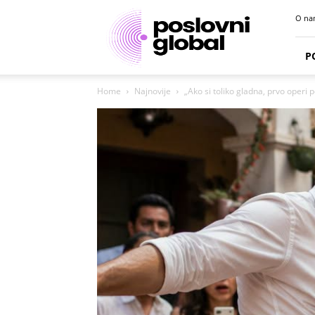
Poslovni
O na
portal
P
Home
Najnovije
„Ako si toliko gladna, prvo operi po