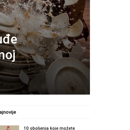
suđe
moj
ajnovije
10 oboljenja koje možete