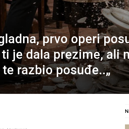
 gladna, prvo operi po
 ti je dala prezime, ali 
 te razbio posuđe..„
N