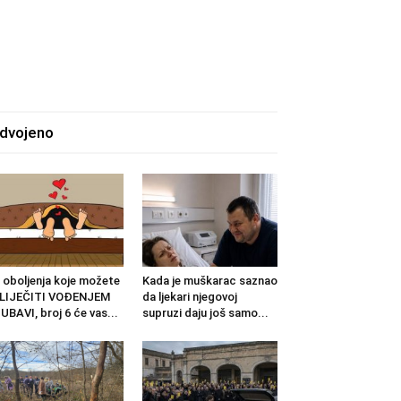
zdvojeno
 oboljenja koje možete
Kada je muškarac saznao
ZLIJEČITI VOĐENJEM
da ljekari njegovoj
UBAVI, broj 6 će vas...
supruzi daju još samo...