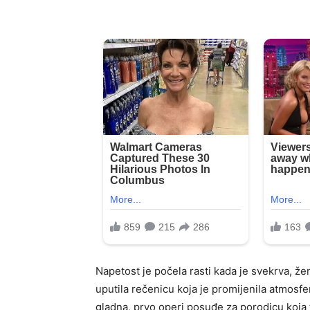
Napetost je počela rasti kada je svekrva, že
uputila rečenicu koja je promijenila atmosfer
gladna, prvo operi posuđe za porodicu koja t