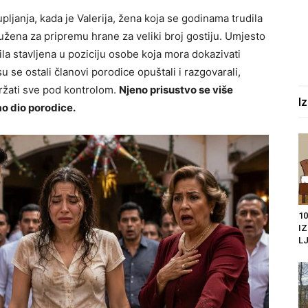
ljanja, kada je Valerija, žena koja se godinama trudila
užena za pripremu hrane za veliki broj gostiju. Umjesto
la stavljena u poziciju osobe koja mora dokazivati
u se ostali članovi porodice opuštali i razgovarali,
držati sve pod kontrolom.
Njeno prisustvo se više
I
o dio porodice.
10
I
LJ