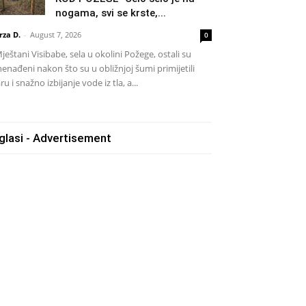
nogama, svi se krste,...
rza D.
-
August 7, 2026
0
eštani Visibabe, sela u okolini Požege, ostali su
nenađeni nakon što su u obližnjoj šumi primijetili
ru i snažno izbijanje vode iz tla, a...
glasi - Advertisement