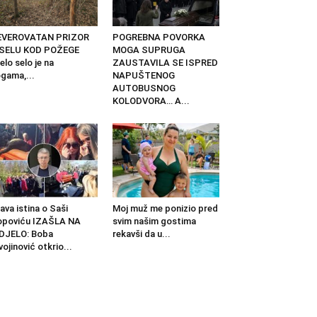
EVEROVATAN PRIZOR
POGREBNA POVORKA
 SELU KOD POŽEGE
MOGA SUPRUGA
elo selo je na
ZAUSTAVILA SE ISPRED
gama,...
NAPUŠTENOG
AUTOBUSNOG
KOLODVORA… A...
ava istina o Saši
Moj muž me ponizio pred
opoviću IZAŠLA NA
svim našim gostima
DJELO: Boba
rekavši da u...
vojinović otkrio...