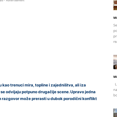
asi - Advertisement
Mi
Se
po
pr
re
Mi
Li
kao trenuci mira, topline i zajedništva, ali iza
na
e odvijaju potpuno drugačije scene. Upravo jedna
bo
n razgovor može prerasti u dubok porodični konflikt