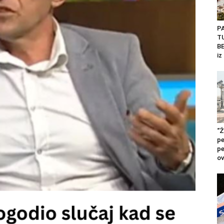
P
T
BE
iz
“Ž
pe
pe
ov