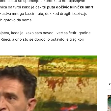
o ime često se spominje u kontekstu neobjašnjivih
nica da tvrdi kako je čak
tri puta doživio kliničku smrt
i
skustva mnoge fasciniraju, dok kod drugih izazivaju
nih gotovo da nema.
njstvu, kada je, kako sam navodi, već sa četiri godine
Rijeci, a ono što se dogodilo ostavilo je trag koji
I