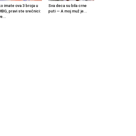
o imate ova 3 broja u
Sva deca su bila crne
BG, pravi ste srećnici:
puti — A moj muž je...
e...