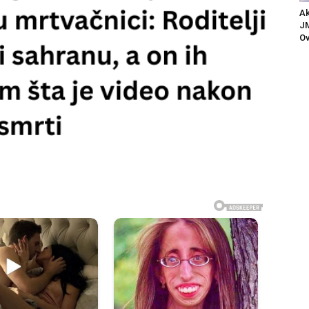
Ak
JM
Ov