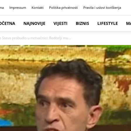
ma
Impressum
Kontakt
Politika privatnosti
Pravila i uslovi korištenja
OČETNA
NAJNOVIJE
VIJESTI
BIZNIS
LIFESTYLE
M
 Stevo probudio u mrtvačnici: Roditelji mu...