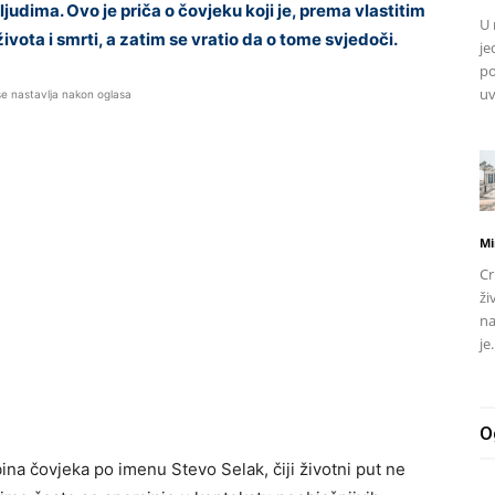
judima. Ovo je priča o čovjeku koji je, prema vlastitim
U 
ivota i smrti, a zatim se vratio da o tome svjedoči.
je
po
uv
se nastavlja nakon oglasa
Mi
Cr
ži
na
je.
O
na čovjeka po imenu Stevo Selak, čiji životni put ne