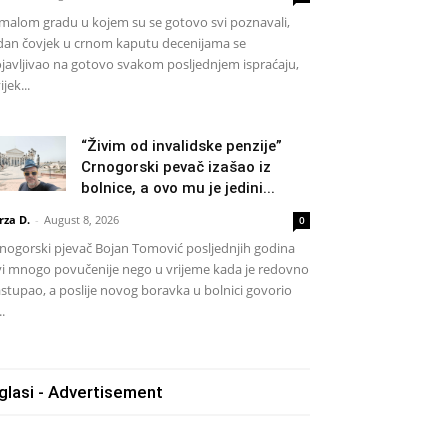
malom gradu u kojem su se gotovo svi poznavali,
dan čovjek u crnom kaputu decenijama se
javljivao na gotovo svakom posljednjem ispraćaju,
ijek...
“Živim od invalidske penzije”
Crnogorski pevač izašao iz
bolnice, a ovo mu je jedini...
rza D.
-
August 8, 2026
0
nogorski pjevač Bojan Tomović posljednjih godina
vi mnogo povučenije nego u vrijeme kada je redovno
stupao, a poslije novog boravka u bolnici govorio
..
glasi - Advertisement