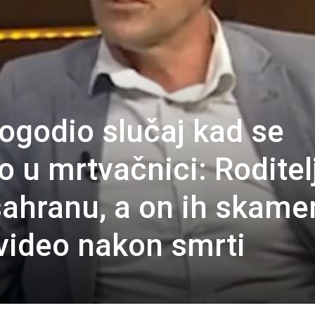
pogodio slučaj kad se
 u mrtvačnici: Roditelj
ahranu, a on ih skame
 video nakon smrti