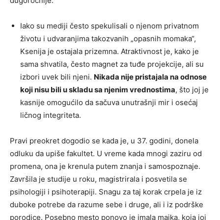
dugoročnije.
Iako su mediji često spekulisali o njenom privatnom
životu i udvaranjima takozvanih „opasnih momaka“,
Ksenija je ostajala prizemna. Atraktivnost je, kako je
sama shvatila, često magnet za tuđe projekcije, ali su
izbori uvek bili njeni.
Nikada nije pristajala na odnose
koji nisu bili u skladu sa njenim vrednostima
, što joj je
kasnije omogućilo da sačuva unutrašnji mir i osećaj
ličnog integriteta.
Pravi preokret dogodio se kada je, u 37. godini, donela
odluku da upiše fakultet. U vreme kada mnogi zaziru od
promena, ona je krenula putem znanja i samospoznaje.
Završila je studije u roku, magistrirala i posvetila se
psihologiji i psihoterapiji. Snagu za taj korak crpela je iz
duboke potrebe da razume sebe i druge, ali i iz podrške
porodice. Posebno mesto ponovo je imala majka, koja joj