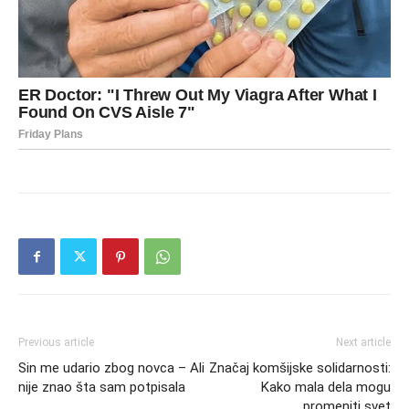
Previous article
Next article
Sin me udario zbog novca – Ali
Značaj komšijske solidarnosti:
nije znao šta sam potpisala
Kako mala dela mogu
promeniti svet