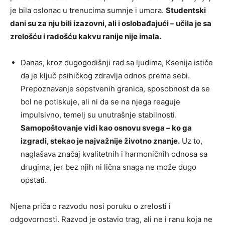
je bila oslonac u trenucima sumnje i umora.
Studentski
dani su za nju bili izazovni, ali i oslobađajući – učila je sa
zrelošću i radošću kakvu ranije nije imala.
Danas, kroz dugogodišnji rad sa ljudima, Ksenija ističe
da je ključ psihičkog zdravlja odnos prema sebi.
Prepoznavanje sopstvenih granica, sposobnost da se
bol ne potiskuje, ali ni da se na njega reaguje
impulsivno, temelj su unutrašnje stabilnosti.
Samopoštovanje vidi kao osnovu svega – ko ga
izgradi, stekao je najvažnije životno znanje.
Uz to,
naglašava značaj kvalitetnih i harmoničnih odnosa sa
drugima, jer bez njih ni lična snaga ne može dugo
opstati.
Njena priča o razvodu nosi poruku o zrelosti i
odgovornosti. Razvod je ostavio trag, ali ne i ranu koja ne