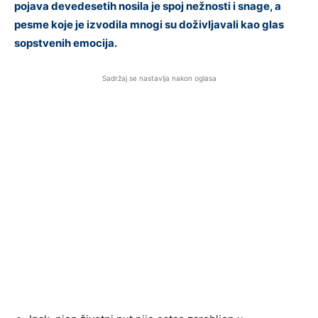
pojava devedesetih nosila je spoj nežnosti i snage, a
pesme koje je izvodila mnogi su doživljavali kao glas
sopstvenih emocija.
Sadržaj se nastavlja nakon oglasa