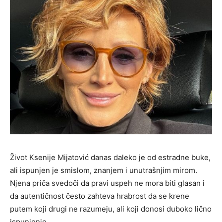
Život Ksenije Mijatović danas daleko je od estradne buke,
ali ispunjen je smislom, znanjem i unutrašnjim mirom.
Njena priča svedoči da pravi uspeh ne mora biti glasan i
da autentičnost često zahteva hrabrost da se krene
putem koji drugi ne razumeju, ali koji donosi duboko lično
ispunjenje