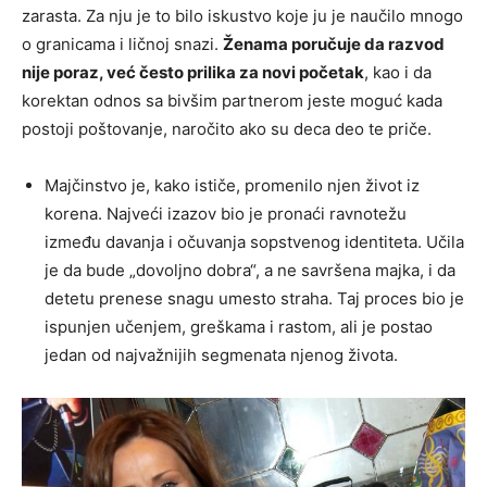
zarasta. Za nju je to bilo iskustvo koje ju je naučilo mnogo
o granicama i ličnoj snazi.
Ženama poručuje da razvod
nije poraz, već često prilika za novi početak
, kao i da
korektan odnos sa bivšim partnerom jeste moguć kada
postoji poštovanje, naročito ako su deca deo te priče.
Majčinstvo je, kako ističe, promenilo njen život iz
korena. Najveći izazov bio je pronaći ravnotežu
između davanja i očuvanja sopstvenog identiteta. Učila
je da bude „dovoljno dobra“, a ne savršena majka, i da
detetu prenese snagu umesto straha. Taj proces bio je
ispunjen učenjem, greškama i rastom, ali je postao
jedan od najvažnijih segmenata njenog života.