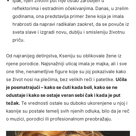
Ipak, njen životni put nije ostao zarobljen u
reflektorima i estradnim očekivanjima. Danas, u zrelim
godinama, ona predstavlja primer žene koja je imala
hrabrosti da napravi radikalan zaokret, da se povuče iz
sveta slave i izgradi novu, dublju i smisleniju životnu
priču.
Od najranijeg detinjstva, Kseniju su oblikovale žene iz
njene porodice. Najsnažniji uticaj imala je majka, ali i sve
one tihe, nenametljive figure koje su joj pokazivale kako
se život nosi na plećima, bez velikih reči i patetike.
Učila
je posmatrajući – kako se ćuti kada boli, kako se ne
odustaje i kako se ostaje veran sebi čak i kada je put
težak.
Te vrednosti ostale su duboko ukorenjene u njoj i
kasnije su postale temelj svih njenih odluka, bilo da je reč
o muzici, porodici ili profesionalnom preobražaju.