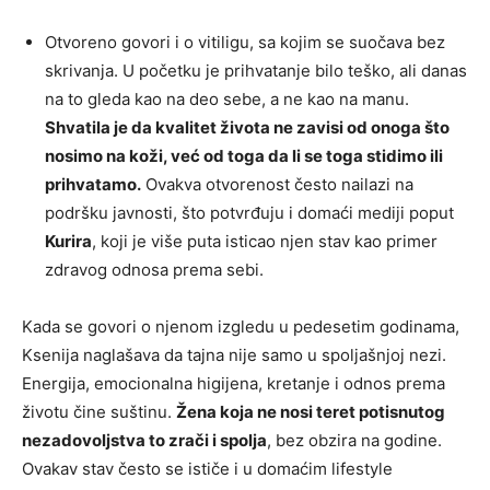
Otvoreno govori i o vitiligu, sa kojim se suočava bez
skrivanja. U početku je prihvatanje bilo teško, ali danas
na to gleda kao na deo sebe, a ne kao na manu.
Shvatila je da kvalitet života ne zavisi od onoga što
nosimo na koži, već od toga da li se toga stidimo ili
prihvatamo.
Ovakva otvorenost često nailazi na
podršku javnosti, što potvrđuju i domaći mediji poput
Kurira
, koji je više puta isticao njen stav kao primer
zdravog odnosa prema sebi.
Kada se govori o njenom izgledu u pedesetim godinama,
Ksenija naglašava da tajna nije samo u spoljašnjoj nezi.
Energija, emocionalna higijena, kretanje i odnos prema
životu čine suštinu.
Žena koja ne nosi teret potisnutog
nezadovoljstva to zrači i spolja
, bez obzira na godine.
Ovakav stav često se ističe i u domaćim lifestyle