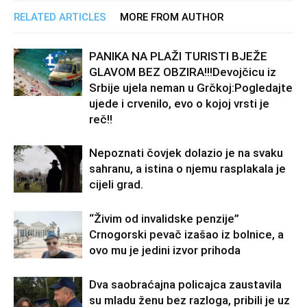
RELATED ARTICLES
MORE FROM AUTHOR
PANIKA NA PLAŽI TURISTI BJEŽE
GLAVOM BEZ OBZIRA!!!Devojčicu iz
Srbije ujela neman u Grčkoj:Pogledajte
ujede i crvenilo, evo o kojoj vrsti je
reč!!
Nepoznati čovjek dolazio je na svaku
sahranu, a istina o njemu rasplakala je
cijeli grad.
“Živim od invalidske penzije”
Crnogorski pevač izašao iz bolnice, a
ovo mu je jedini izvor prihoda
Dva saobraćajna policajca zaustavila
su mladu ženu bez razloga, pribili je uz