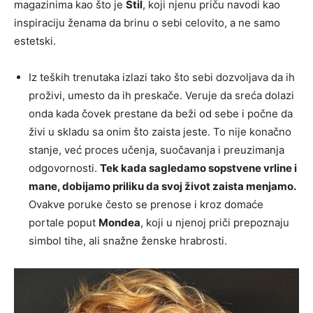
magazinima kao što je
Stil
, koji njenu priču navodi kao
inspiraciju ženama da brinu o sebi celovito, a ne samo
estetski.
Iz teških trenutaka izlazi tako što sebi dozvoljava da ih
proživi, umesto da ih preskače. Veruje da sreća dolazi
onda kada čovek prestane da beži od sebe i počne da
živi u skladu sa onim što zaista jeste. To nije konačno
stanje, već proces učenja, suočavanja i preuzimanja
odgovornosti.
Tek kada sagledamo sopstvene vrline i
mane, dobijamo priliku da svoj život zaista menjamo.
Ovakve poruke često se prenose i kroz domaće
portale poput
Mondea
, koji u njenoj priči prepoznaju
simbol tihe, ali snažne ženske hrabrosti.