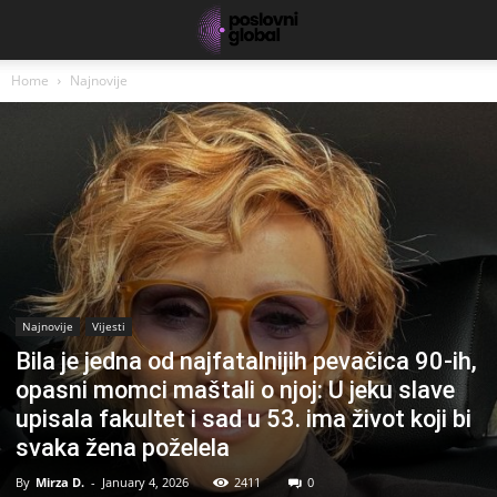
Home
Najnovije
Najnovije
Vijesti
Bila je jedna od najfatalnijih pevačica 90-ih,
opasni momci maštali o njoj: U jeku slave
upisala fakultet i sad u 53. ima život koji bi
svaka žena poželela
By
Mirza D.
-
January 4, 2026
2411
0