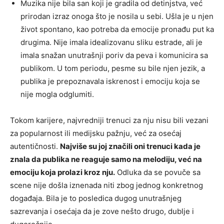
Muzika nije bila san koji je gradila od detinjstva, već
prirodan izraz onoga što je nosila u sebi. Ušla je u njen
život spontano, kao potreba da emocije pronađu put ka
drugima. Nije imala idealizovanu sliku estrade, ali je
imala snažan unutrašnji poriv da peva i komunicira sa
publikom. U tom periodu, pesme su bile njen jezik, a
publika je prepoznavala iskrenost i emociju koja se
nije mogla odglumiti.
Tokom karijere, najvredniji trenuci za nju nisu bili vezani
za popularnost ili medijsku pažnju, već za osećaj
autentičnosti.
Najviše su joj značili oni trenuci kada je
znala da publika ne reaguje samo na melodiju, već na
emociju koja prolazi kroz nju.
Odluka da se povuče sa
scene nije došla iznenada niti zbog jednog konkretnog
događaja. Bila je to posledica dugog unutrašnjeg
sazrevanja i osećaja da je zove nešto drugo, dublje i