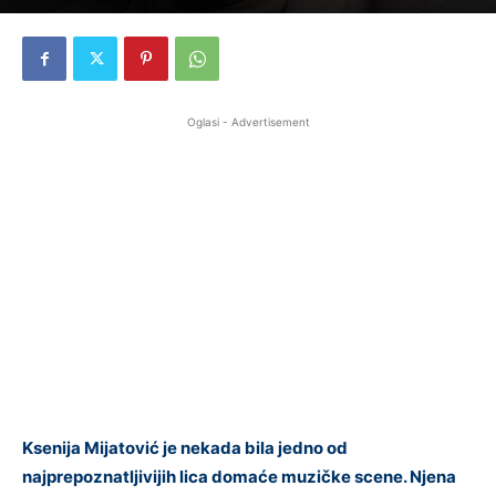
Oglasi - Advertisement
Ksenija Mijatović je nekada bila jedno od
najprepoznatljivijih lica domaće muzičke scene. Njena