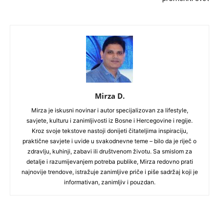
Mirza D.
Mirza je iskusni novinar i autor specijalizovan za lifestyle,
savjete, kulturu i zanimljivosti iz Bosne i Hercegovine i regije.
Kroz svoje tekstove nastoji donijeti čitateljima inspiraciju,
praktične savjete i uvide u svakodnevne teme – bilo da je riječ o
zdravlju, kuhinji, zabavi ili društvenom životu. Sa smislom za
detalje i razumijevanjem potreba publike, Mirza redovno prati
najnovije trendove, istražuje zanimljive priče i piše sadržaj koji je
informativan, zanimljiv i pouzdan.