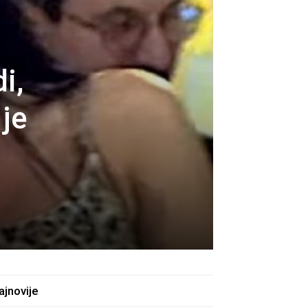
i,
 je
ajnovije