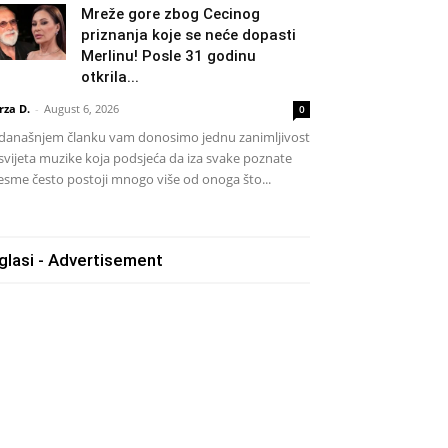
Mreže gore zbog Cecinog
priznanja koje se neće dopasti
Merlinu! Posle 31 godinu
otkrila...
rza D.
-
August 6, 2026
0
današnjem članku vam donosimo jednu zanimljivost
 svijeta muzike koja podsjeća da iza svake poznate
esme često postoji mnogo više od onoga što...
glasi - Advertisement