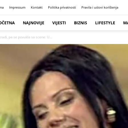
ma
Impressum
Kontakt
Politika privatnosti
Pravila i uslovi korištenja
OČETNA
NAJNOVIJE
VIJESTI
BIZNIS
LIFESTYLE
M
tradi, pa se povukla sa scene: U...