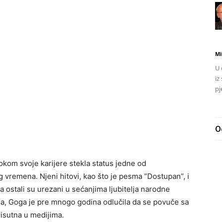
Mi
U 
iz
pj
O
tokom svoje karijere stekla status jedne od
tog vremena. Njeni hitovi, kao što je pesma “Dostupan”, i
ma ostali su urezani u sećanjima ljubitelja narodne
la, Goga je pre mnogo godina odlučila da se povuče sa
risutna u medijima.