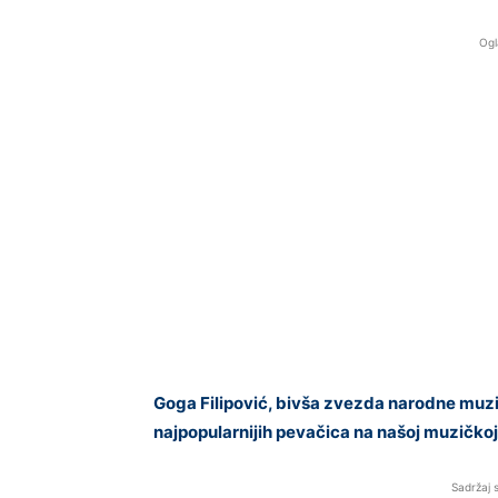
Ogl
Goga Filipović, bivša zvezda narodne muzik
najpopularnijih pevačica na našoj muzičkoj s
Sadržaj 