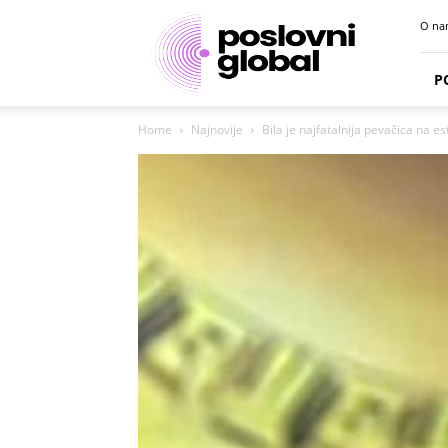
Poslovni
O na
portal
P
Home
Najnovije
Bila je najfatalnija pevačica na es