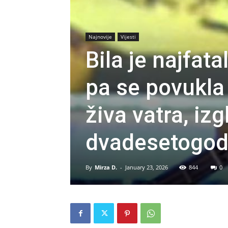
Najnovije
Vijesti
Bila je najfata
pa se povukla 
živa vatra, iz
dvadesetogodi
By
Mirza D.
-
January 23, 2026
844
0