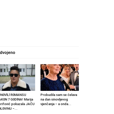
zdvojeno
BN0VlLl R0MANSU
Probudila sam se ćelava
K0N 7 G0DlNA! Marija
na dan sinovljevog
rifović pokazala JAČU
vjenčanja – a onda...
L0VINU –...