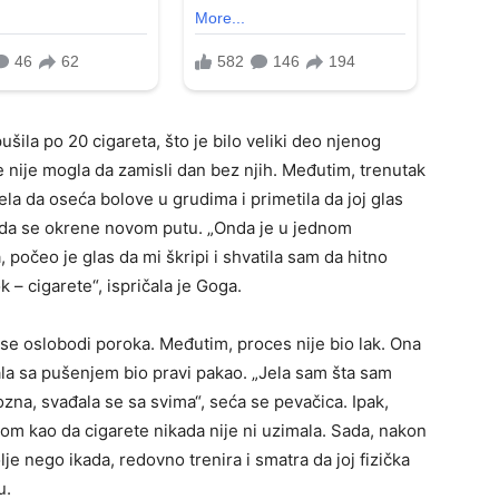
ila po 20 cigareta, što je bilo veliki deo njenog
e nije mogla da zamisli dan bez njih. Međutim, trenutak
ela da oseća bolove u grudima i primetila da joj glas
a da se okrene novom putu. „Onda je u jednom
očeo je glas da mi škripi i shvatila sam da hitno
– cigarete“, ispričala je Goga.
se oslobodi poroka. Međutim, proces nije bio lak. Ona
ala sa pušenjem bio pravi pakao. „Jela sam šta sam
ozna, svađala se sa svima“, seća se pevačica. Ipak,
tom kao da cigarete nikada nije ni uzimala. Sada, nakon
 nego ikada, redovno trenira i smatra da joj fizička
u.