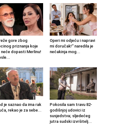
eže gore zbog
Operi mi odjeću i napravi
cinog priznanja koje
mi doručak!“ naredila je
 neće dopasti Merlinu!
nećakinja mog...
sle...
d je saznao da ima rak
Pokosila sam travu 82-
uća, rekao je za sebe...
godišnjoj udovici iz
susjedstva; sljedećeg
jutra sudski izvršitelj...