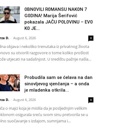
0BN0VlLl R0MANSU NAK0N 7
G0DlNA! Marija Šerifović
pokazala JAČU P0L0VINU – EV0
K0 JE...
rza D.
-
August 6, 2026
0
dna objava i nekoliko trenutaka iz privatnog života
novo su otvorili razgovore o tome koliko prošlost
že utjecati na sadašnjost. U središtu pažnje našla...
Probudila sam se ćelava na dan
sinovljevog vjenčanja – a onda
je mladenka otkrila...
rza D.
-
August 6, 2026
0
iča o majci koja je mislila da je posljednjim velikim
klonom osigurala sreću svom sinu pretvorila se u
lno suočavanje s izdajom, sumnjama i...