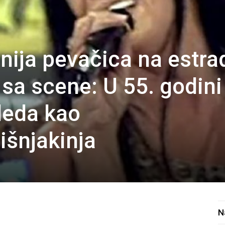
lnija pevačica na estrad
sa scene: U 55. godini
gleda kao
šnjakinja
N