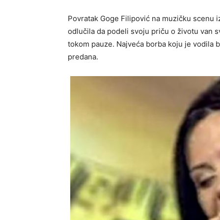
Povratak Goge Filipović na muzičku scenu iz
odlučila da podeli svoju priču o životu van sv
tokom pauze. Najveća borba koju je vodila b
predana.