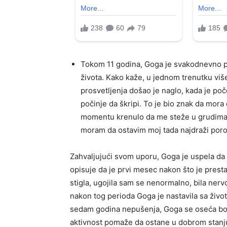
Tokom 11 godina, Goga je svakodnevno puš
života. Kako kaže, u jednom trenutku viš
prosvetljenja došao je naglo, kada je poč
počinje da škripi. To je bio znak da mor
momentu krenulo da me steže u grudima, p
moram da ostavim moj tada najdraži porok 
Zahvaljujući svom uporu, Goga je uspela da 
opisuje da je prvi mesec nakon što je prest
stigla, ugojila sam se nenormalno, bila nerv
nakon tog perioda Goga je nastavila sa živo
sedam godina nepušenja, Goga se oseća bolje
aktivnost pomaže da ostane u dobrom stanj