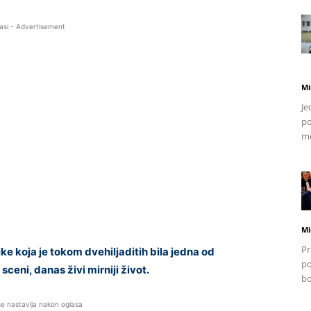
asi - Advertisement
Mi
Je
po
mo
Mi
Pr
e koja je tokom dvehiljaditih bila jedna od
po
ceni, danas živi mirniji život.
bo
se nastavlja nakon oglasa