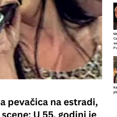
Mr
Ce
se
Po
Ka
pl