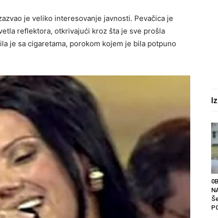
azvao je veliko interesovanje javnosti. Pevačica je
etla reflektora, otkrivajući kroz šta je sve prošla
ila je sa cigaretama, porokom kojem je bila potpuno
I
0
NA
Še
P0