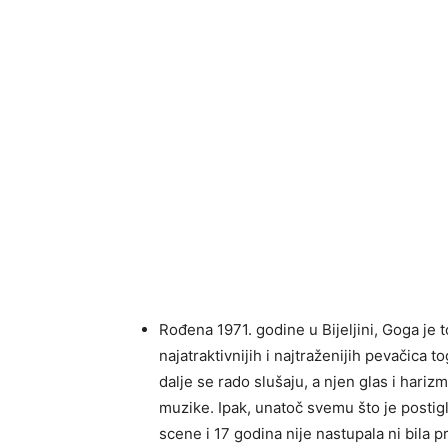
Rođena 1971. godine u Bijeljini, Goga je 
najatraktivnijih i najtraženijih pevačica 
dalje se rado slušaju, a njen glas i hariz
muzike. Ipak, unatoč svemu što je postig
scene i 17 godina nije nastupala ni bila p