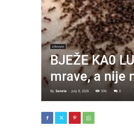
Lifestyle
BJEŽE KA0 LUDI
mrave, a nije 
By
Sanela
-
July 8, 2026
506
0