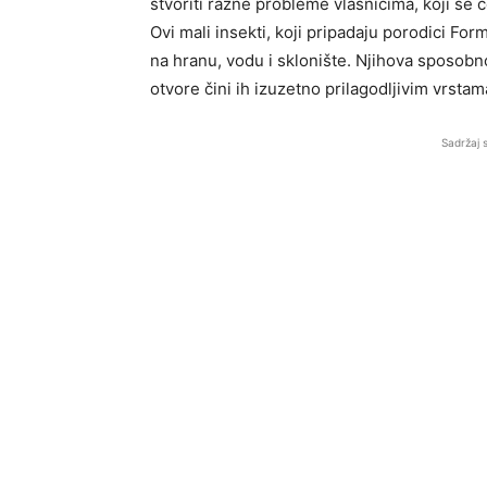
stvoriti razne probleme vlasnicima, koji se 
Ovi mali insekti, koji pripadaju porodici Fo
na hranu, vodu i sklonište. Njihova sposobn
otvore čini ih izuzetno prilagodljivim vrstam
Sadržaj 