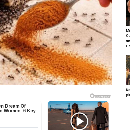
Mr
Ce
se
Po
Ka
pl