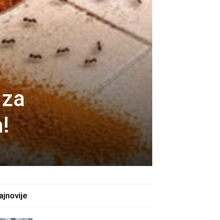
 za
!
ajnovije