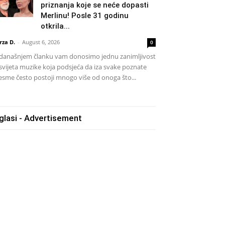
priznanja koje se neće dopasti
Merlinu! Posle 31 godinu
otkrila...
rza D.
-
August 6, 2026
0
današnjem članku vam donosimo jednu zanimljivost
 svijeta muzike koja podsjeća da iza svake poznate
esme često postoji mnogo više od onoga što...
glasi - Advertisement