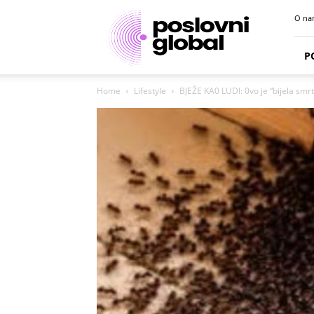
Poslovni
O na
portal
P
Home
Lifestyle
BJEŽE KA0 LUDI: 0vo je “bijela smrt”