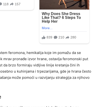
tem feromona, hemikalija koje im pomažu da se
nik mrav pronađe izvor hrane, ostavlja feromonski put
da brzo formiraju vidljive linije kretanja čini ih
posebno u kuhinjama i trpezarijama, gde je hrana često
šanja može pomoći u razvijanju strategija za njihovo
e