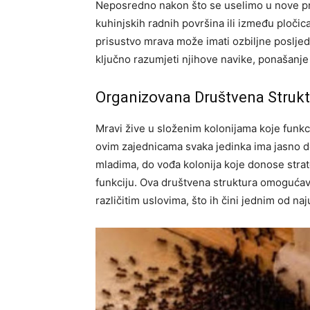
Neposredno nakon što se uselimo u nove pro
kuhinjskih radnih površina ili između pločic
prisustvo mrava može imati ozbiljne posljedi
ključno razumjeti njihove navike, ponašanje 
Organizovana Društvena Struk
Mravi žive u složenim kolonijama koje funk
ovim zajednicama svaka jedinka ima jasno def
mladima, do vođa kolonija koje donose strat
funkciju. Ova društvena struktura omogućava
različitim uslovima, što ih čini jednim od na