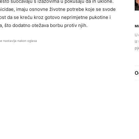
često suočavaju s izazovima u pokušaju da ih uklone.
rmicidae, imaju osnovne životne potrebe koje se svode
ost da se kreću kroz gotovo neprimjetne pukotine i
a, što dodatno otežava borbu protiv njih.
Mi
U 
iz
se nastavlja nakon oglasa
pj
O