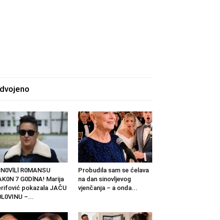
zdvojeno
BN0VlLl R0MANSU
Probudila sam se ćelava
K0N 7 G0DlNA! Marija
na dan sinovljevog
rifović pokazala JAČU
vjenčanja – a onda...
L0VINU –...