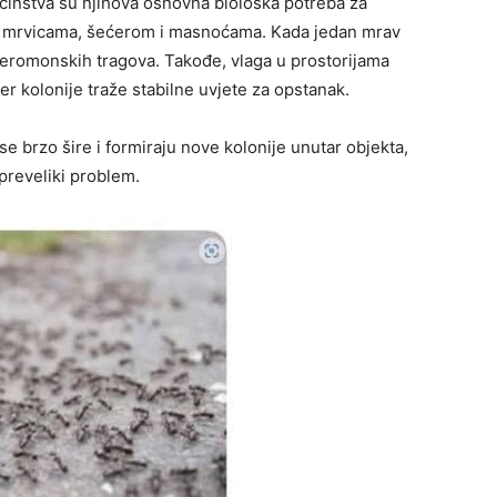
ćinstva su njihova osnovna biološka potreba za
i mrvicama, šećerom i masnoćama. Kada jedan mrav
feromonskih tragova. Takođe, vlaga u prostorijama
jer kolonije traže stabilne uvjete za opstanak.
e brzo šire i formiraju nove kolonije unutar objekta,
preveliki problem.