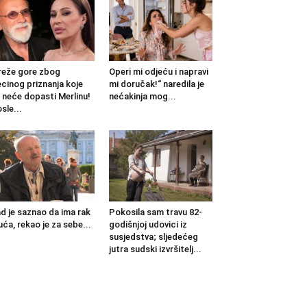
eže gore zbog
Operi mi odjeću i napravi
cinog priznanja koje
mi doručak!“ naredila je
 neće dopasti Merlinu!
nećakinja mog...
sle...
d je saznao da ima rak
Pokosila sam travu 82-
uća, rekao je za sebe...
godišnjoj udovici iz
susjedstva; sljedećeg
jutra sudski izvršitelj...