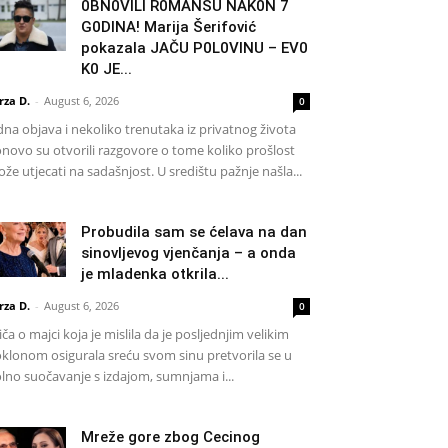
0BN0VlLl R0MANSU NAK0N 7
G0DlNA! Marija Šerifović
pokazala JAČU P0L0VINU – EV0
K0 JE...
rza D.
-
August 6, 2026
0
dna objava i nekoliko trenutaka iz privatnog života
novo su otvorili razgovore o tome koliko prošlost
že utjecati na sadašnjost. U središtu pažnje našla...
Probudila sam se ćelava na dan
sinovljevog vjenčanja – a onda
je mladenka otkrila...
rza D.
-
August 6, 2026
0
iča o majci koja je mislila da je posljednjim velikim
klonom osigurala sreću svom sinu pretvorila se u
lno suočavanje s izdajom, sumnjama i...
Mreže gore zbog Cecinog