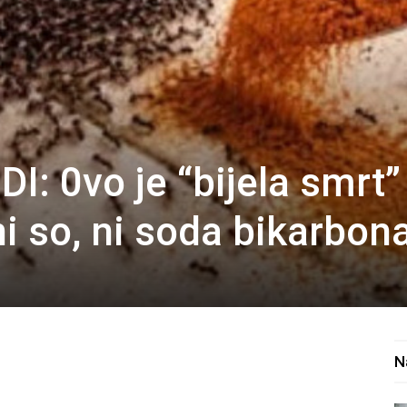
: 0vo je “bijela smrt”
ni so, ni soda bikarbona
N