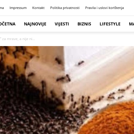
ma
Impressum
Kontakt
Politika privatnosti
Pravila i uslovi korištenja
OČETNA
NAJNOVIJE
VIJESTI
BIZNIS
LIFESTYLE
M
 za mrave, a nije ni...