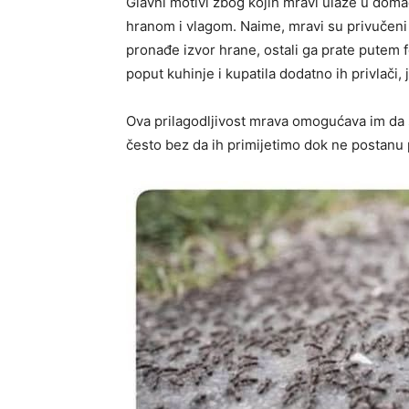
Glavni motivi zbog kojih mravi ulaze u doma
hranom i vlagom. Naime, mravi su privučen
pronađe izvor hrane, ostali ga prate putem 
poput kuhinje i kupatila dodatno ih privlači, 
Ova prilagodljivost mrava omogućava im da s
često bez da ih primijetimo dok ne postanu 