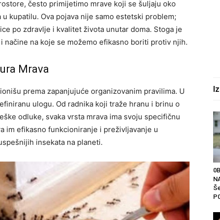
store, često primijetimo mrave koji se šuljaju oko
a u kupatilu. Ova pojava nije samo estetski problem;
ce po zdravlje i kvalitet života unutar doma. Stoga je
i načine na koje se možemo efikasno boriti protiv njih.
tura Mrava
I
cionišu prema zapanjujuće organizovanim pravilima. U
iniranu ulogu. Od radnika koji traže hranu i brinu o
eške odluke, svaka vrsta mrava ima svoju specifičnu
 im efikasno funkcioniranje i preživljavanje u
juspešnijih insekata na planeti.
0
NA
Še
P0