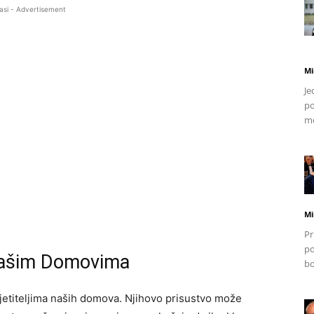
asi - Advertisement
Mi
Je
po
mo
Mi
Pr
po
 Našim Domovima
bo
jetiteljima naših domova. Njihovo prisustvo može