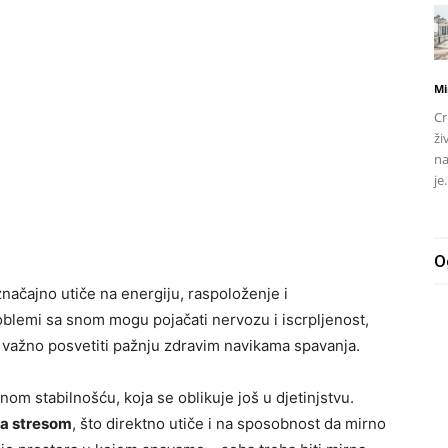
Mi
Cr
ži
na
je.
O
ačajno utiče na energiju, raspoloženje i
oblemi sa snom mogu pojačati nervozu i iscrpljenost,
je važno posvetiti pažnju zdravim navikama spavanja.
nom stabilnošću, koja se oblikuje još u djetinjstvu.
sa stresom
, što direktno utiče i na sposobnost da mirno