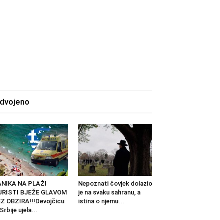
zdvojeno
ANIKA NA PLAŽI
Nepoznati čovjek dolazio
URISTI BJEŽE GLAVOM
je na svaku sahranu, a
Z OBZIRA!!!Devojčicu
istina o njemu...
 Srbije ujela...