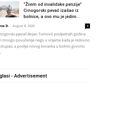
“Živim od invalidske penzije”
Crnogorski pevač izašao iz
bolnice, a ovo mu je jedini...
rza D.
-
August 8, 2026
0
nogorski pjevač Bojan Tomović posljednjih godina
vi mnogo povučenije nego u vrijeme kada je redovno
stupao, a poslije novog boravka u bolnici govorio
..
glasi - Advertisement