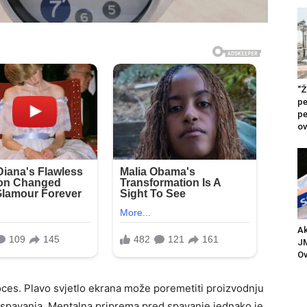
“Ž
pe
pe
ov
Ak
JM
Ov
oces. Plavo svjetlo ekrana može poremetiti proizvodnju
s spavanja. Mentalna priprema pred spavanje jednako je