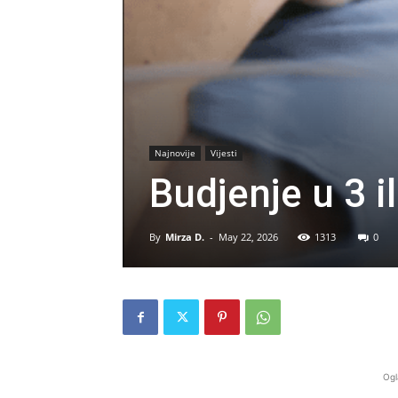
Najnovije
Vijesti
Budjenje u 3 il
By
Mirza D.
-
May 22, 2026
1313
0
Ogl