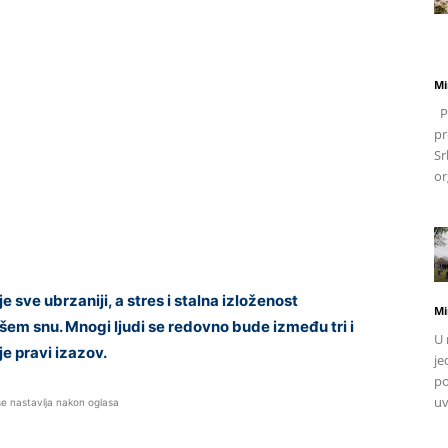
Mi
Po
pr
Sr
or
sve ubrzaniji, a stres i stalna izloženost
Mi
šem snu. Mnogi ljudi se redovno bude između tri i
U 
je pravi izazov.
je
po
uv
se nastavlja nakon oglasa