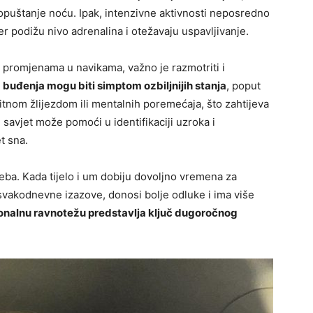
opuštanje noću. Ipak, intenzivne aktivnosti neposredno
er podižu nivo adrenalina i otežavaju uspavljivanje.
promjenama u navikama, važno je razmotriti i
 buđenja mogu biti simptom ozbiljnijih stanja
, poput
tnom žlijezdom ili mentalnih poremećaja, što zahtijeva
 savjet može pomoći u identifikaciji uzroka i
t sna.
reba. Kada tijelo i um dobiju dovoljno vremena za
svakodnevne izazove, donosi bolje odluke i ima više
onalnu ravnotežu predstavlja ključ dugoročnog