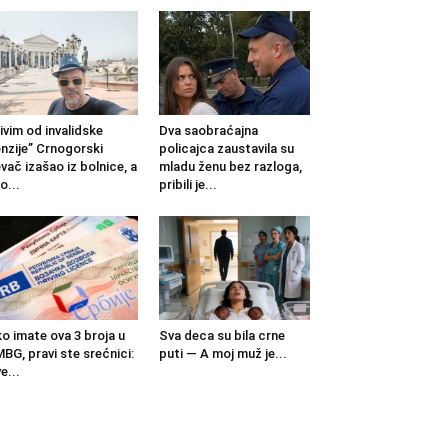
ivim od invalidske
Dva saobraćajna
nzije” Crnogorski
policajca zaustavila su
vač izašao iz bolnice, a
mladu ženu bez razloga,
o...
pribili je...
o imate ova 3 broja u
Sva deca su bila crne
BG, pravi ste srećnici:
puti — A moj muž je...
e...