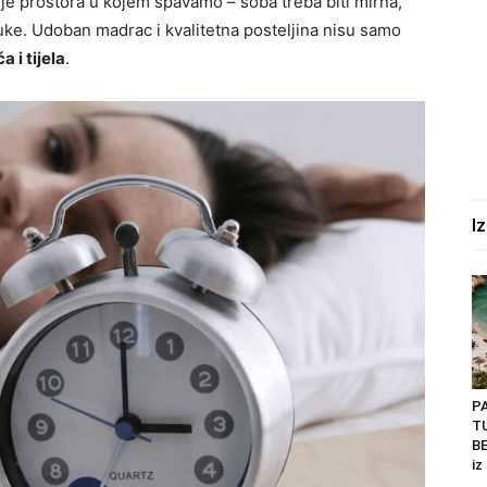
nje prostora u kojem spavamo – soba treba biti mirna,
e. Udoban madrac i kvalitetna posteljina nisu samo
 i tijela
.
I
P
T
BE
iz