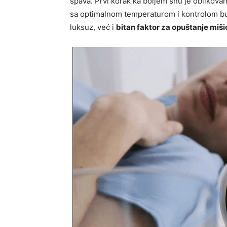
spava. Prvi korak ka boljem snu je oblikova
sa optimalnom temperaturom i kontrolom buk
luksuz, već i
bitan faktor za opuštanje mišića