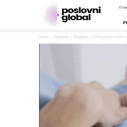
Poslovni
O na
portal
P
Home
Najnovije
Budjenje u 3 ili 4 ujutro je veliki z