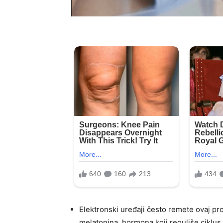
Elektronski uređaji često remete ovaj pr
melatonina, hormona koji reguliše ciklu