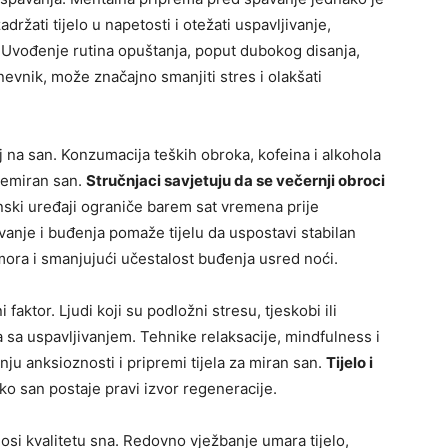
ržati tijelo u napetosti i otežati uspavljivanje,
 Uvođenje rutina opuštanja, poput dubokog disanja,
dnevnik, može značajno smanjiti stres i olakšati
 na san. Konzumacija teških obroka, kofeina i alkohola
nemiran san.
Stručnjaci savjetuju da se večernji obroci
ronski uređaji ograniče barem sat vremena prije
anje i buđenja pomaže tijelu da uspostavi stabilan
mora i smanjujući učestalost buđenja usred noći.
faktor. Ljudi koji su podložni stresu, tjeskobi ili
sa uspavljivanjem. Tehnike relaksacije, mindfulness i
u anksioznosti i pripremi tijela za miran san.
Tijelo i
ako san postaje pravi izvor regeneracije.
osi kvalitetu sna. Redovno vježbanje umara tijelo,