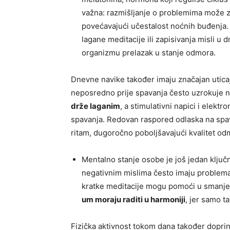
važna: razmišljanje o problemima može zad
povećavajući učestalost noćnih buđenja.
lagane meditacije ili zapisivanja misli u 
organizmu prelazak u stanje odmora.
Dnevne navike također imaju značajan uticaj
neposredno prije spavanja često uzrokuje 
drže laganim
, a stimulativni napici i elekt
spavanja. Redovan raspored odlaska na spav
ritam, dugoročno poboljšavajući kvalitet od
Mentalno stanje osobe je još jedan ključni 
negativnim mislima često imaju problema 
kratke meditacije mogu pomoći u smanjenj
um moraju raditi u harmoniji
, jer samo t
Fizička aktivnost tokom dana također doprin