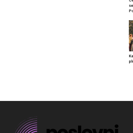
Ce
se
Po
Ka
pl