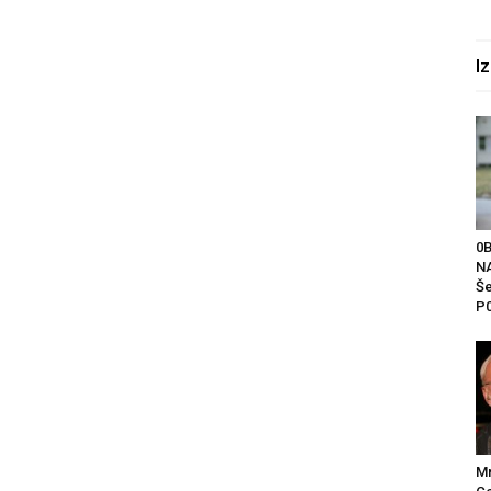
I
0
NA
Še
P0
M