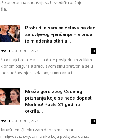
že utjecati na sadašnjost. U središtu pažnje
šla...
Probudila sam se ćelava na dan
sinovljevog vjenčanja – a onda
je mladenka otkrila...
rza D.
-
August 6, 2026
0
iča o majci koja je mislila da je posljednjim velikim
klonom osigurala sreću svom sinu pretvorila se u
lno suočavanje s izdajom, sumnjama i...
Mreže gore zbog Cecinog
priznanja koje se neće dopasti
Merlinu! Posle 31 godinu
otkrila...
rza D.
-
August 6, 2026
0
današnjem članku vam donosimo jednu
nimljivost iz svijeta muzike koja podsjeća da iza