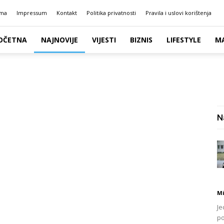
ma
Impressum
Kontakt
Politika privatnosti
Pravila i uslovi korištenja
OČETNA
NAJNOVIJE
VIJESTI
BIZNIS
LIFESTYLE
M
N
Mi
Je
po