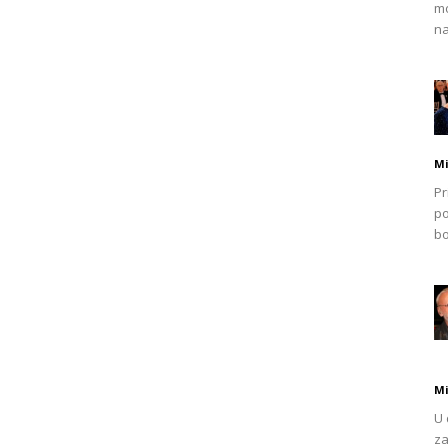
mo
na
Mi
Pr
po
bo
Mi
U 
za