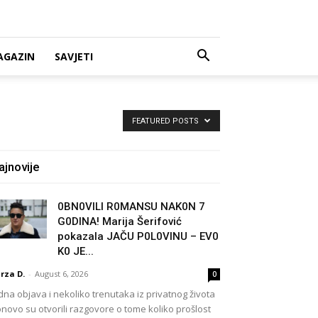
AGAZIN
SAVJETI
FEATURED POSTS
ajnovije
0BN0VlLl R0MANSU NAK0N 7
G0DlNA! Marija Šerifović
pokazala JAČU P0L0VINU – EV0
K0 JE...
rza D.
-
August 6, 2026
0
dna objava i nekoliko trenutaka iz privatnog života
novo su otvorili razgovore o tome koliko prošlost