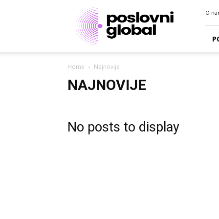
Poslovni
O na
portal
P
Home
Najnovije
NAJNOVIJE
No posts to display