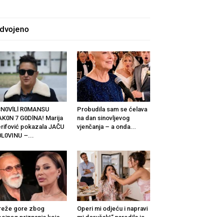
zdvojeno
BN0VlLl R0MANSU
Probudila sam se ćelava
K0N 7 G0DlNA! Marija
na dan sinovljevog
rifović pokazala JAČU
vjenčanja – a onda...
L0VINU –...
reže gore zbog
Operi mi odjeću i napravi