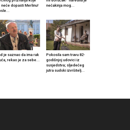
cinog priznanja koje
mi doručak!“ naredila je
 neće dopasti Merlinu!
nećakinja mog...
sle...
d je saznao da ima rak
Pokosila sam travu 82-
uća, rekao je za sebe...
godišnjoj udovici iz
susjedstva; sljedećeg
jutra sudski izvršitelj...