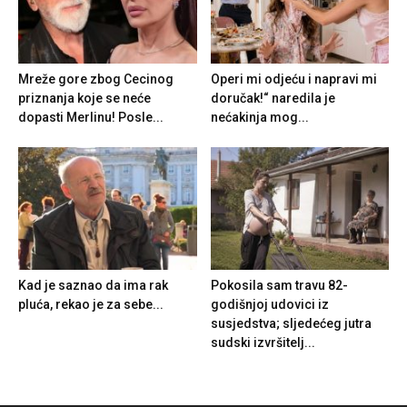
Mreže gore zbog Cecinog
Operi mi odjeću i napravi mi
priznanja koje se neće
doručak!“ naredila je
dopasti Merlinu! Posle...
nećakinja mog...
Kad je saznao da ima rak
Pokosila sam travu 82-
pluća, rekao je za sebe...
godišnjoj udovici iz
susjedstva; sljedećeg jutra
sudski izvršitelj...