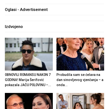
Oglasi - Advertisement
Izdvojeno
0BN0VlLl R0MANSU NAK0N 7
Probudila sam se ćelava na
G0DlNA! Marija Šerifović
dan sinovljevog vjenčanja – a
pokazala JAČU P0L0VINU –...
onda...