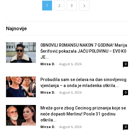
1
2
3
Najnovije
0BN0VlLl R0MANSU NAK0N 7 G0DlNA! Marija
Šerifović pokazala JAČU P0L0VINU – EV0 K0
JE...
Mirza D.
-
August 6, 2026
0
Probudila sam se ćelava na dan sinovljevog
vjenčanja – a onda je mladenka otkrila...
Mirza D.
-
August 6, 2026
0
Mreže gore zbog Cecinog priznanja koje se
neće dopasti Merlinu! Posle 31 godinu
otkrila...
Mirza D.
-
August 6, 2026
0