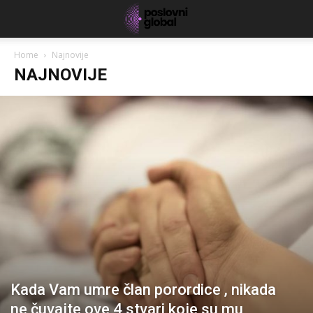
Home
Najnovije
NAJNOVIJE
Kada Vam umre član porordice , nikada
ne čuvajte ove 4 stvari koje su mu