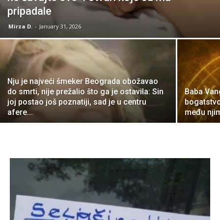
pripadale
Mirza D.
-
January 31, 2026
Nju je najveći šmeker Beograda obožavao
do smrti, nije prežalio što ga je ostavila: Sin
Baba Vang
joj postao još poznatiji, sad je u centru
bogatstvo 
afere...
među nji