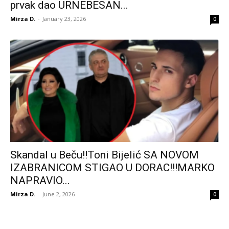
prvak dao URNEBESAN...
Mirza D.
-
January 23, 2026
0
Skandal u Beču!!Toni Bijelić SA NOVOM
IZABRANICOM STIGAO U DORAC!!!MARKO
NAPRAVIO...
Mirza D.
-
June 2, 2026
0