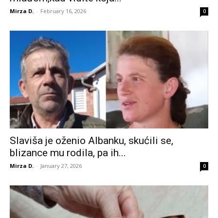
Mirza D.
-
February 16, 2026
0
Slaviša je oženio Albanku, skućili se,
blizance mu rodila, pa ih...
Mirza D.
-
January 27, 2026
0