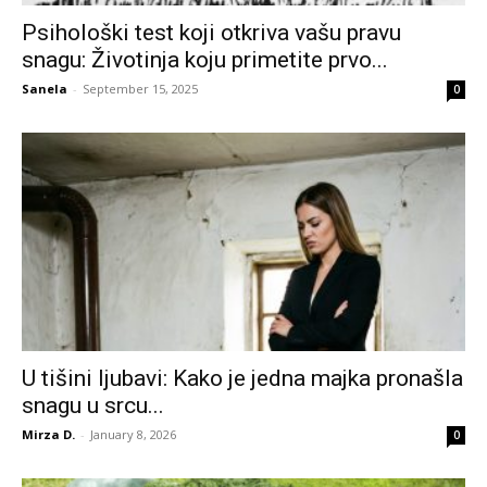
Psihološki test koji otkriva vašu pravu
snagu: Životinja koju primetite prvo...
Sanela
-
September 15, 2025
0
U tišini ljubavi: Kako je jedna majka pronašla
snagu u srcu...
Mirza D.
-
January 8, 2026
0