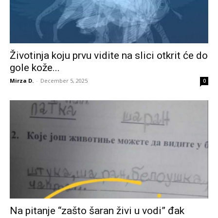
Životinja koju prvu vidite na slici otkrit će do
gole kože...
Mirza D.
-
December 5, 2025
0
Na pitanje “zašto šaran živi u vodi” đak