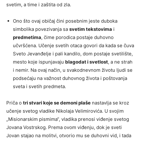
svetim, a time i zaštita od zla.
Ono što ovaj običaj čini posebnim jeste duboka
simbolika povezivanja sa
svetim tekstovima
i
predmetima
, čime porodica postaje duhovno
učvršćena. Učenje svetih otaca govori da kada se čuva
Sveto Jevanđelje i pali kandilo, dom postaje svetilište,
mesto koje ispunjavaju
blagodat i svetlost
, a ne strah
i nemir. Na ovaj način, u svakodnevnom životu ljudi se
podsećaju na važnost duhovnog života i poštovanja
sveta i svetih predmeta.
Priča o
tri stvari koje se demoni plaše
nastavlja se kroz
učenje svetog vladike Nikolaja Velimirovića. U svojim
„Misionarskim pismima“, vladika prenosi viđenje svetog
Jovana Vostrskog. Prema ovom viđenju, dok je sveti
Jovan stajao na molitvi, otvorio mu se duhovni vid, i tada