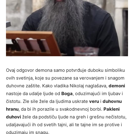
Ovaj odgovor demona samo potvrđuje duboku simboliku
ovih svetinja, koje su povezane sa verovanjem i snagom
duhovne zaštite. Kako vladika Nikolaj naglašava,
demoni
nastoje da udalje ljude od
Boga
, oduzimajući im ljubav i
čistotu. Zle sile žele da ljudima uskrate
veru
i
duhovnu
hranu
, da bi ih porazile u svakodnevnoj borbi.
Pakleni
duhovi
žele da podstiču ljude na greh i grešnu nečistotu,
udaljavajući ih od svetih tajni, ali te tajne im se protive i
oduzimaju im snagu.