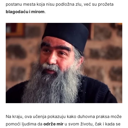
postanu mesta koja nisu podložna zlu, već su prožeta
blagodaću i mirom
.
Na kraju, ova učenja pokazuju kako duhovna praksa može
pomoći ljudima da
održe mir
u svom životu, čak i kada se