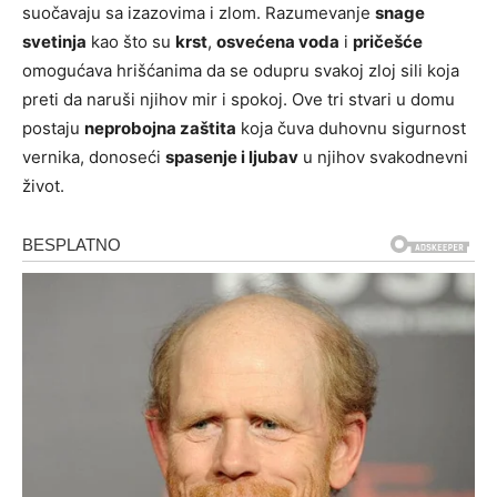
suočavaju sa izazovima i zlom. Razumevanje
snage
svetinja
kao što su
krst
,
osvećena voda
i
pričešće
omogućava hrišćanima da se odupru svakoj zloj sili koja
preti da naruši njihov mir i spokoj. Ove tri stvari u domu
postaju
neprobojna zaštita
koja čuva duhovnu sigurnost
vernika, donoseći
spasenje i ljubav
u njihov svakodnevni
život.