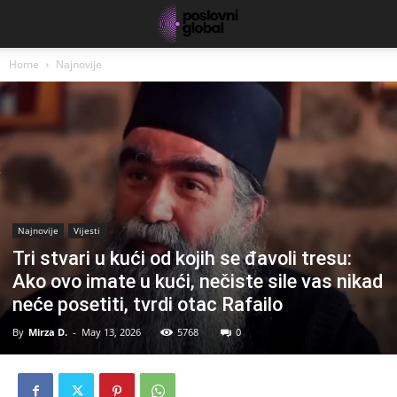
Home
Najnovije
Najnovije
Vijesti
Tri stvari u kući od kojih se đavoli tresu:
Ako ovo imate u kući, nečiste sile vas nikad
neće posetiti, tvrdi otac Rafailo
By
Mirza D.
-
May 13, 2026
5768
0