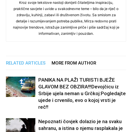
Kroz svoje tekstove nastoji donijeti čitateljima inspiraciju,
praktične savjete i uvide u svakodnevne teme – bilo da je riječ o
zdravlju, kuhinji, zabavi ili društvenom životu. Sa smislom za
detalje i razumijevanjem potreba publike, Mirza redovno prati
najnovije trendove, istražuje zanimljive priče i piše sadržaj koji je
informativan, zanimljiv i pouzdan.
RELATED ARTICLES
MORE FROM AUTHOR
PANIKA NA PLAŽI TURISTI BJEŽE
GLAVOM BEZ OBZIRA!!!Devojčicu iz
Srbije ujela neman u Grčkoj:Pogledajte
ujede i crvenilo, evo o kojoj vrsti je
reč!!
Nepoznati čovjek dolazio je na svaku
sahranu, a istina o njemu rasplakala je