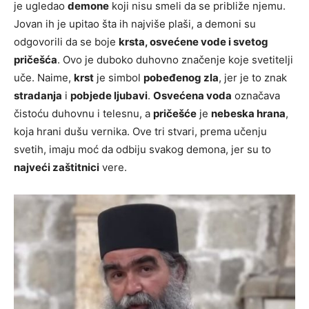
je ugledao
demone
koji nisu smeli da se približe njemu.
Jovan ih je upitao šta ih najviše plaši, a demoni su
odgovorili da se boje
krsta, osvećene vode i svetog
pričešća
. Ovo je duboko duhovno značenje koje svetitelji
uče. Naime,
krst
je simbol
pobeđenog zla
, jer je to znak
stradanja
i
pobjede ljubavi
.
Osvećena voda
označava
čistoću duhovnu i telesnu, a
pričešće
je
nebeska hrana
,
koja hrani dušu vernika. Ove tri stvari, prema učenju
svetih, imaju moć da odbiju svakog demona, jer su to
najveći zaštitnici
vere.