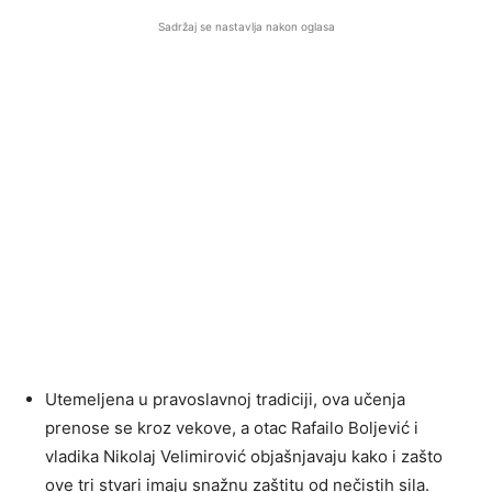
Sadržaj se nastavlja nakon oglasa
Utemeljena u pravoslavnoj tradiciji, ova učenja
prenose se kroz vekove, a otac Rafailo Boljević i
vladika Nikolaj Velimirović objašnjavaju kako i zašto
ove tri stvari imaju snažnu zaštitu od nečistih sila.