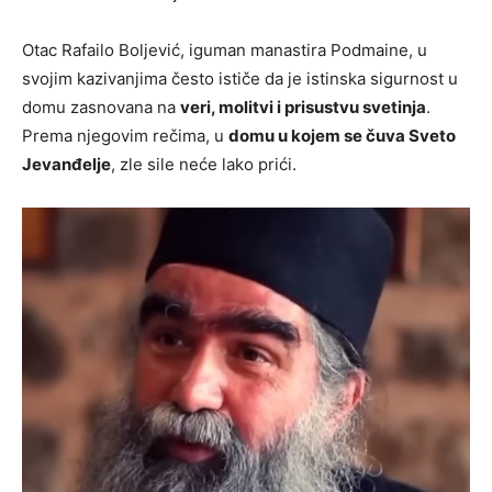
Otac Rafailo Boljević, iguman manastira Podmaine, u
svojim kazivanjima često ističe da je istinska sigurnost u
domu zasnovana na
veri, molitvi i prisustvu svetinja
.
Prema njegovim rečima, u
domu u kojem se čuva Sveto
Jevanđelje
, zle sile neće lako prići.