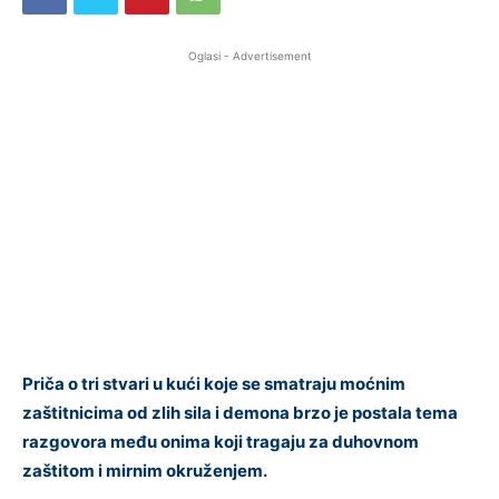
Oglasi - Advertisement
Priča o tri stvari u kući koje se smatraju moćnim
zaštitnicima od zlih sila i demona brzo je postala tema
razgovora među onima koji tragaju za duhovnom
zaštitom i mirnim okruženjem.