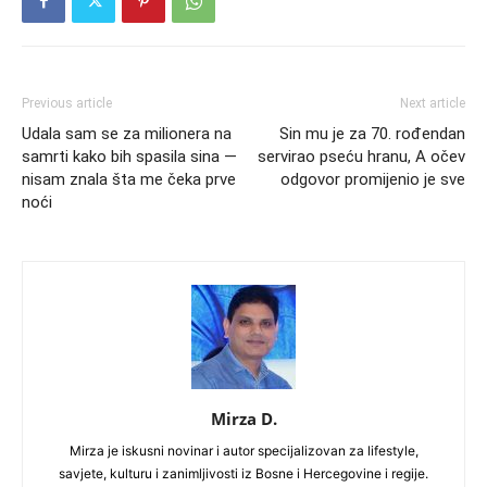
Previous article
Next article
Udala sam se za milionera na
Sin mu je za 70. rođendan
samrti kako bih spasila sina —
servirao pseću hranu, A očev
nisam znala šta me čeka prve
odgovor promijenio je sve
noći
Mirza D.
Mirza je iskusni novinar i autor specijalizovan za lifestyle,
savjete, kulturu i zanimljivosti iz Bosne i Hercegovine i regije.