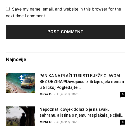
Save my name, email, and website in this browser for the
next time I comment.
Najnovije
PANIKA NA PLAŽI TURISTI BJEŽE GLAVOM
BEZ OBZIRA!!!Devojčicu iz Srbije ujela neman
u Grčkoj:Pogledajte...
Mirza D.
-
August 8, 2026
0
Nepoznati čovjek dolazio je na svaku
sahranu, a istina o njemu rasplakala je cijeli...
Mirza D.
-
August 8, 2026
0