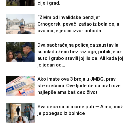
cijeli grad.
“Živim od invalidske penzije”
Crnogorski pevač izašao iz bolnice, a
ovo mu je jedini izvor prihoda
Dva saobraćajna policajca zaustavila
su mladu ženu bez razloga, pribili je uz
auto i grubo stavili joj lisice. Ali kada joj
je jedan od...
Ako imate ova 3 broja u JMBG, pravi
ste srećnici: Ove ljude će da prati sve
najlepše ama baš ceo život
Sva deca su bila crne puti — A moj muž
je pobegao iz bolnice