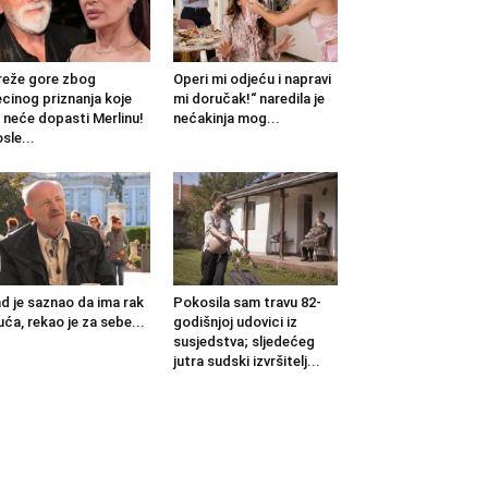
eže gore zbog
Operi mi odjeću i napravi
cinog priznanja koje
mi doručak!“ naredila je
 neće dopasti Merlinu!
nećakinja mog...
sle...
d je saznao da ima rak
Pokosila sam travu 82-
uća, rekao je za sebe...
godišnjoj udovici iz
susjedstva; sljedećeg
jutra sudski izvršitelj...