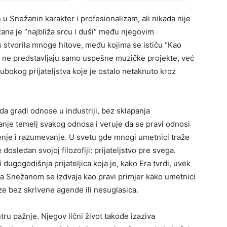
n u Snežanin karakter i profesionalizam, ali nikada nije
ežana je “najbliža srcu i duši” među njegovim
s stvorila mnoge hitove, među kojima se ističu “Kao
e ne predstavljaju samo uspešne muzičke projekte, već
bokog prijateljstva koje je ostalo netaknuto kroz
a gradi odnose u industriji, bez sklapanja
nje temelj svakog odnosa i veruje da se pravi odnosi
nje i razumevanje. U svetu gde mnogi umetnici traže
dosledan svojoj filozofiji: prijateljstvo pre svega.
dugogodišnja prijateljica koja je, kako Era tvrdi, uvek
sa Snežanom se izdvaja kao pravi primjer kako umetnici
e bez skrivene agende ili nesuglasica.
ru pažnje. Njegov lični život takođe izaziva