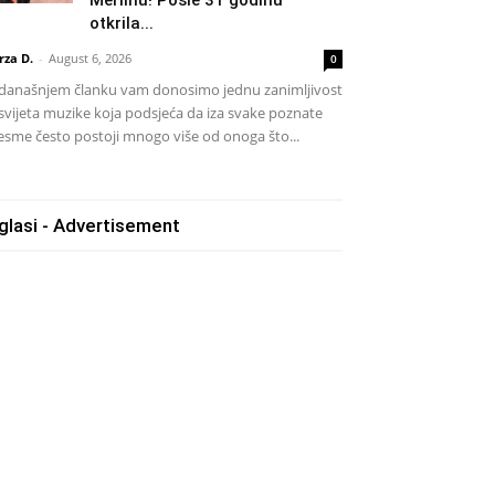
otkrila...
rza D.
-
August 6, 2026
0
današnjem članku vam donosimo jednu zanimljivost
 svijeta muzike koja podsjeća da iza svake poznate
esme često postoji mnogo više od onoga što...
glasi - Advertisement