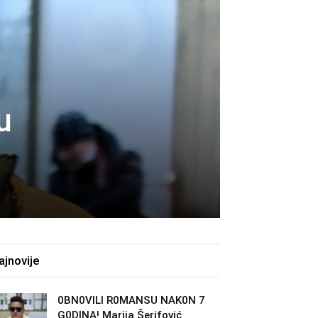
u
ajnovije
0BN0VlLl R0MANSU NAK0N 7
G0DlNA! Marija Šerifović