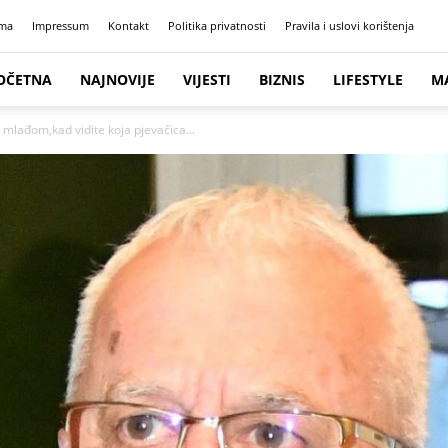
ma
Impressum
Kontakt
Politika privatnosti
Pravila i uslovi korištenja
OČETNA
NAJNOVIJE
VIJESTI
BIZNIS
LIFESTYLE
M
 mlađom,kad vidite koja pjevačica...