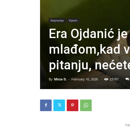
Najnovije
Vijesti
Era Ojdanić je
mlađom,kad vi
pitanju, nećet
By
Mirza D.
-
February 16, 2026
23187
Ogl