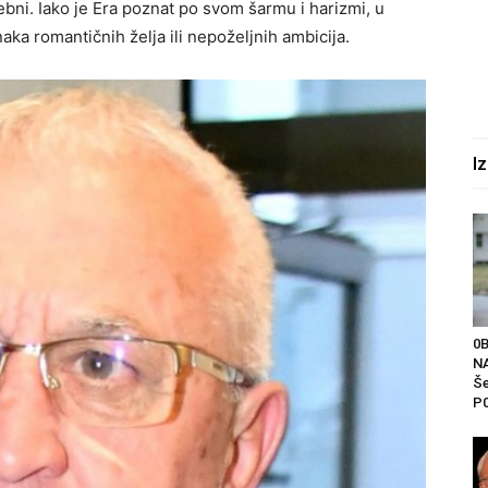
sebni. Iako je Era poznat po svom šarmu i harizmi, u
ka romantičnih želja ili nepoželjnih ambicija.
I
0
NA
Še
P0