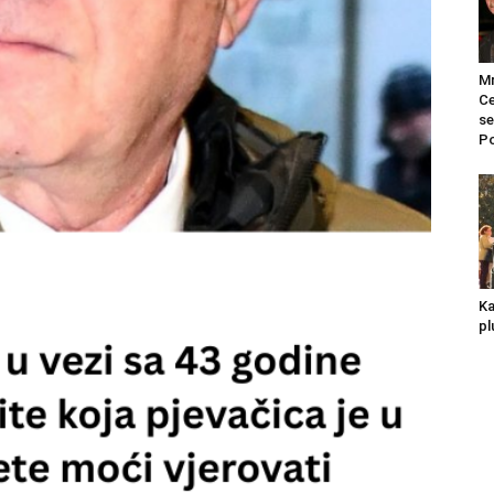
Mr
Ce
se
Po
Ka
pl