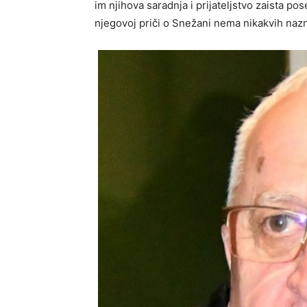
im njihova saradnja i prijateljstvo zaista po
njegovoj priči o Snežani nema nikakvih nazna