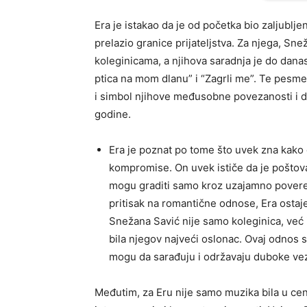
Era je istakao da je od početka bio zaljublje
prelazio granice prijateljstva. Za njega, Sn
koleginicama, a njihova saradnja je do dana
ptica na mom dlanu” i “Zagrli me”. Te pesm
i simbol njihove međusobne povezanosti i du
godine.
Era je poznat po tome što uvek zna kako d
kompromise. On uvek ističe da je poštova
mogu graditi samo kroz uzajamno povere
pritisak na romantične odnose, Era ostaje 
Snežana Savić nije samo koleginica, već i 
bila njegov najveći oslonac. Ovaj odnos 
mogu da sarađuju i održavaju duboke vez
Međutim, za Eru nije samo muzika bila u cent