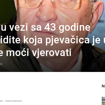
 u vezi sa 43 godine
dite koja pjevačica je 
e moći vjerovati
0
N
asi - Advertisement