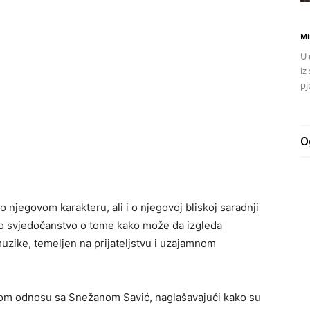
Mi
U 
iz
pj
O
o njegovom karakteru, ali i o njegovoj bliskoj saradnji
vo svjedočanstvo o tome kako može da izgleda
zike, temeljen na prijateljstvu i uzajamnom
svom odnosu sa Snežanom Savić, naglašavajući kako su