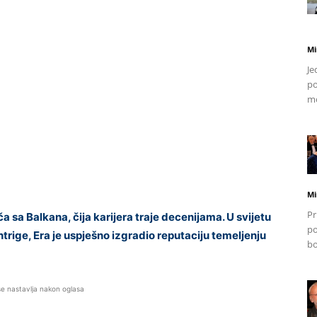
Mi
Je
po
mo
Mi
Pr
a sa Balkana, čija karijera traje decenijama. U svijetu
po
ntrige, Era je uspješno izgradio reputaciju temeljenju
bo
se nastavlja nakon oglasa