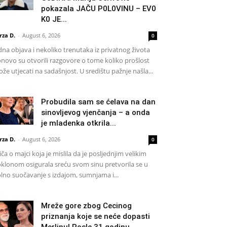
pokazala JAČU P0L0VINU – EV0
K0 JE...
rza D.
-
August 6, 2026
0
dna objava i nekoliko trenutaka iz privatnog života
novo su otvorili razgovore o tome koliko prošlost
že utjecati na sadašnjost. U središtu pažnje našla...
Probudila sam se ćelava na dan
sinovljevog vjenčanja – a onda
je mladenka otkrila...
rza D.
-
August 6, 2026
0
iča o majci koja je mislila da je posljednjim velikim
klonom osigurala sreću svom sinu pretvorila se u
lno suočavanje s izdajom, sumnjama i...
Mreže gore zbog Cecinog
priznanja koje se neće dopasti
Merlinu! Posle 31 godinu