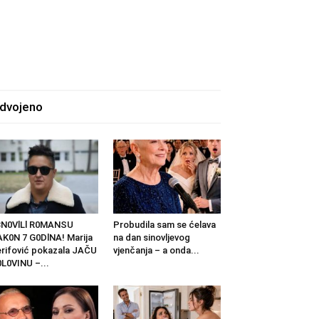
zdvojeno
BN0VlLl R0MANSU
Probudila sam se ćelava
K0N 7 G0DlNA! Marija
na dan sinovljevog
rifović pokazala JAČU
vjenčanja – a onda...
L0VINU –...