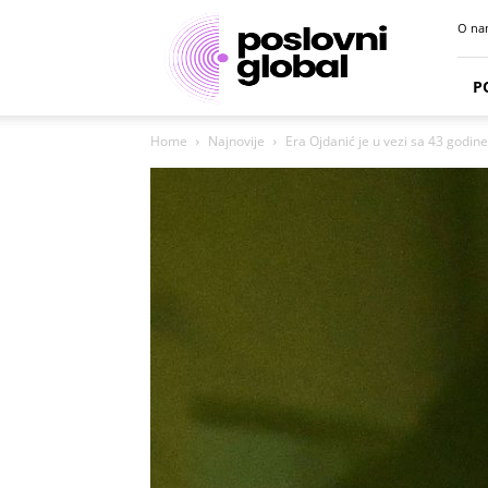
Poslovni
O na
portal
P
Home
Najnovije
Era Ojdanić je u vezi sa 43 godine