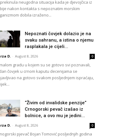
 prekinula neugodna situacija kada je djevojčica iz
bije nakon kontakta s nepoznatim morskim
ganizmom dobila izraženo...
Nepoznati čovjek dolazio je na
svaku sahranu, a istina o njemu
rasplakala je cijeli...
rza D.
-
August 8, 2026
0
malom gradu u kojem su se gotovo svi poznavali,
dan čovjek u crnom kaputu decenijama se
javljivao na gotovo svakom posljednjem ispraćaju,
ijek...
“Živim od invalidske penzije”
Crnogorski pevač izašao iz
bolnice, a ovo mu je jedini...
rza D.
-
August 8, 2026
0
nogorski pjevač Bojan Tomović posljednjih godina