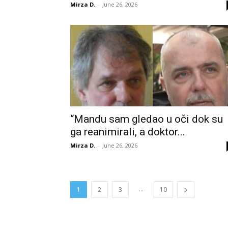
Mirza D.
-
June 26, 2026
“Mandu sam gledao u oči dok su
ga reanimirali, a doktor...
Mirza D.
-
June 26, 2026
...
1
2
3
10