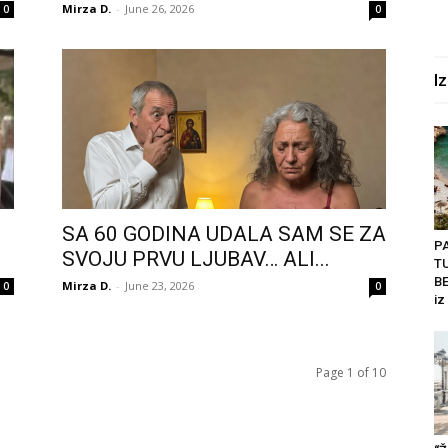
Mirza D.
-
June 26, 2026
0
0
I
SA 60 GODINA UDALA SAM SE ZA
P
SVOJU PRVU LJUBAV… ALI...
T
BE
Mirza D.
-
June 23, 2026
0
0
iz
Page 1 of 10