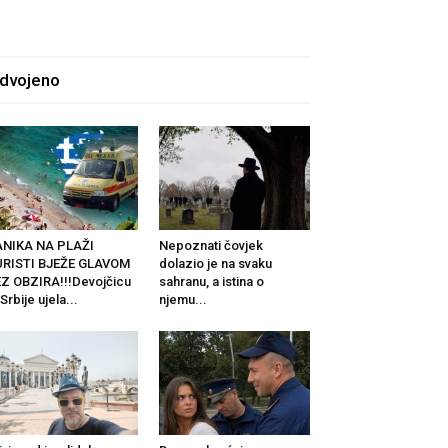
zdvojeno
ANIKA NA PLAŽI
Nepoznati čovjek
URISTI BJEŽE GLAVOM
dolazio je na svaku
Z OBZIRA!!!Devojčicu
sahranu, a istina o
 Srbije ujela...
njemu...