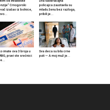
ivim od invalidske
Dva saobraćajna
nzije” Crnogorski
policajca zaustavila su
vač izašao iz bolnice,
mladu ženu bez razloga,
ovo...
pribili je...
o imate ova 3 broja u
Sva deca su bila crne
BG, pravi ste srećnici:
puti — A moj muž je...
e...