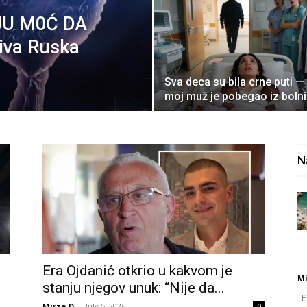
AJU M0Ć DA
iva Ruska
Sva deca su bila crne puti —
moj muž je pobegao iz boln
N
Era Ojdanić otkrio u kakvom je
Mi
stanju njegov unuk: “Nije da...
Po
Mirza D.
-
July 5, 2026
0