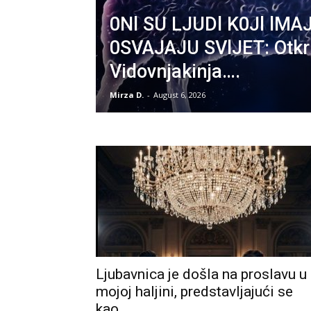
0Nl SU LJUDl K0Jl lM
0SVAJAJU SVlJET: Otkr
Vidovnjakinja….
Mirza D.
-
August 6, 2026
Ljubavnica je došla na proslavu u
mojoj haljini, predstavljajući se
kao...