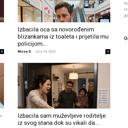
ži
re
go
Izbacila oca sa novorođenim
blizankama iz toaleta i prijetila mu
O
policijom...
Mirza D.
-
June 26, 2026
0
0
-
Izbacila sam muževljeve roditelje
iz svog stana dok su vikali da...