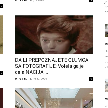
je
0
Sr
or
Mi
U 
je
DA LI PREPOZNAJETE GLUMCA
po
SA FOTOGRAFIJE: Volela ga je
uv
cela NACIJA,...
0
Mirza D.
-
June 30, 2026
0
Mi
Cr