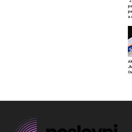
“Ž
pe
pe
a 
Ak
JM
Ov