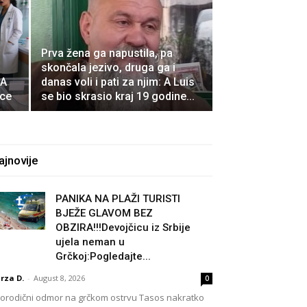
Prva žena ga napustila, pa
skončala jezivo, druga ga i
 A
danas voli i pati za njim: A Luis
ice
se bio skrasio kraj 19 godine...
ajnovije
PANIKA NA PLAŽI TURISTI
BJEŽE GLAVOM BEZ
OBZIRA!!!Devojčicu iz Srbije
ujela neman u
Grčkoj:Pogledajte...
rza D.
-
August 8, 2026
0
rodični odmor na grčkom ostrvu Tasos nakratko