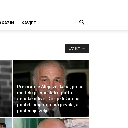
AGAZIN
SAVJETI
LATEST
Prezirao je Aleju velikana, pa su
mu telo premeštali u portu
seoske crkve: Dok je ležao na
postelji supruga mu pevala, a
poslednju želju...