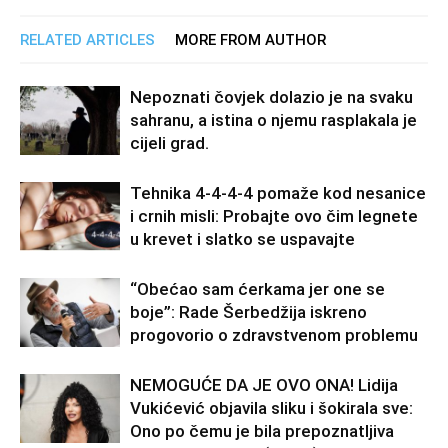
RELATED ARTICLES
MORE FROM AUTHOR
Nepoznati čovjek dolazio je na svaku
sahranu, a istina o njemu rasplakala je
cijeli grad.
Tehnika 4-4-4-4 pomaže kod nesanice
i crnih misli: Probajte ovo čim legnete
u krevet i slatko se uspavajte
“Obećao sam ćerkama jer one se
boje”: Rade Šerbedžija iskreno
progovorio o zdravstvenom problemu
NEMOGUĆE DA JE OVO ONA! Lidija
Vukićević objavila sliku i šokirala sve:
Ono po čemu je bila prepoznatljiva