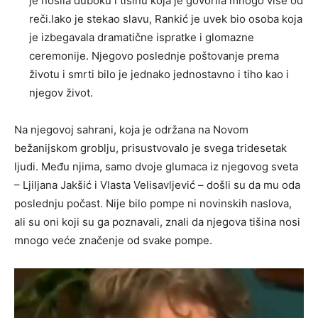
je nosila duboku i tišinu koja je govorila mnogo više od
reči.Iako je stekao slavu, Rankić je uvek bio osoba koja
je izbegavala dramatične ispratke i glomazne
ceremonije. Njegovo poslednje poštovanje prema
životu i smrti bilo je jednako jednostavno i tiho kao i
njegov život.
Na njegovoj sahrani, koja je održana na Novom
bežanijskom groblju, prisustvovalo je svega tridesetak
ljudi. Među njima, samo dvoje glumaca iz njegovog sveta
– Ljiljana Jakšić i Vlasta Velisavljević – došli su da mu oda
poslednju počast. Nije bilo pompe ni novinskih naslova,
ali su oni koji su ga poznavali, znali da njegova tišina nosi
mnogo veće značenje od svake pompe.