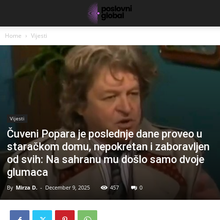
Home
Vijesti
Vijesti
Čuveni Popara je poslednje dane proveo u
staračkom domu, nepokretan i zaboravljen
od svih: Na sahranu mu došlo samo dvoje
glumaca
By
Mirza D.
-
December 9, 2025
457
0