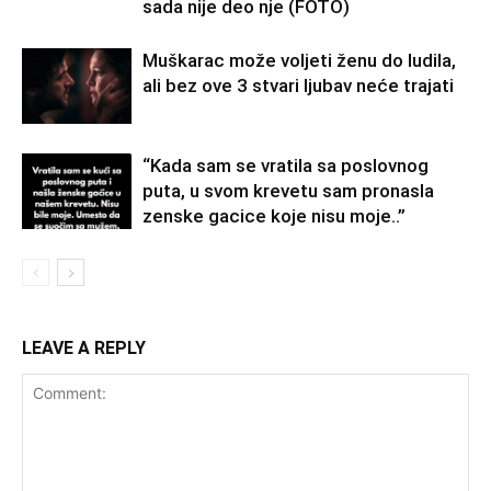
sada nije deo nje (FOTO)
Muškarac može voljeti ženu do ludila,
ali bez ove 3 stvari ljubav neće trajati
“Kada sam se vratila sa poslovnog
puta, u svom krevetu sam pronasla
zenske gacice koje nisu moje..”
LEAVE A REPLY