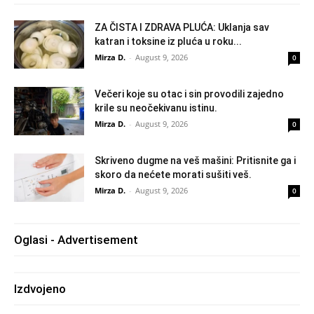
ZA ČISTA I ZDRAVA PLUĆA: Uklanja sav
katran i toksine iz pluća u roku...
Mirza D.
-
August 9, 2026
0
Večeri koje su otac i sin provodili zajedno
krile su neočekivanu istinu.
Mirza D.
-
August 9, 2026
0
Skriveno dugme na veš mašini: Pritisnite ga i
skoro da nećete morati sušiti veš.
Mirza D.
-
August 9, 2026
0
Oglasi - Advertisement
Izdvojeno