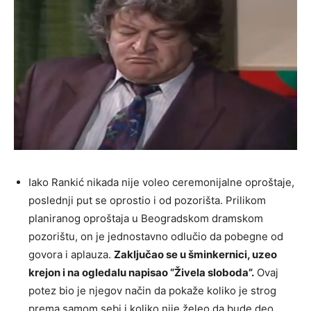
Iako Rankić nikada nije voleo ceremonijalne oproštaje,
poslednji put se oprostio i od pozorišta. Prilikom
planiranog oproštaja u Beogradskom dramskom
pozorištu, on je jednostavno odlučio da pobegne od
govora i aplauza.
Zaključao se u šminkernici, uzeo
krejon i na ogledalu napisao “Živela sloboda”.
Ovaj
potez bio je njegov način da pokaže koliko je strog
prema samom sebi i koliko nije želeo da bude deo