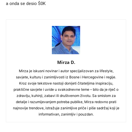
a onda se desio Š0K
Mirza D.
Mirza je iskusni novinar i autor specijalizovan za lifestyle,
savjete, kulturu i zanimljivosti iz Bosne i Hercegovine i regije.
Kroz svoje tekstove nastoji donijeti čitateljima inspiraciju,
praktične savjete i uvide u svakodnevne teme – bilo da je riječ o
zdravlju, kuhinji, zabavi ili društvenom životu. Sa smislom za
detalje i razumijevanjem potreba publike, Mirza redovno prati
najnovije trendove, istražuje zanimljive priče i piše sadržaj koji je
informativan, zanimljiv i pouzdan.