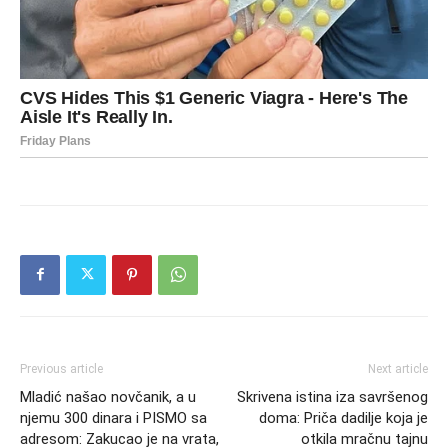
Previous article
Next article
Mladić našao novčanik, a u
Skrivena istina iza savršenog
njemu 300 dinara i PISMO sa
doma: Priča dadilje koja je
adresom: Zakucao je na vrata,
otkila mračnu tajnu