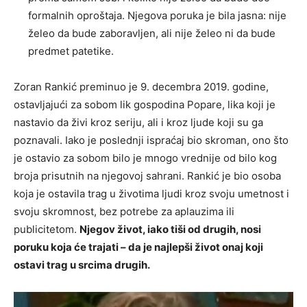
formalnih oproštaja. Njegova poruka je bila jasna: nije
želeo da bude zaboravljen, ali nije želeo ni da bude
predmet patetike.
Zoran Rankić preminuo je 9. decembra 2019. godine,
ostavljajući za sobom lik gospodina Popare, lika koji je
nastavio da živi kroz seriju, ali i kroz ljude koji su ga
poznavali. Iako je poslednji ispraćaj bio skroman, ono što
je ostavio za sobom bilo je mnogo vrednije od bilo kog
broja prisutnih na njegovoj sahrani. Rankić je bio osoba
koja je ostavila trag u životima ljudi kroz svoju umetnost i
svoju skromnost, bez potrebe za aplauzima ili
publicitetom.
Njegov život, iako tiši od drugih, nosi
poruku koja će trajati – da je najlepši život onaj koji
ostavi trag u srcima drugih.