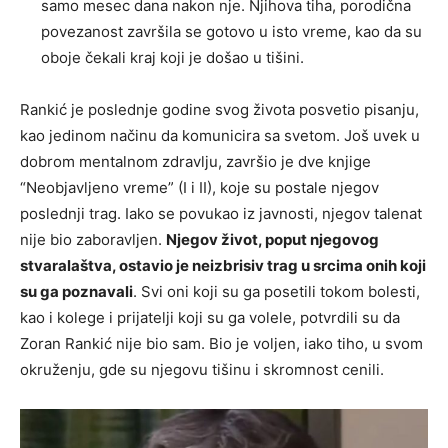
samo mesec dana nakon nje. Njihova tiha, porodična
povezanost završila se gotovo u isto vreme, kao da su
oboje čekali kraj koji je došao u tišini.
Rankić je poslednje godine svog života posvetio pisanju,
kao jedinom načinu da komunicira sa svetom. Još uvek u
dobrom mentalnom zdravlju, završio je dve knjige
“Neobjavljeno vreme” (I i II), koje su postale njegov
poslednji trag. Iako se povukao iz javnosti, njegov talenat
nije bio zaboravljen.
Njegov život, poput njegovog
stvaralaštva, ostavio je neizbrisiv trag u srcima onih koji
su ga poznavali
. Svi oni koji su ga posetili tokom bolesti,
kao i kolege i prijatelji koji su ga volele, potvrdili su da
Zoran Rankić nije bio sam. Bio je voljen, iako tiho, u svom
okruženju, gde su njegovu tišinu i skromnost cenili.