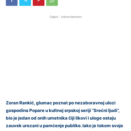
Oglasi - Advertisement
Zoran Rankić, glumac poznat po nezaboravnoj ulozi
gospodina Popare u kultnoj srpskoj seriji “Srećni ljudi”,
bio je jedan od onih umetnika čiji likovi i uloge ostaju
zauvek urezani u pamćenje publike. Iako je tokom svoje