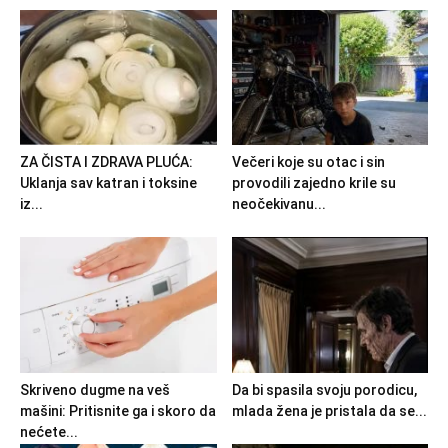
ZA ČISTA I ZDRAVA PLUĆA:
Večeri koje su otac i sin
Uklanja sav katran i toksine
provodili zajedno krile su
iz...
neočekivanu...
Skriveno dugme na veš
Da bi spasila svoju porodicu,
mašini: Pritisnite ga i skoro da
mlada žena je pristala da se...
nećete...