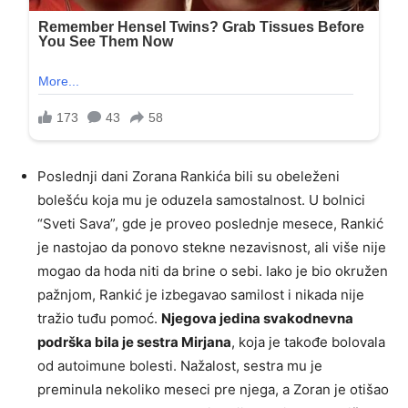
Poslednji dani Zorana Rankića bili su obeleženi
bolešću koja mu je oduzela samostalnost. U bolnici
“Sveti Sava”, gde je proveo poslednje mesece, Rankić
je nastojao da ponovo stekne nezavisnost, ali više nije
mogao da hoda niti da brine o sebi. Iako je bio okružen
pažnjom, Rankić je izbegavao samilost i nikada nije
tražio tuđu pomoć.
Njegova jedina svakodnevna
podrška bila je sestra Mirjana
, koja je takođe bolovala
od autoimune bolesti. Nažalost, sestra mu je
preminula nekoliko meseci pre njega, a Zoran je otišao